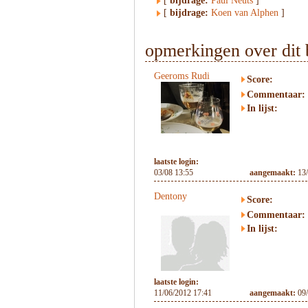
[
bijdrage:
Paul Neuts
]
[
bijdrage:
Koen van Alphen
]
opmerkingen over dit 
Geeroms Rudi
Score:
Commentaar:
In lijst:
laatste login:
03/08 13:55
aangemaakt:
13
Dentony
Score:
Commentaar:
In lijst:
laatste login:
11/06/2012 17:41
aangemaakt:
09