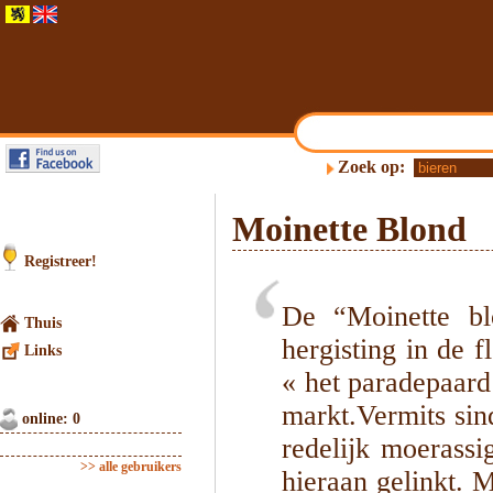
Zoek op:
Moinette Blond
Registreer!
De “Moinette bl
Thuis
hergisting in de f
Links
« het paradepaard
markt.Vermits sin
online: 0
redelijk moerassi
>> alle gebruikers
hieraan gelinkt. 