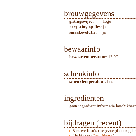
brouwgegevens
gistingswijze:
hoge
hergisting op fles:
ja
smaakevolutie:
ja
bewaarinfo
bewaartemperatuur:
12 °C
schenkinfo
schenktemperatuur:
fris
ingredienten
geen ingredient informatie beschikbaar
bijdragen (recent)
Nieuwe foto's toegevoegd
door geb