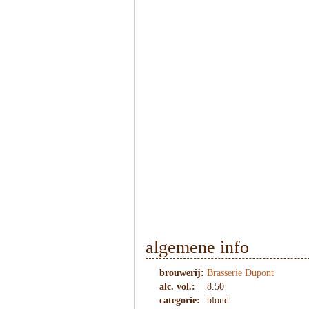
1
/
4
algemene info
brouwerij:
Brasserie Dupont
alc. vol.:
8.50
categorie:
blond