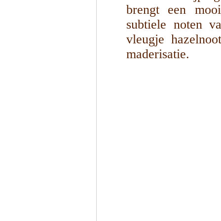
brengt een mooie
subtiele noten v
vleugje hazelnoo
maderisatie.
1
/
4