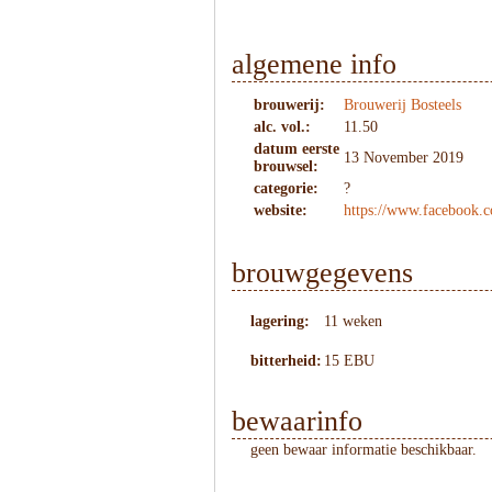
algemene info
brouwerij:
Brouwerij Bosteels
alc. vol.:
11.50
datum eerste
13 November 2019
brouwsel:
categorie:
?
website:
https://www.facebook.
brouwgegevens
lagering:
11 weken
bitterheid:
15 EBU
bewaarinfo
geen bewaar informatie beschikbaar.