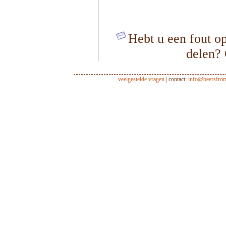
Hebt u een fout op
delen?
veelgestelde vragen
| contact:
info@beersfro