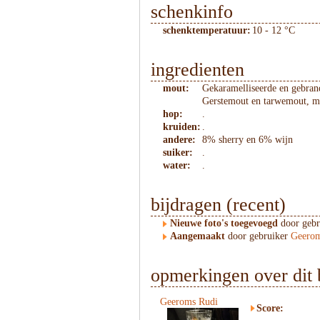
schenkinfo
schenktemperatuur:
10 - 12 °C
ingredienten
mout:
Gekaramelliseerde en gebran
Gerstemout en tarwemout, m
hop:
.
kruiden:
.
andere:
8% sherry en 6% wijn
suiker:
.
water:
.
bijdragen (recent)
Nieuwe foto's toegevoegd
door geb
Aangemaakt
door gebruiker
Geerom
opmerkingen over dit 
Geeroms Rudi
Score: