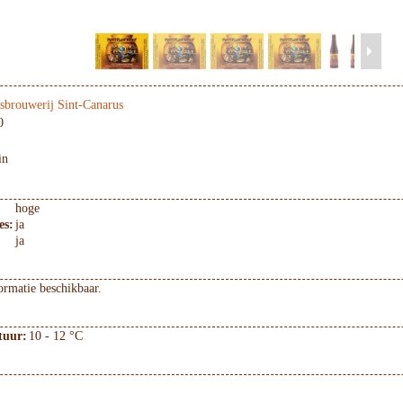
sbrouwerij Sint-Canarus
0
in
hoge
es:
ja
ja
ormatie beschikbaar.
tuur:
10 - 12 °C