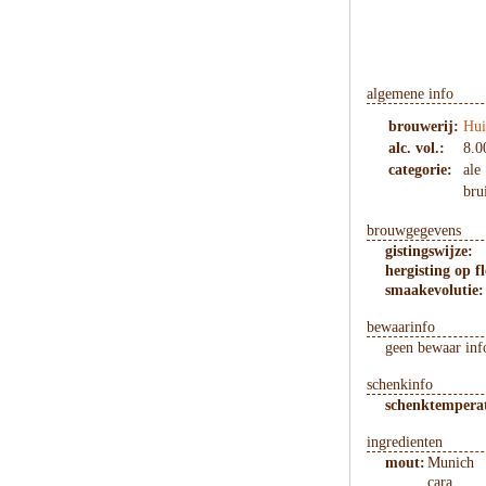
algemene info
brouwerij:
Hui
alc. vol.:
8.0
categorie:
ale
bru
brouwgegevens
gistingswijze:
hergisting op fl
smaakevolutie:
bewaarinfo
geen bewaar inf
schenkinfo
schenktempera
ingredienten
mout:
Munich
cara