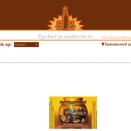
4563
bieren |
436
bro
ek op: