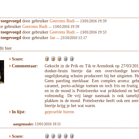
 toegevoegd
door gebruiker
Geeroms Rudi
— 13/01/2016 19:59
r gebruiker
Geeroms Rudi
— 13/01/2016 19:59
 toegevoegd
door gebruiker
Geeroms Rudi
— 13/01/2016 19:53
 toegevoegd
door gebruiker
Jan
— 23/10/2010 13:17
it bier
Score:
Commentaar:
Gekocht in de Prik en Tik te Arendonk op 27/03/2015
donker-bruin biertje dat een overvloedige hoe
ongelijkmatig schuim produceert bij het uitgieten. He
Geen pareling merkbaar. Een complex aroma: gebr
caramel, porto-achtige toetsen en toch fris en fruitig
en in de mond is Potteloereke wat prikkelend en he
volmondig. De vrij lange nasmaak is ook tamelijk 
plakken in de mond. Potteloereke heeft ook een zeer 
biertje krijg je het wat warm.
In lijst:
geproefde bieren
aangemaakt:
13/01/2016 19:51
Score: