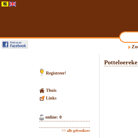
Zo
Potteloereke
Registreer!
Thuis
Links
online: 0
>> alle gebruikers