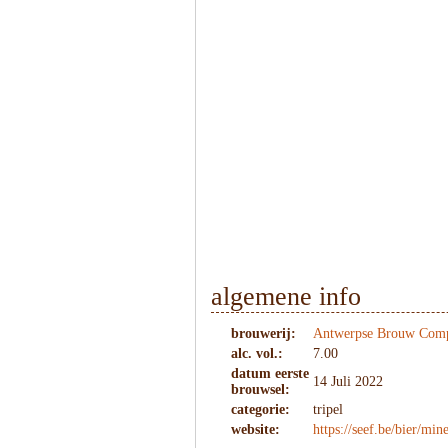
1
/
4
algemene info
brouwerij:
Antwerpse Brouw Com
alc. vol.:
7.00
datum eerste
14 Juli 2022
brouwsel:
categorie:
tripel
website:
https://seef.be/bier/mine