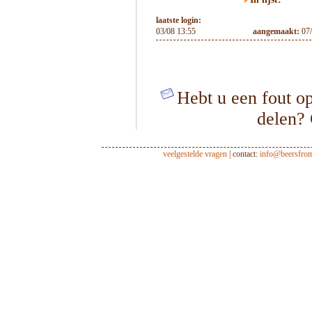
laatste login:
03/08 13:55
aangemaakt:
07
Hebt u een fout op
delen?
veelgestelde vragen
| contact:
info@beersfro