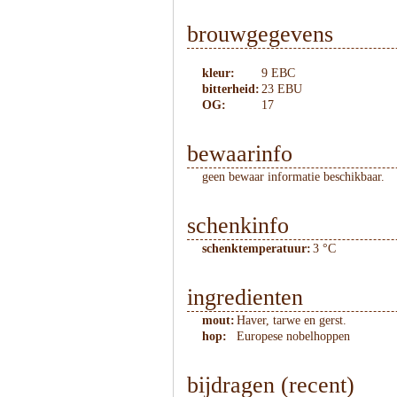
brouwgegevens
kleur:
9 EBC
bitterheid:
23 EBU
OG:
17
bewaarinfo
geen bewaar informatie beschikbaar.
schenkinfo
schenktemperatuur:
3 °C
ingredienten
mout:
Haver, tarwe en gerst.
hop:
Europese nobelhoppen
bijdragen (recent)