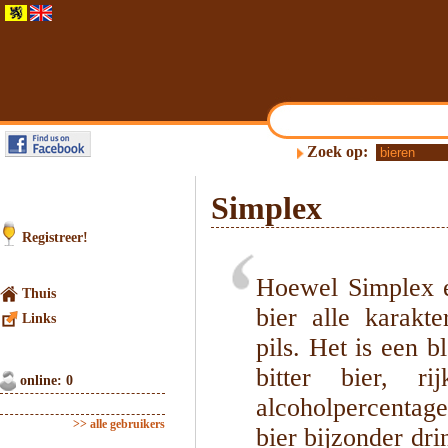
Zoek op:
Simplex
Registreer!
Hoewel Simplex ee
Thuis
bier alle karakt
Links
pils. Het is een b
bitter bier, 
online: 0
alcoholpercentage
>> alle gebruikers
bier bijzonder dri