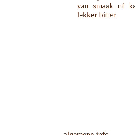
van smaak of kar
lekker bitter.
1
/
5
algemene info