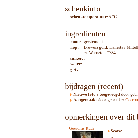
schenkinfo
schenktemperatuur:
5 °C
ingredienten
mout:
gerstemout
hop:
Brewers gold, Hallertau Mitte
en Warneton 7784
suiker:
.
water:
.
gist:
.
bijdragen (recent)
Nieuwe foto's toegevoegd
door geb
Aangemaakt
door gebruiker
Geerom
opmerkingen over dit 
Geeroms Rudi
Score: