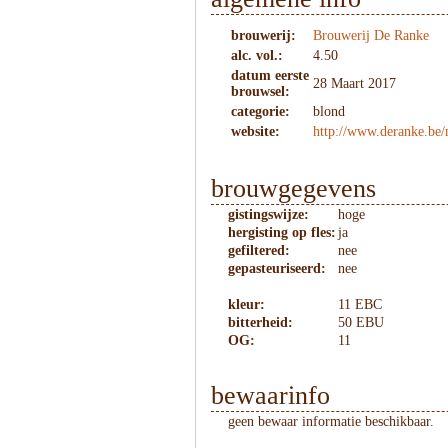
brouwerij:
Brouwerij De Ranke
alc. vol.:
4.50
datum eerste
28 Maart 2017
brouwsel:
categorie:
blond
website:
http://www.deranke.be/n
brouwgegevens
gistingswijze:
hoge
hergisting op fles:
ja
gefiltered:
nee
gepasteuriseerd:
nee
kleur:
11 EBC
bitterheid:
50 EBU
OG:
11
bewaarinfo
geen bewaar informatie beschikbaar.