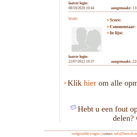
laatste login:
08/10/2020 10:44
aangemaakt:
13
bram
Score:
Commentaar:
In lijst:
laatste login:
22/07/2012 19:37
aangemaakt:
22
Klik
hier
om alle opme
Hebt u een fout op
delen?
veelgestelde vragen
| contact:
info@beersfro