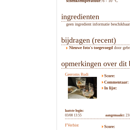
schenktemperatuur:
6 - 10 °C
ingredienten
geen ingredient informatie beschikbaar
bijdragen (recent)
Nieuwe foto's toegevoegd
door geb
opmerkingen over dit 
Geeroms Rudi
Score:
Commentaar:
In lijst:
laatste login:
03/08 13:55
aangemaakt:
23
FVerbist
Score: