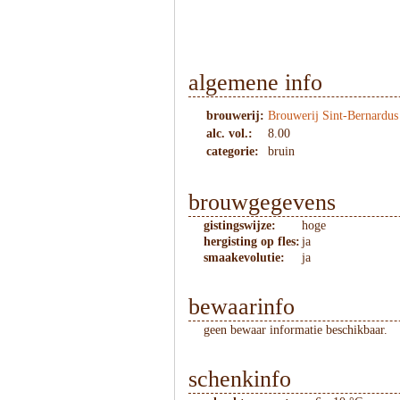
algemene info
brouwerij:
Brouwerij Sint-Bernardus
alc. vol.:
8.00
categorie:
bruin
brouwgegevens
gistingswijze:
hoge
hergisting op fles:
ja
smaakevolutie:
ja
bewaarinfo
geen bewaar informatie beschikbaar.
schenkinfo