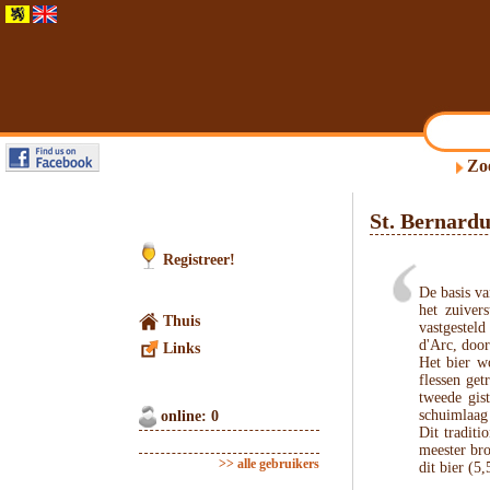
Zo
St. Bernard
Registreer!
De basis va
het zuiver
Thuis
vastgestel
d'Arc, door
Links
Het bier w
flessen get
tweede gis
schuimlaag
online: 0
Dit tradit
meester bro
>> alle gebruikers
dit bier (5