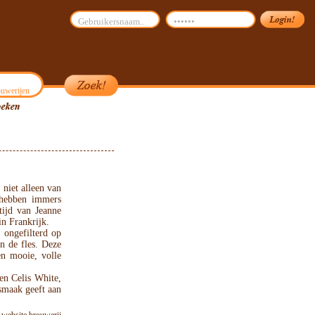
uwerijen
niet alleen van
 hebben immers
tijd van Jeanne
in Frankrijk.
 ongefilterd op
n de fles. Deze
en mooie, volle
en Celis White,
 smaak geeft aan