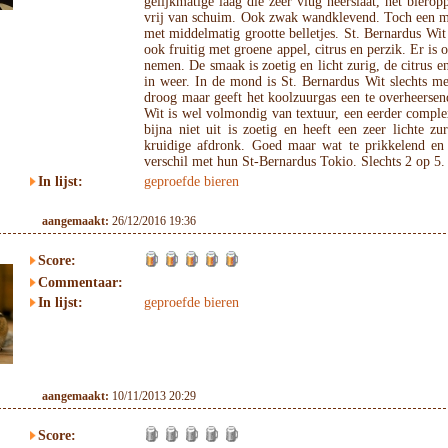
gelijkmatige laag die zeer vlug neerslaat, het biero
vrij van schuim. Ook zwak wandklevend. Toch een mi
met middelmatig grootte belletjes. St. Bernardus Wit 
ook fruitig met groene appel, citrus en perzik. Er is 
nemen. De smaak is zoetig en licht zurig, de citrus 
in weer. In de mond is St. Bernardus Wit slechts me
droog maar geeft het koolzuurgas een te overheersen
Wit is wel volmondig van textuur, een eerder comple
bijna niet uit is zoetig en heeft een zeer lichte zu
kruidige afdronk. Goed maar wat te prikkelend en
verschil met hun St-Bernardus Tokio. Slechts 2 op 5.
In lijst:
geproefde bieren
aangemaakt:
26/12/2016 19:36
Score:
Commentaar:
In lijst:
geproefde bieren
aangemaakt:
10/11/2013 20:29
Score: