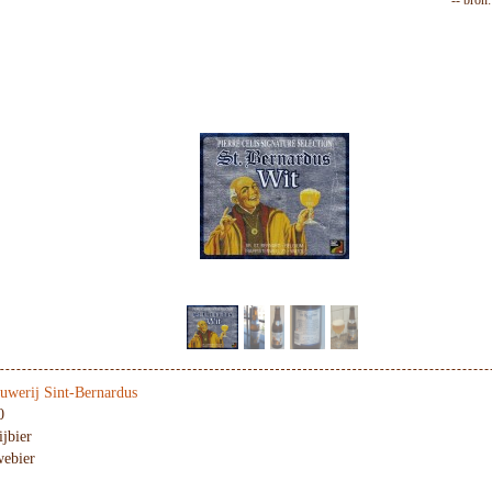
-- bron
uwerij Sint-Bernardus
0
ijbier
webier