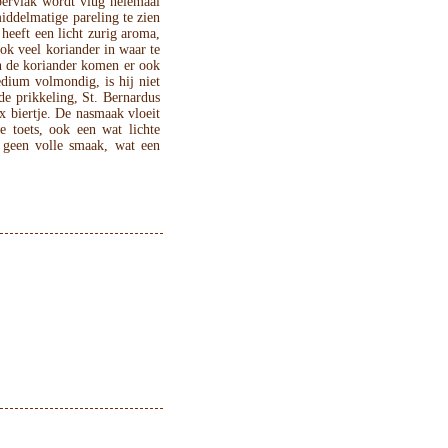
ppervlak wordt vlug helemaal
ddelmatige pareling te zien
heeft een licht zurig aroma,
ook veel koriander in waar te
en de koriander komen er ook
dium volmondig, is hij niet
de prikkeling, St. Bernardus
x biertje. De nasmaak vloeit
re toets, ook een wat lichte
 geen volle smaak, wat een