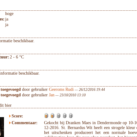
hoge
es:
ja
ja
ormatie beschikbaar.
tuur:
2 - 6 °C
informatie beschikbaar.
 toegevoegd
door gebruiker
Geeroms Rudi
— 26/12/2016 19:44
 toegevoegd
door gebruiker
Jan
— 23/10/2010 13:10
it bier
Score:
Commentaar:
Gekocht bij Dranken Maes in Dendermonde op 10-1
12-2016. St. Bernardus Wit heeft een strogele kleur e
het uitschenken produceert het een normale hoev