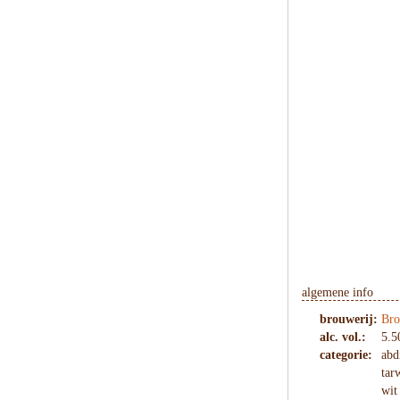
algemene info
brouwerij:
Bro
alc. vol.:
5.5
categorie:
abd
tar
wit