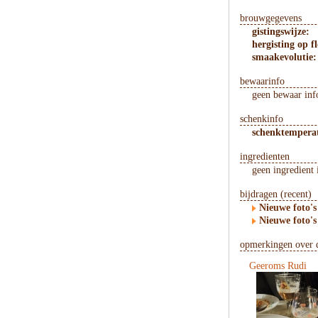
brouwgegevens
gistingswijze:
hergisting op fl
smaakevolutie:
bewaarinfo
geen bewaar inf
schenkinfo
schenktempera
ingredienten
geen ingredient 
bijdragen (recent)
Nieuwe foto's
Nieuwe foto's
opmerkingen over d
Geeroms Rudi