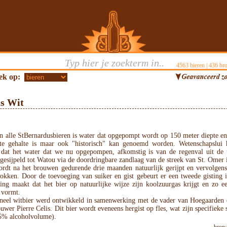
4563
bieren |
436
bro
ek op:
us Wit
n alle StBernardusbieren is water dat opgepompt wordt op 150 meter diepte en 
ste gehalte is maar ook "historisch" kan genoemd worden. Wetenschapslui
d dat het water dat we nu opgepompen, afkomstig is van de regenval uit de 
gesijpeld tot Watou via de doordringbare zandlaag van de streek van St. Omer 
ordt na het brouwen gedurende drie maanden natuurlijk gerijpt en vervolgens
rokken. Door de toevoeging van suiker en gist gebeurt er een tweede gisting i
ting maakt dat het bier op natuurlijke wijze zijn koolzuurgas krijgt en zo e
 vormt.
ioneel witbier werd ontwikkeld in samenwerking met de vader van Hoegaarden 
uwer Pierre Celis. Dit bier wordt eveneens hergist op fles, wat zijn specifieke
,5% alcoholvolume).