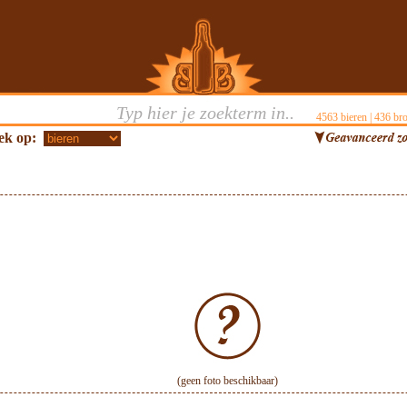
4563
bieren |
436
bro
ek op:
(geen foto beschikbaar)