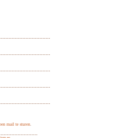
een mail te sturen
.
ium.eu