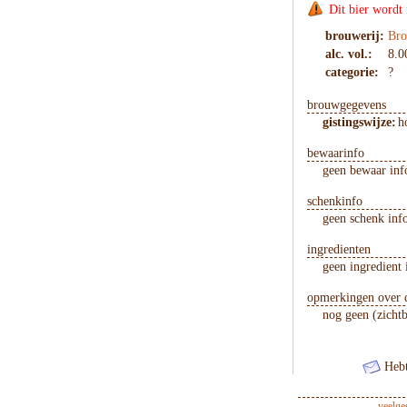
Dit bier wordt
brouwerij:
Bro
alc. vol.:
8.0
categorie:
?
brouwgegevens
gistingswijze:
h
bewaarinfo
geen bewaar inf
schenkinfo
geen schenk inf
ingredienten
geen ingredient 
opmerkingen over d
nog geen (zicht
Hebt
veelge