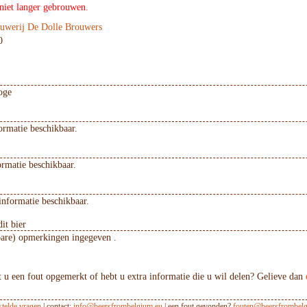
 niet langer gebrouwen.
uwerij De Dolle Brouwers
0
oge
ormatie beschikbaar.
ormatie beschikbaar.
informatie beschikbaar.
it bier
bare) opmerkingen ingegeven .
 u een fout opgemerkt of hebt u extra informatie die u wil delen? Gelieve dan
stelde vragen
| contact:
info@beersfrombelgium.eu
| een fout gevonden?
fouten@beersfrombelg