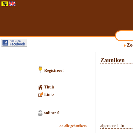
Zo
Zanniken
Registreer!
Thuis
Links
online: 0
algemene info
>> alle gebruikers