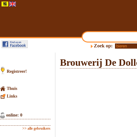
Zoek op:
Brouwerij De Dol
Registreer!
Thuis
Links
online: 0
>> alle gebruikers