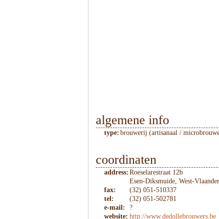
algemene info
type:
brouwerij (artisanaal / microbrouwe
coordinaten
address:
Roeselarestraat 12b
Esen-Diksmuide, West-Vlaande
fax:
(32) 051-510337
tel:
(32) 051-502781
e-mail:
?
website:
http://www.dedollebrouwers.be