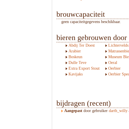
brouwcapaciteit
geen capaciteitgegevens beschikbaar.
bieren gebrouwen door
Abdij Ter Doest
Lichtervelds
Arabier
Matrassenbie
Boskeun
Museum Bie
Dulle Teve
Oeral
Extra Export Stout
Oerbier
Kavijaks
Oerbier Spec
bijdragen (recent)
Aangepast
door gebruiker
darth_willy