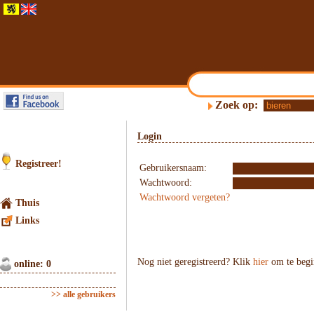
Zoek op:
Login
Registreer!
Gebruikersnaam:
Wachtwoord:
Wachtwoord vergeten?
Thuis
Links
Nog niet geregistreerd? Klik
hier
om te begi
online: 0
>> alle gebruikers