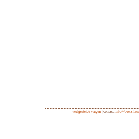
veelgestelde vragen
| contact:
info@beersfro