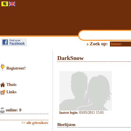
Zoek op:
DarkSnow
Registreer!
Thuis
Links
online: 0
laatste login:
03/05/2011 15:01
>> alle gebruikers
Bierlijsten