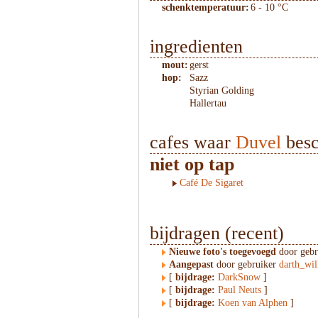
schenktemperatuur:
6 - 10 °C
ingredienten
mout:
gerst
hop:
Sazz
Styrian Golding
Hallertau
cafes waar
Duvel
besc
niet op tap
Café De Sigaret
bijdragen (recent)
Nieuwe foto's toegevoegd
door geb
Aangepast
door gebruiker
darth_wil
[
bijdrage:
DarkSnow
]
[
bijdrage:
Paul Neuts
]
[
bijdrage:
Koen van Alphen
]