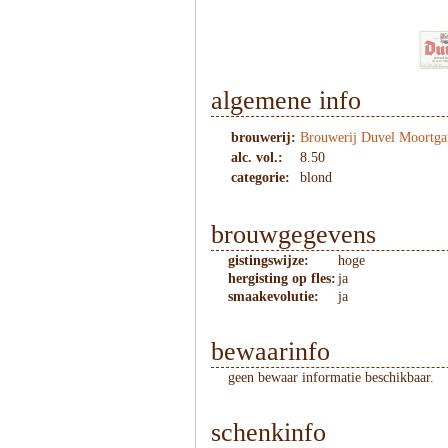
1
/
10
algemene info
brouwerij:
Brouwerij Duvel Moortga
alc. vol.:
8.50
categorie:
blond
brouwgegevens
gistingswijze:
hoge
hergisting op fles:
ja
smaakevolutie:
ja
bewaarinfo
geen bewaar informatie beschikbaar.
schenkinfo