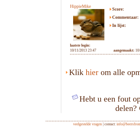
HippieMike
Score:
Commentaar:
In lijst:
laatste login:
10/11/2013 23:47
aangemaakt:
10
Klik
hier
om alle opme
Hebt u een fout op
delen?
veelgestelde vragen
| contact:
info@beersfro