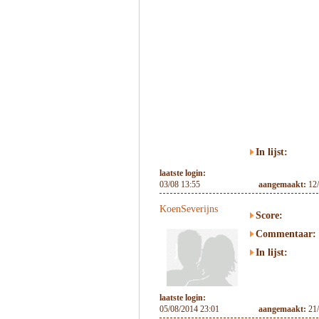
In lijst:
laatste login:
03/08 13:55
aangemaakt:
12
KoenSeverijns
Score:
Commentaar:
In lijst:
laatste login:
05/08/2014 23:01
aangemaakt:
21