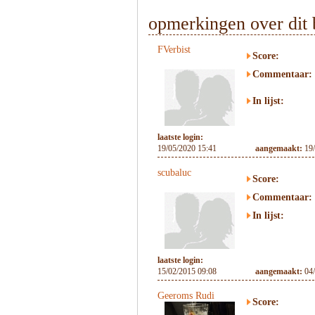
opmerkingen over dit 
FVerbist
Score:
Commentaar:
In lijst:
laatste login:
19/05/2020 15:41
aangemaakt:
19
scubaluc
Score:
Commentaar:
In lijst:
laatste login:
15/02/2015 09:08
aangemaakt:
04
Geeroms Rudi
Score: