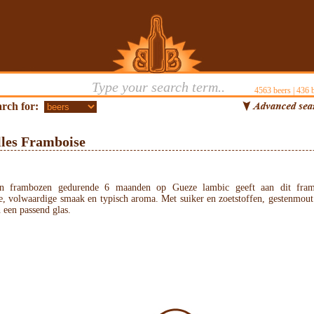
4563
beers |
436
b
rch for:
lles Framboise
an frambozen gedurende 6 maanden op Gueze lambic geeft aan dit fram
e, volwaardige smaak en typisch aroma. Met suiker en zoetstoffen, gestenmout
 een passend glas.