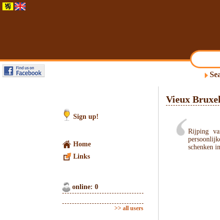
Sea
Vieux Bruxe
Sign up!
Rijping v
persoonlijk
Home
schenken in
Links
online: 0
>> all users