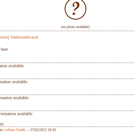
(no photo available)
werij Vanhonsebrouck
t beer
tion available.
mation available.
mation available.
formation available.
nt)
er
colson frank
— 07/02/2012 18:05