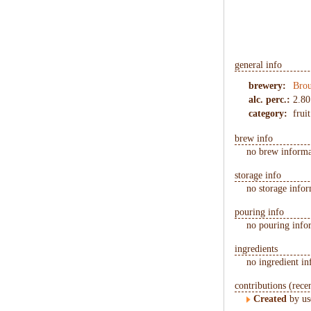
general info
brewery:
Brou
alc. perc.:
2.80
category:
frui
brew info
no brew informa
storage info
no storage infor
pouring info
no pouring infor
ingredients
no ingredient in
contributions (rece
Created
by us