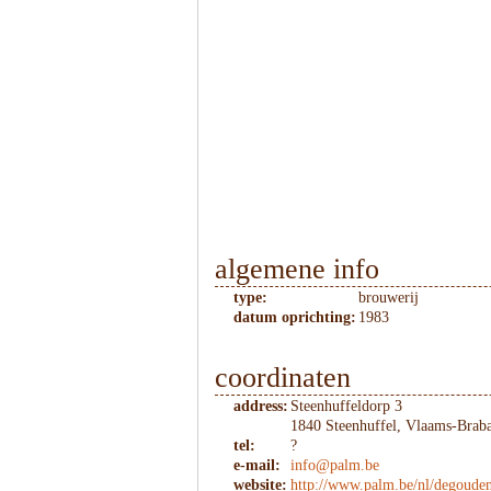
algemene info
type:
brouwerij
datum oprichting:
1983
coordinaten
address:
Steenhuffeldorp 3
1840 Steenhuffel, Vlaams-Brab
tel:
?
e-mail:
info@palm.be
website:
http://www.palm.be/nl/degoud