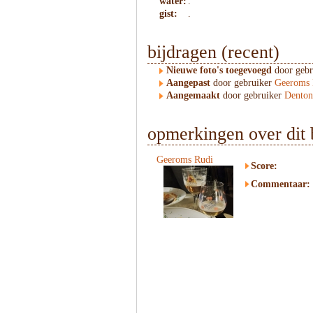
water:
.
gist:
.
bijdragen (recent)
Nieuwe foto's toegevoegd
door geb
Aangepast
door gebruiker
Geeroms 
Aangemaakt
door gebruiker
Dento
opmerkingen over dit 
Geeroms Rudi
Score:
Commentaar: