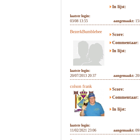
In lijst:
laatste login:
03/08 13:55
aangemaakt:
15
BezerkBumblebee
Score:
Commentaar:
In lijst:
laatste login:
20/07/2013 20:37
aangemaakt:
20
colson frank
Score:
Commentaar:
In lijst:
laatste login:
11/02/2021 23:06
aangemaakt:
09