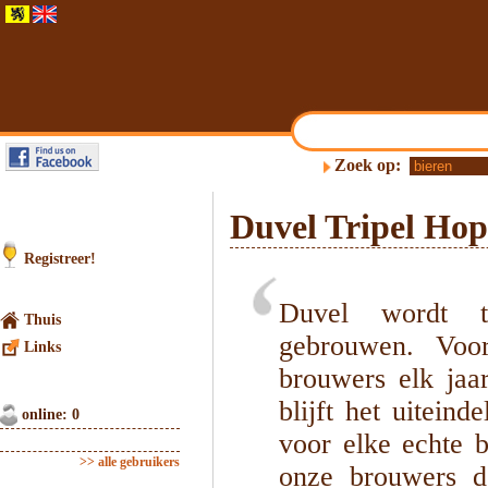
Zoek op:
Duvel Tripel Hop
Registreer!
Duvel wordt tr
Thuis
gebrouwen. Voo
Links
brouwers elk jaa
blijft het uitein
online: 0
voor elke echte b
>> alle gebruikers
onze brouwers de