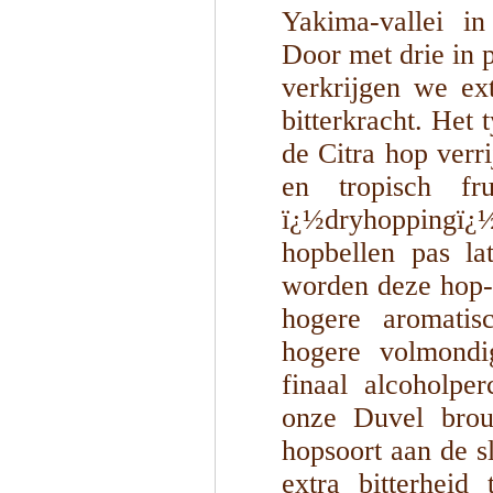
Yakima-vallei i
Door met drie in 
verkrijgen we ex
bitterkracht. Het
de Citra hop verr
en tropisch fr
ï¿½dryhoppingï
hopbellen pas la
worden deze hop-
hogere aromatisc
hogere volmondig
finaal alcoholpe
onze Duvel brou
hopsoort aan de s
extra bitterheid