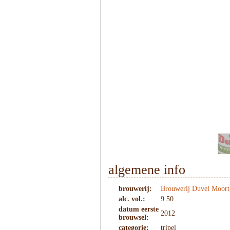
1
/
7
algemene info
brouwerij:
Brouwerij Duvel Moort
alc. vol.:
9.50
datum eerste
2012
brouwsel:
categorie:
tripel