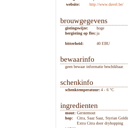
website:
http://www.duvel.be/
brouwgegevens
gistingswijze:
hoge
hergisting op fles:
ja
bitterheid:
40 EBU
bewaarinfo
geen bewaar informatie beschikbaar.
schenkinfo
schenktemperatuur:
4 - 6 °C
ingredienten
mout:
Gerstemout
hop:
Citra, Saaz Saaz, Styrian Gold
Extra Citra door dryhopping