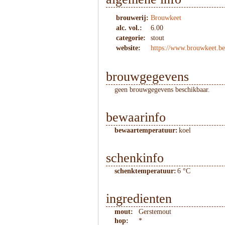
brouwerij:
Brouwkeet
alc. vol.:
6.00
categorie:
stout
website:
https://www.brouwkeet.be
brouwgegevens
geen brouwgegevens beschikbaar.
bewaarinfo
bewaartemperatuur:
koel
schenkinfo
schenktemperatuur:
6 °C
ingredienten
mout:
Gerstemout
hop:
*