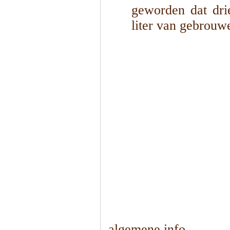
geworden dat dri
liter van gebrouw
1
/
5
algemene info