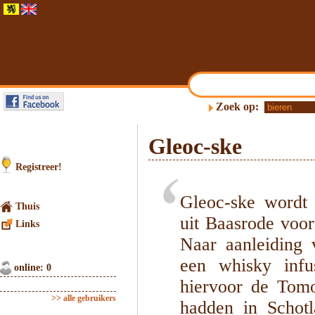
Zoek op:
Gleoc-ske
Registreer!
Gleoc-ske wordt
Thuis
uit Baasrode voo
Links
Naar aanleiding 
een whisky infu
online: 0
hiervoor de Tomo
>> alle gebruikers
hadden in Schotl