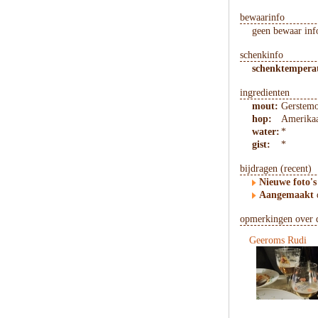
bewaarinfo
geen bewaar inf
schenkinfo
schenktempera
ingredienten
mout:
Gerstemo
hop:
Amerikaa
water:
*
gist:
*
bijdragen (recent)
Nieuwe foto's
Aangemaakt
opmerkingen over d
Geeroms Rudi