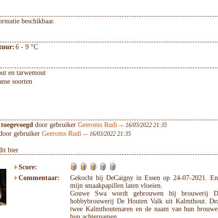
ormatie beschikbaar.
tuur:
6 - 9 °C
ut en tarwemout
nse soorten
 toegevoegd
door gebruiker
Geeroms Rudi
— 16/03/2022 21:35
door gebruiker
Geeroms Rudi
— 16/03/2022 21:35
it bier
Score:
Commentaar:
Gekocht bij DeCaigny in Essen op 24-07-2021. En
mijn smaakpapillen laten vloeien.
Gouwe Swa wordt gebrouwen bij brouwerij D
hobbybrouwerij De Houten Valk uit Kalmthout. Deze
twee Kalmthoutenaren en de naam van hun brouweri
hun achternamen.