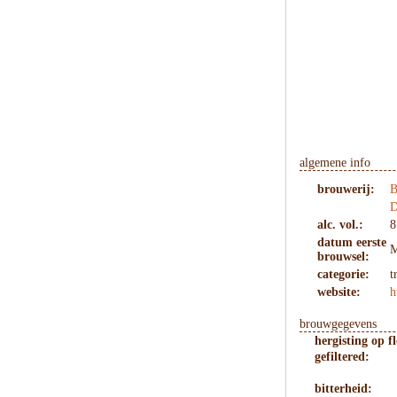
algemene info
brouwerij:
B
D
alc. vol.:
8
datum eerste
M
brouwsel:
categorie:
t
website:
h
brouwgegevens
hergisting op fl
gefiltered:
bitterheid: