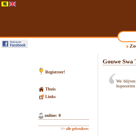
Zo
Gouwe Swa T
Registreer!
We blijven
hopsoorten 
Thuis
Links
online: 0
>> alle gebruikers