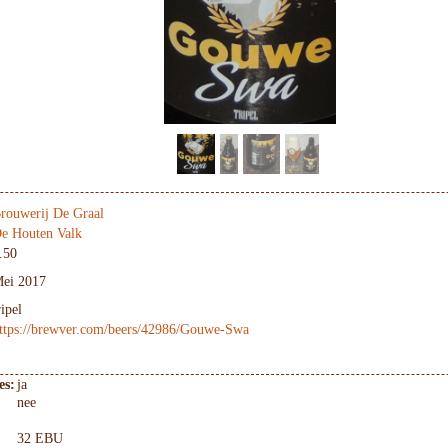
rouwerij De Graal
e Houten Valk
.50
ei 2017
ripel
ttps://brewver.com/beers/42986/Gouwe-Swa
es:
ja
nee
32 EBU