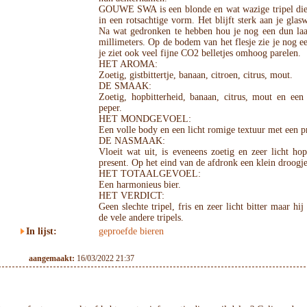
GOUWE SWA is een blonde en wat wazige tripel die 
in een rotsachtige vorm. Het blijft sterk aan je glasw
Na wat gedronken te hebben hou je nog een dun laa
millimeters. Op de bodem van het flesje zie je nog e
je ziet ook veel fijne CO2 belletjes omhoog parelen.
HET AROMA:
Zoetig, gistbittertje, banaan, citroen, citrus, mout.
DE SMAAK:
Zoetig, hopbitterheid, banaan, citrus, mout en een 
peper.
HET MONDGEVOEL:
Een volle body en een licht romige textuur met een p
DE NASMAAK:
Vloeit wat uit, is eveneens zoetig en zeer licht hop
present. Op het eind van de afdronk een klein droogje
HET TOTAALGEVOEL:
Een harmonieus bier.
HET VERDICT:
Geen slechte tripel, fris en zeer licht bitter maar hij
de vele andere tripels.
In lijst:
geproefde bieren
aangemaakt:
16/03/2022 21:37