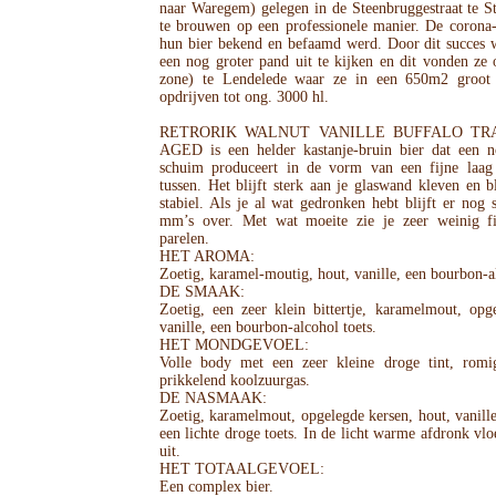
naar Waregem) gelegen in de Steenbruggestraat te 
te brouwen op een professionele manier. De corona
hun bier bekend en befaamd werd. Door dit succes 
een nog groter pand uit te kijken en dit vonden z
zone) te Lendelede waar ze in een 650m2 groot 
opdrijven tot ong. 3000 hl.
RETRORIK WALNUT VANILLE BUFFALO TR
AGED is een helder kastanje-bruin bier dat een n
schuim produceert in de vorm van een fijne laag
tussen. Het blijft sterk aan je glaswand kleven en 
stabiel. Als je al wat gedronken hebt blijft er nog 
mm’s over. Met wat moeite zie je zeer weinig f
parelen.
HET AROMA:
Zoetig, karamel-moutig, hout, vanille, een bourbon-al
DE SMAAK:
Zoetig, een zeer klein bittertje, karamelmout, opge
vanille, een bourbon-alcohol toets.
HET MONDGEVOEL:
Volle body met een zeer kleine droge tint, rom
prikkelend koolzuurgas.
DE NASMAAK:
Zoetig, karamelmout, opgelegde kersen, hout, vanille
een lichte droge toets. In de licht warme afdronk vl
uit.
HET TOTAALGEVOEL:
Een complex bier.