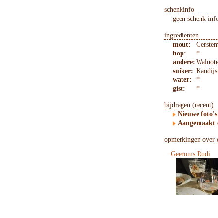
schenkinfo
geen schenk inf
ingredienten
mout:
Gerstem
hop:
*
andere:
Walnote
suiker:
Kandijs
water:
*
gist:
*
bijdragen (recent)
Nieuwe foto's
Aangemaakt
opmerkingen over d
Geeroms Rudi