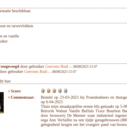
ormatie beschikbaar.
out en tarwevlokken
n en vanille
uiker
 toegevoegd
door gebruiker
Geeroms Rudi
— 08/08/2023 13:07
door gebruiker
Geeroms Rudi
— 08/08/2023 13:07
it bier
Score:
Commentaar:
Besteld op 23-03-2023 bij Poseidonbeers en thuisg
op 6-04-2023.
Thuis mijn smaakpapillen ermee blij gemaakt op 5-0
Retrorik Walnut Vanille Buffalo Trace Bourbon B
door brouwerij De Meester waar industrieel ingeni
eega Ann Verfaillie na een tijdje garagebrouwen (80
gelegenheid kregen om het vroegere pand van brouwe