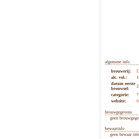
algemene info
brouwerij:
D
alc. vol.:
1
datum eerste
2
brouwsel:
categorie:
?
website:
h
brouwgegevens
geen brouwgegev
bewaarinfo
geen bewaar inf