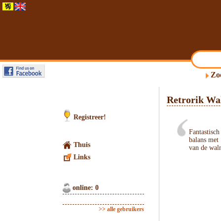
Zo
Retrorik Wa
Registreer!
Fantastisch
balans met 
Thuis
van de wal
Links
online: 0
>> alle gebruikers