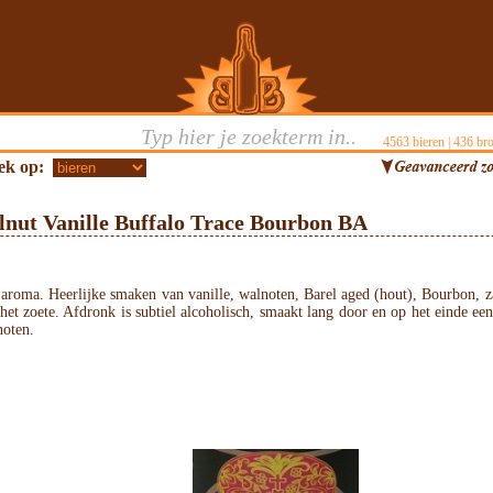
4563
bieren |
436
bro
ek op:
lnut Vanille Buffalo Trace Bourbon BA
 aroma. Heerlijke smaken van vanille, walnoten, Barel aged (hout), Bourbon, z
het zoete. Afdronk is subtiel alcoholisch, smaakt lang door en op het einde een 
noten.