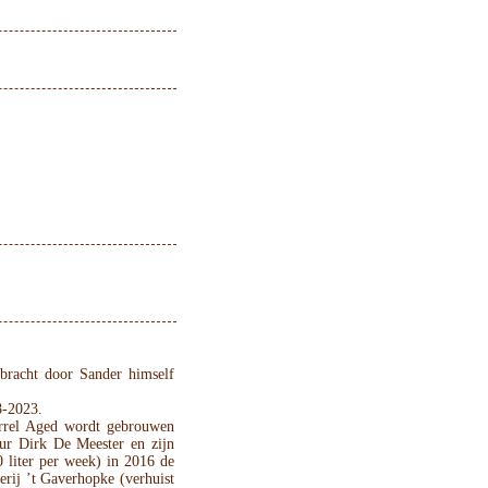
ebracht door Sander himself
8-2023.
arrel Aged wordt gebrouwen
eur Dirk De Meester en zijn
0 liter per week) in 2016 de
rij ’t Gaverhopke (verhuist