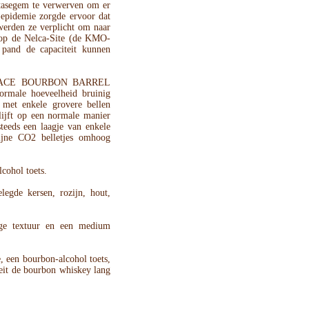
Stasegem te verwerven om er
-epidemie zorgde ervoor dat
werden ze verplicht om naar
e op de Nelca-Site (de KMO-
pand de capaciteit kunnen
ACE BOURBON BARREL
ormale hoeveelheid bruinig
 met enkele grovere bellen
blijft op een normale manier
steeds een laagje van enkele
ijne CO2 belletjes omhoog
cohol toets.
legde kersen, rozijn, hout,
ige textuur en een medium
, een bourbon-alcohol toets,
oeit de bourbon whiskey lang