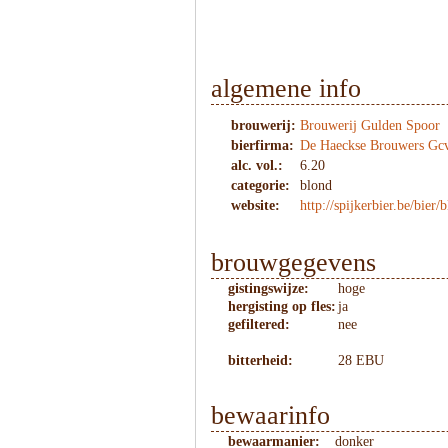
algemene info
brouwerij:
Brouwerij Gulden Spoor
bierfirma:
De Haeckse Brouwers Gc
alc. vol.:
6.20
categorie:
blond
website:
http://spijkerbier.be/bier/
brouwgegevens
gistingswijze:
hoge
hergisting op fles:
ja
gefiltered:
nee
bitterheid:
28 EBU
bewaarinfo
bewaarmanier:
donker