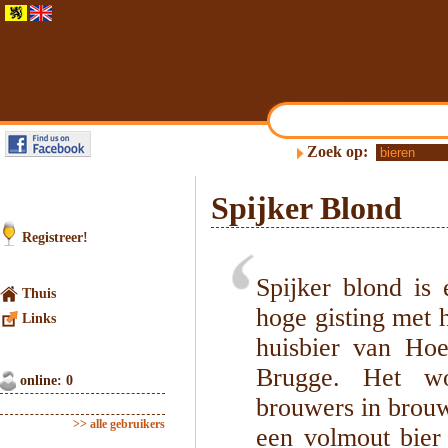
Zoek op:
Spijker Blond
Registreer!
Spijker blond is 
Thuis
hoge gisting met h
Links
huisbier van Hoe
Brugge. Het w
online: 0
brouwers in brouw
>> alle gebruikers
een volmout bier