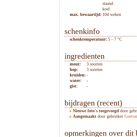
staand
koel
max. bewaartijd:
104 weken
schenkinfo
schenktemperatuur:
5 - 7 °C
ingredienten
mout:
3 soorten
hop:
3 soorten
kruiden:
-
water:
-
gist:
-
bijdragen (recent)
Nieuwe foto's toegevoegd
door geb
Aangemaakt
door gebruiker
Geerom
opmerkingen over dit 