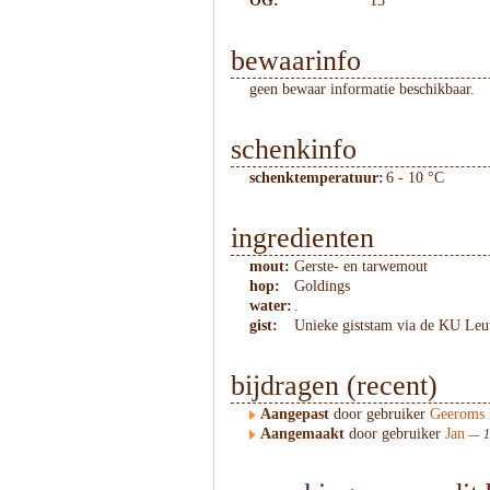
OG:
13
bewaarinfo
geen bewaar informatie beschikbaar.
schenkinfo
schenktemperatuur:
6 - 10 °C
ingredienten
mout:
Gerste- en tarwemout
hop:
Goldings
water:
.
gist:
Unieke giststam via de KU Leu
bijdragen (recent)
Aangepast
door gebruiker
Geeroms 
Aangemaakt
door gebruiker
Jan
— 11