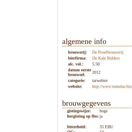
algemene info
brouwerij:
De Proefbrouwerij
bierfirma:
De Kale Ridders
alc. vol.:
5.50
datum eerste
2012
brouwsel:
categorie:
tarwebier
website:
http://www.tumulus.biz
brouwgegevens
gistingswijze:
hoge
hergisting op fles:
ja
bitterheid:
35 EBU