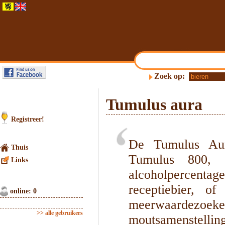
Zoek op:
Tumulus aura
Registreer!
De Tumulus Aura
Thuis
Tumulus 800, z
Links
alcoholpercent
receptiebier, of
online: 0
meerwaardezoe
>> alle gebruikers
moutsamenstelli