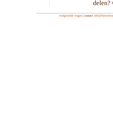
delen?
veelgestelde vragen
| contact:
info@beersfro