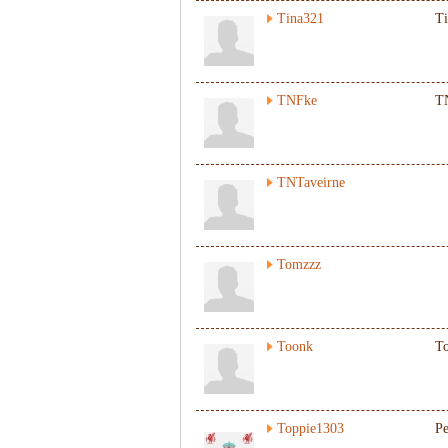
Tina321
Ti
TNFke
T
TNTaveirne
Tomzzz
Toonk
T
Toppie1303
Pe