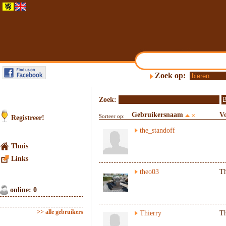
Zoek op:
Zoek:
Gebruikersnaam
V
Sorteer op:
Registreer!
the_standoff
Thuis
Links
theo03
T
online: 0
>> alle gebruikers
Thierry
Th