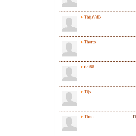
ThijsVdB
Thorto
tidi88
Tijs
Timo
T