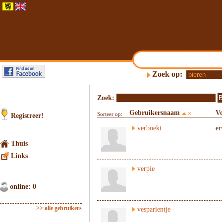
Zoek op:
Zoek:
Gebruikersnaam
V
Sorteer op:
Registreer!
verboekt
er
Thuis
Links
verpie
online: 0
>> alle gebruikers
vesparientje