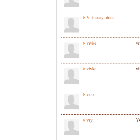
Visionaryminds
vivke
vi
vivke
vi
vrio
vsy
Y