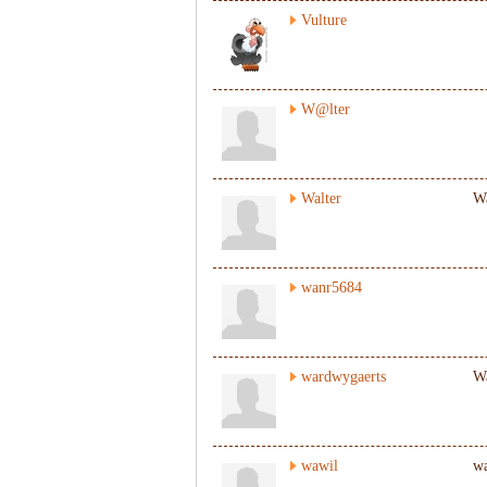
Vulture
W@lter
Walter
Wa
wanr5684
wardwygaerts
W
wawil
wa