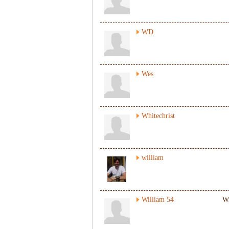
WD
Wes
Whitechrist
william
William 54
Wi