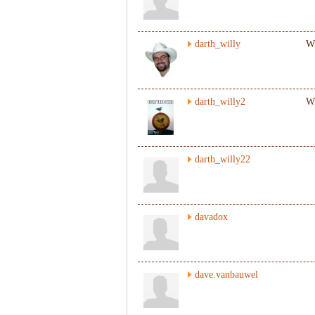
darth_willy
Wi
darth_willy2
W
darth_willy22
davadox
dave.vanbauwel