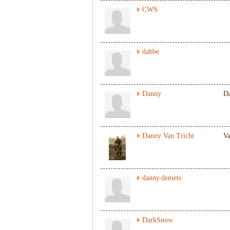
CWS
dabbe
Danny
D
Danny Van Tricht
Va
danny.demets
DarkSnow