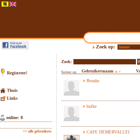
Zoek op:
Zoek:
Gebruikersnaam
V
Sorteer op:
Registreer!
Bruuke
Thuis
Links
bufke
online: 0
>> alle gebruikers
CAFE DEMERVALLEI