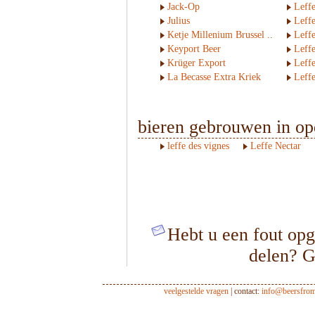
Jack-Op
Leff
Julius
Leff
Ketje Millenium Brussel ..
Leff
Keyport Beer
Leff
Krüger Export
Leffe
La Becasse Extra Kriek
Leffe
bieren gebrouwen in o
leffe des vignes
Leffe Nectar
Hebt u een fout opg
delen? G
veelgestelde vragen
| contact:
info@beersfro