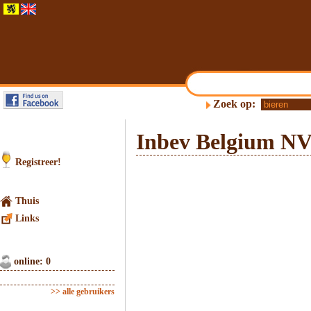
Zoek op:
Inbev Belgium N
Registreer!
Thuis
Links
online: 0
>> alle gebruikers