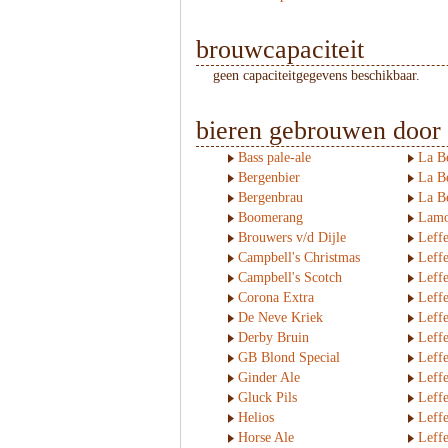
brouwcapaciteit
geen capaciteitgegevens beschikbaar.
bieren gebrouwen door
Bass pale-ale
La B
Bergenbier
La B
Bergenbrau
La B
Boomerang
Lamo
Brouwers v/d Dijle
Leffe
Campbell's Christmas
Leffe
Campbell's Scotch
Leff
Corona Extra
Leff
De Neve Kriek
Leffe
Derby Bruin
Leffe
GB Blond Special
Leffe
Ginder Ale
Leff
Gluck Pils
Leffe
Helios
Leff
Horse Ale
Leffe