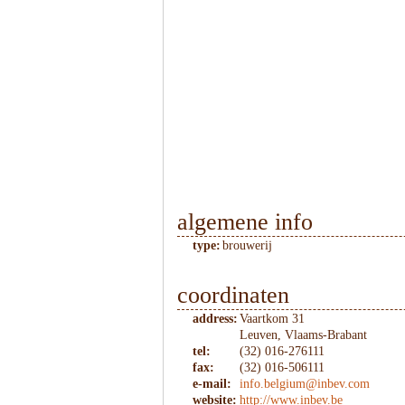
algemene info
type:
brouwerij
coordinaten
address:
Vaartkom 31
Leuven, Vlaams-Brabant
tel:
(32) 016-276111
fax:
(32) 016-506111
e-mail:
info.belgium@inbev.com
website:
http://www.inbev.be