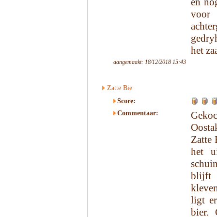
en nog
voor 
achter
gedryh
het za
aangemaakt: 18/12/2018 15:43
Zatte Bie
Score:
Commentaar:
Gekoc
Oosta
Zatte 
het u
schui
blijf
kleven
ligt e
bier.