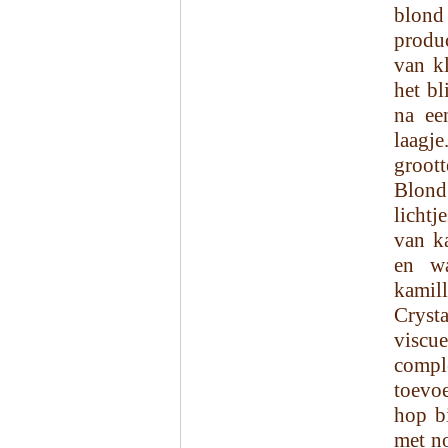
blond 
produc
van kl
het bl
na ee
laagj
groott
Blond
licht
van k
en wa
kamil
Cryst
viscu
compl
toevoe
hop bi
met n