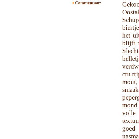
Commentaar:
Gekoc
Oosta
Schupp
biertj
het ui
blijft
Slech
belle
verdw
cru tr
mout,
smaak
peper
mond 
volle
textuu
goed 
nasma