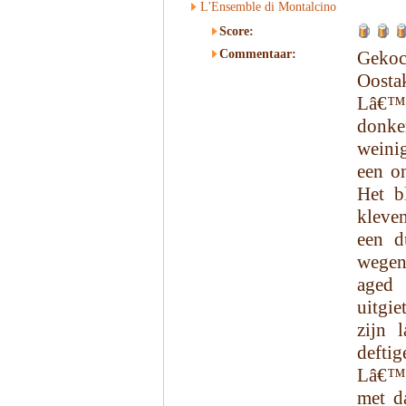
L'Ensemble di Montalcino
Score:
Commentaar:
Gekoc
Oosta
Lâ€™E
donker
weini
een on
Het b
kleven
een d
wegens
aged 
uitgie
zijn 
defti
Lâ€™E
met d