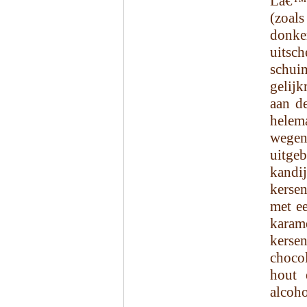
Lâ€™E
(zoals
donke
uitsc
schu
gelijk
aan de
helem
wegen
uitge
kandij
kerse
met ee
karam
kersen
choco
hout 
alcoh