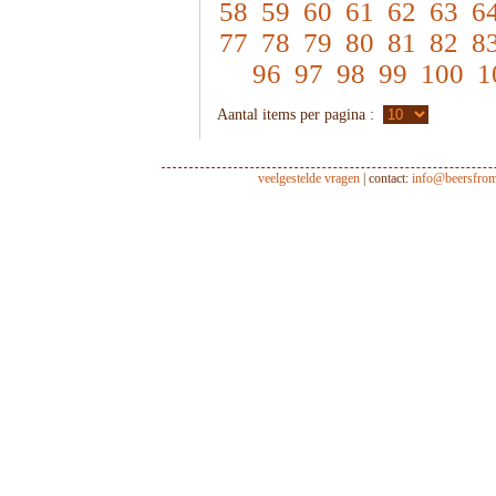
58
59
60
61
62
63
6
77
78
79
80
81
82
8
96
97
98
99
100
1
Aantal items per pagina :
veelgestelde vragen
| contact:
info@beersfro