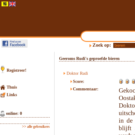
Zoek op:
Geeroms Rudi's geproefde bieren
Registreer!
Doktor Rudi
Score:
Thuis
Commentaar:
Gekoc
Links
Oosta
Doktor
uitsc
online: 0
in de
>> alle gebruikers
blijf