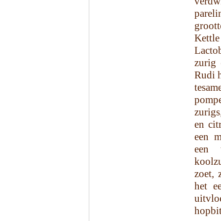
verdwi
pareli
groott
Kett
Lacto
zurig
Rudi h
tesam
pompe
zurigs
en ci
een m
een 
koolz
zoet, 
het e
uitvlo
hopbit