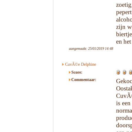
zoeti
peper
alcoh
zijn w
biertj
en het
aangemaakt: 25/01/2019 14:48
CuvÃ©e Delphine
Score:
Commentaar:
Gekoc
Oosta
CuvÃ©
is een
norm
produ
doorsp