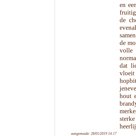
en ee
fruiti
de ch
evenal
samen 
de mo
volle
norma
dat l
vloeit
hopb
jeneve
hout 
brand
merke
sterk
heerli
aangemaakt: 28/01/2019 14:17