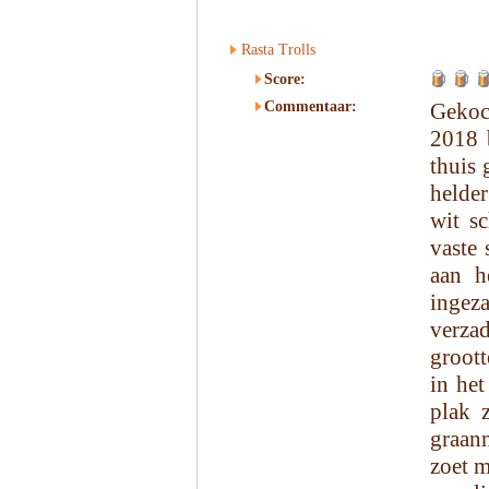
Rasta Trolls
Score:
Commentaar:
Gekoc
2018 b
thuis 
helder
wit s
vaste 
aan h
ingez
verza
groott
in het
plak 
graan
zoet m