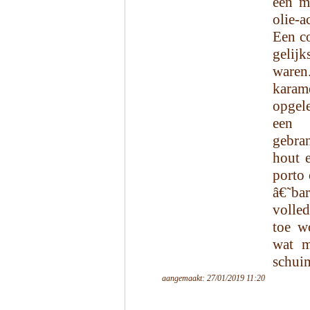
een m
olie-a
Een co
gelij
waren
karam
opgele
een 
gebra
hout 
porto 
â€˜ba
volled
toe w
wat m
schui
aangemaakt: 27/01/2019 11:20