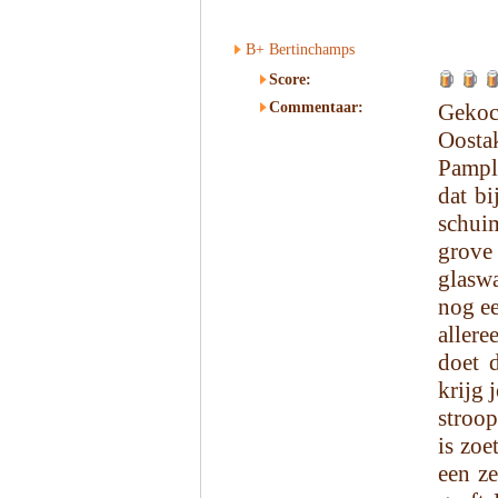
B+ Bertinchamps
Score:
Commentaar:
Gekoc
Oosta
Pample
dat bi
schui
grove
glaswa
nog ee
allere
doet 
krijg 
stroo
is zoe
een z