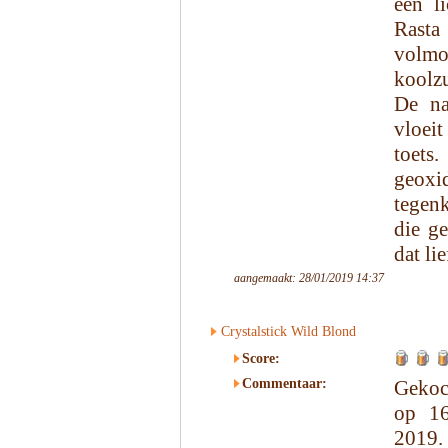
een l
Rast
volm
koolzu
De na
vloeit
toets
geoxi
tegenk
die ge
dat li
aangemaakt: 28/01/2019 14:37
Crystalstick Wild Blond
Score:
Commentaar:
Gekoc
op 16
2019.