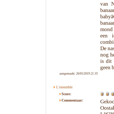
van N
banaa
babyâ
banaa
mond 
een i
combin
De nas
nog he
is dit
geen 
aangemaakt: 26/01/2019 21:35
L'ensemble
Score:
Commentaar:
Gekoc
Oosta