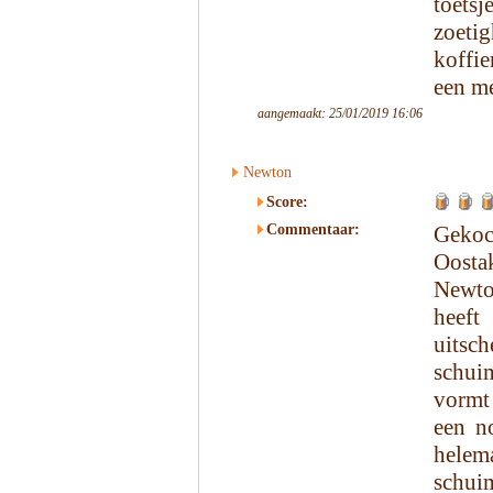
toets
zoetig
koffie
een m
aangemaakt: 25/01/2019 16:06
Newton
Score:
Commentaar:
Gekoc
Oosta
Newto
heef
uitsch
schui
vormt
een n
helema
schuim