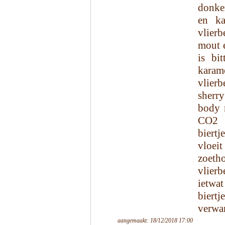
donker
en ka
vlierb
mout e
is bi
karam
vlierb
sherry
body 
CO2 p
biert
vloei
zoetho
vlierb
ietwa
biert
verwar
aangemaakt: 18/12/2018 17:00