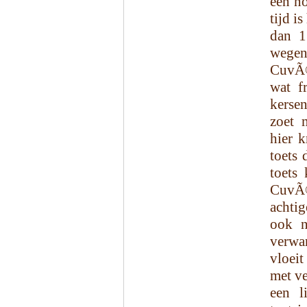
een no
tijd i
dan 1
wegens
CuvÃ©
wat f
kersen
zoet 
hier k
toets 
toets
CuvÃ©
achti
ook n
verwa
vloeit
met ve
een l