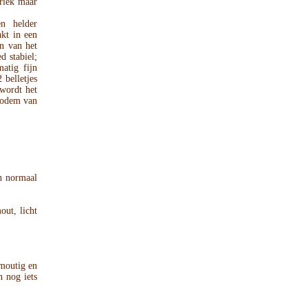
riek maar
 helder
akt in een
n van het
d stabiel;
atig fijn
belletjes
 wordt het
 bodem van
en normaal
mout, licht
 moutig en
h nog iets