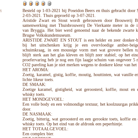
:
Besteld op 1-03-2021 bij Poseidon Beers en thuis gebracht door
2-03-2021. Thuis geproefd op 3-07-2021.
Aristide Zwart en Stout wordt gebrouwen door Brouwerij B
samenwerking met Thuisbrouwerij De Vierkante meter in de ins
van Bryggja. Het bier werd genoemd naar de bekende zwarte ka
Brugse Volkskundemuseum.
ARISTIDE ZWART EN STOUT is een helder en zeer donker-br
bij het uitschenken krijg je een overvloedige amber-beig
schuimkraag, in een moussige vorm met wat grovere bellen tu
blijft sterk aan het glas kleven en blijft zeer stabiel; op het ei
proefervaring heb je nog een fijn laagje schuim van ongeveer 5
CO2 pareling kan je niet merken wegens te donkere kleur van het 
HET AROMA:
Zoetig, karamel, gistig, koffie, moutig, houttinten, wat vanille e
lichte likeur toets.
DE SMAAK:
Zoetige karamel, gistigheid, wat geroosterd, koffie, mout en e
whisky toets.
HET MONDGEVOEL:
Een volle body en een volmondige textuur, het koolzuurgas prikk
door.
DE NASMAAK:
Zoetig, bitterig, wat geroosterd en een gerookte toets, koffie en 
whisky toets. Op het eind van de afdronk een peperhintje.
HET TOTAALGEVOEL:
Een complex bier.