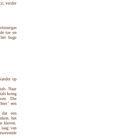
ce, verder
olzuurgas
nde toe en
 het hoge
 Sander op
als. Naar
tals kreeg
wen. Die
hter’ een
 dat een
nken, het
as kleven.
 laag van
 zwevende