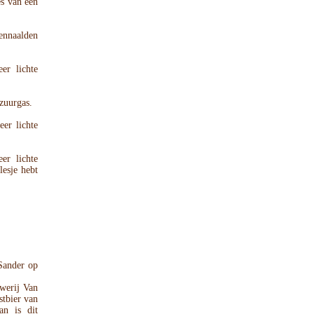
es van een
ennaalden
er lichte
zuurgas.
eer lichte
er lichte
lesje hebt
 Sander op
werij Van
stbier van
an is dit