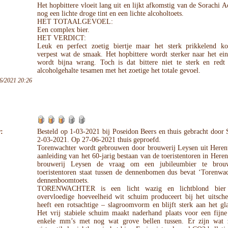
Het hopbittere vloeit lang uit en lijkt afkomstig van de Sorachi A
nog een lichte droge tint en een lichte alcoholtoets.
HET TOTAALGEVOEL:
Een complex bier.
HET VERDICT:
Leuk en perfect zoetig biertje maar het sterk prikkelend ko
verpest wat de smaak. Het hopbittere wordt sterker naar het ei
wordt bijna wrang. Toch is dat bittere niet te sterk en redt
alcoholgehalte tesamen met het zoetige het totale gevoel.
6/2021 20:26
:
Besteld op 1-03-2021 bij Poseidon Beers en thuis gebracht door
2-03-2021. Op 27-06-2021 thuis geproefd.
Torenwachter wordt gebrouwen door brouwerij Leysen uit Herent
aanleiding van het 60-jarig bestaan van de toeristentoren in Heren
brouwerij Leysen de vraag om een jubileumbier te brou
toeristentoren staat tussen de dennenbomen dus bevat ‘Torenwac
dennenboomtoets.
TORENWACHTER is een licht wazig en lichtblond bier
overvloedige hoeveelheid wit schuim produceert bij het uitsche
heeft een rotsachtige – slagroomvorm en blijft sterk aan het gl
Het vrij stabiele schuim maakt naderhand plaats voor een fijne
enkele mm’s met nog wat grove bellen tussen. Er zijn wat