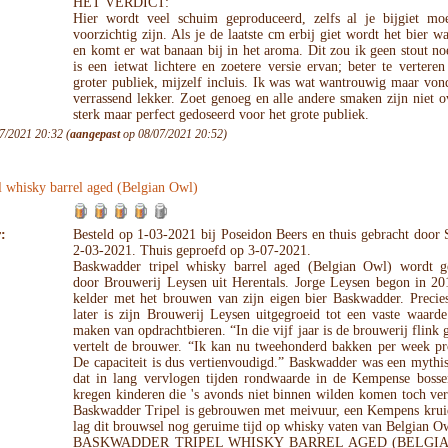
HET VERDICT:
Hier wordt veel schuim geproduceerd, zelfs al je bijgiet mo
voorzichtig zijn. Als je de laatste cm erbij giet wordt het bier w
en komt er wat banaan bij in het aroma. Dit zou ik geen stout n
is een ietwat lichtere en zoetere versie ervan; beter te vertere
groter publiek, mijzelf incluis. Ik was wat wantrouwig maar von
verrassend lekker. Zoet genoeg en alle andere smaken zijn niet 
sterk maar perfect gedoseerd voor het grote publiek.
7/2021 20:32 (
aangepast
op 08/07/2021 20:52)
l whisky barrel aged (Belgian Owl)
:
Besteld op 1-03-2021 bij Poseidon Beers en thuis gebracht door
2-03-2021. Thuis geproefd op 3-07-2021.
Baskwadder tripel whisky barrel aged (Belgian Owl) wordt 
door Brouwerij Leysen uit Herentals. Jorge Leysen begon in 201
kelder met het brouwen van zijn eigen bier Baskwadder. Precies
later is zijn Brouwerij Leysen uitgegroeid tot een vaste waard
maken van opdrachtbieren. “In die vijf jaar is de brouwerij flink 
vertelt de brouwer. “Ik kan nu tweehonderd bakken per week pr
De capaciteit is dus vertienvoudigd.” Baskwadder was een mythi
dat in lang vervlogen tijden rondwaarde in de Kempense bosse
kregen kinderen die 's avonds niet binnen wilden komen toch ver
Baskwadder Tripel is gebrouwen met meivuur, een Kempens krui
lag dit brouwsel nog geruime tijd op whisky vaten van Belgian O
BASKWADDER TRIPEL WHISKY BARREL AGED (BELGI