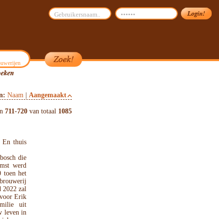
uwerijen
on:
Naam
|
Aangemaakt
en
711
-
720
van totaal
1085
 En thuis
bosch die
omst werd
0 toen het
brouwerij
d 2022 zal
 voor Erik
milie uit
 leven in