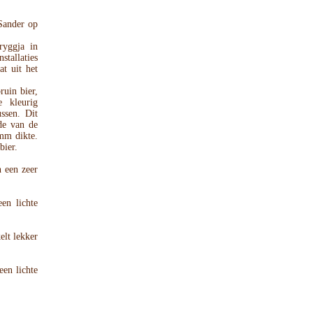
 Sander op
ryggja in
tallaties
t uit het
uin bier,
e kleurig
ssen. Dit
nde van de
 mm dikte.
bier.
n een zeer
en lichte
elt lekker
een lichte