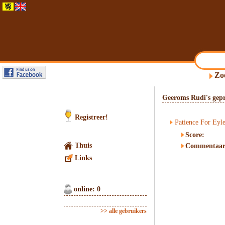
Zo
Geeroms Rudi's gepr
Registreer!
Patience For Eyl
Score:
Thuis
Commentaar
Links
online: 0
>> alle gebruikers