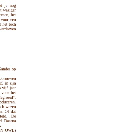
et je nog
at waziger
oemen, het
n voor een
d het toch
overdreven
 Sander op
gebrouwen
5 in zijn
 vijf jaar
e voor het
gegroeid”,
oduceren.
sch wezen
n. Of dat
teld... De
d. Daarna
wl.
AN OWL)