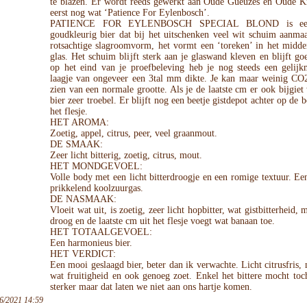
te blazen. Er wordt reeds gewerkt aan Oude Gueuzes en Oude K
eerst nog wat ‘Patience For Eylenbosch’.
PATIENCE FOR EYLENBOSCH SPECIAL BLOND is een
goudkleurig bier dat bij het uitschenken veel wit schuim aanma
rotsachtige slagroomvorm, het vormt een ‘toreken’ in het midde
glas. Het schuim blijft sterk aan je glaswand kleven en blijft goe
op het eind van je proefbeleving heb je nog steeds een gelijkm
laagje van ongeveer een 3tal mm dikte. Je kan maar weinig CO2 
zien van een normale grootte. Als je de laatste cm er ook bijgiet
bier zeer troebel. Er blijft nog een beetje gistdepot achter op de
het flesje.
HET AROMA:
Zoetig, appel, citrus, peer, veel graanmout.
DE SMAAK:
Zeer licht bitterig, zoetig, citrus, mout.
HET MONDGEVOEL:
Volle body met een licht bitterdroogje en een romige textuur. E
prikkelend koolzuurgas.
DE NASMAAK:
Vloeit wat uit, is zoetig, zeer licht hopbitter, wat gistbitterheid, 
droog en de laatste cm uit het flesje voegt wat banaan toe.
HET TOTAALGEVOEL:
Een harmonieus bier.
HET VERDICT:
Een mooi geslaagd bier, beter dan ik verwachte. Licht citrusfris,
wat fruitigheid en ook genoeg zoet. Enkel het bittere mocht toc
sterker maar dat laten we niet aan ons hartje komen.
6/2021 14:59