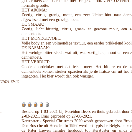
gistpartikels zichtbaar in het bier. En je ziet ook veel CO2 belletj
normale grootte.
HET AROMA:
Zoetig, citrus, granig, mout, een zeer kleine hint naar denn
afgewisseld met een grassige toets.
DE SMAAK:
Zoetig, licht bitterig, citrus, graan- en gewone mout, een ze
dennentoets.
HET MONDGEVOEL:
Volle body en een volmondige textuur, een eerder prikkelend kool
DE NASMAAK:
Het weinige bitter vloeit wat uit, wat zoetigheid, mout en een z
dennentoets.
HET VERDICT:
Goede doordrinker met dat ietsje meer. Het bittere en de ze
dennentoets komen sterker opzetten als je de laatste cm uit het f
ingegoten. Het bier wordt dan ook waziger.
6/2021 17:16
:
Besteld op 1-03-2021 bij Poseidon Beers en thuis gebracht door
2-03-2021. Daar geproefd op 27-06-2021.
Kerstpater - Special Christmas 2020 wordt gebrouwen door Brou
Den Bossche uit Herzele. In 1997 werd het typische Belgische ker
de Pater Lieven familie herdoopt tot Kerstpater en sinds d