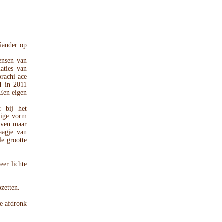
 Sander op
ensen van
aties van
rachi ace
nd in 2011
 Een eigen
 bij het
sige vorm
leven maar
aagje van
e grootte
eer lichte
pzetten.
de afdronk