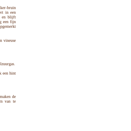
er-bruin
ert in een
en blijft
g een fijn
opgemerkt
n vineuse
lzuurgas.
k een hint
r maken de
om van te