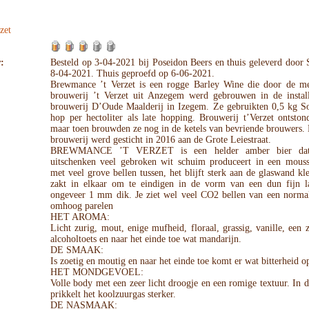
zet
:
Besteld op 3-04-2021 bij Poseidon Beers en thuis geleverd door
8-04-2021. Thuis geproefd op 6-06-2021.
Brewmance ’t Verzet is een rogge Barley Wine die door de m
brouwerij ’t Verzet uit Anzegem werd gebrouwen in de install
brouwerij D’Oude Maalderij in Izegem. Ze gebruikten 0,5 kg So
hop per hectoliter als late hopping. Brouwerij t’Verzet ontsto
maar toen brouwden ze nog in de ketels van bevriende brouwers.
brouwerij werd gesticht in 2016 aan de Grote Leiestraat.
BREWMANCE ’T VERZET is een helder amber bier dat
uitschenken veel gebroken wit schuim produceert in een mous
met veel grove bellen tussen, het blijft sterk aan de glaswand k
zakt in elkaar om te eindigen in de vorm van een dun fijn l
ongeveer 1 mm dik. Je ziet wel veel CO2 bellen van een normal
omhoog parelen
HET AROMA:
Licht zurig, mout, enige mufheid, floraal, grassig, vanille, een z
alcoholtoets en naar het einde toe wat mandarijn.
DE SMAAK:
Is zoetig en moutig en naar het einde toe komt er wat bitterheid o
HET MONDGEVOEL:
Volle body met een zeer licht droogje en een romige textuur. In 
prikkelt het koolzuurgas sterker.
DE NASMAAK: