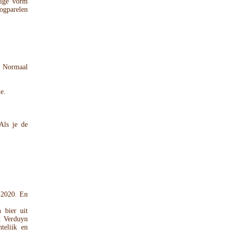
tige vorm
oogparelen
. Normaal
e.
Als je de
-2020. En
 bier uit
k Verduyn
telijk en