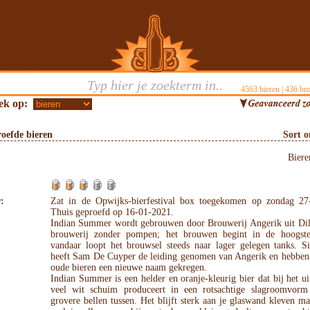
4563
bieren |
436
bro
ek op:
oefde bieren
Sort 
Bier
:
Zat in de Opwijks-bierfestival box toegekomen op zondag 27
Thuis geproefd op 16-01-2021.
Indian Summer wordt gebrouwen door Brouwerij Angerik uit Dil
brouwerij zonder pompen; het brouwen begint in de hoogst
vandaar loopt het brouwsel steeds naar lager gelegen tanks. S
heeft Sam De Cuyper de leiding genomen van Angerik en hebbe
oude bieren een nieuwe naam gekregen.
Indian Summer is een helder en oranje-kleurig bier dat bij het u
veel wit schuim produceert in een rotsachtige slagroomvor
grovere bellen tussen. Het blijft sterk aan je glaswand kleven ma