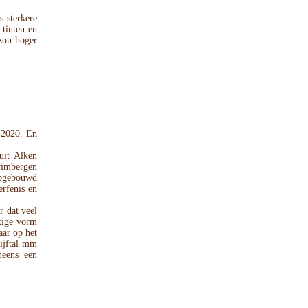
s sterkere
 tinten en
 zou hoger
-2020. En
uit Alken
rimbergen
opgebouwd
erfenis en
dat veel
htige vorm
aar op het
vijftal mm
neens een