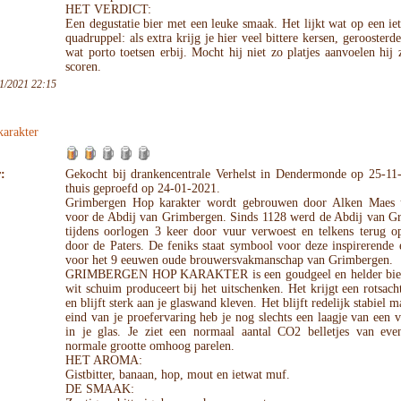
HET VERDICT:
Een degustatie bier met een leuke smaak. Het lijkt wat op een iet
quadruppel: als extra krijg je hier veel bittere kersen, geroosterde
wat porto toetsen erbij. Mocht hij niet zo platjes aanvoelen hij
scoren.
1/2021 22:15
arakter
:
Gekocht bij drankencentrale Verhelst in Dendermonde op 25-11
thuis geproefd op 24-01-2021.
Grimbergen Hop karakter wordt gebrouwen door Alken Maes 
voor de Abdij van Grimbergen. Sinds 1128 werd de Abdij van G
tijdens oorlogen 3 keer door vuur verwoest en telkens terug 
door de Paters. De feniks staat symbool voor deze inspirerende 
voor het 9 eeuwen oude brouwersvakmanschap van Grimbergen.
GRIMBERGEN HOP KARAKTER is een goudgeel en helder bier 
wit schuim produceert bij het uitschenken. Het krijgt een rotsac
en blijft sterk aan je glaswand kleven. Het blijft redelijk stabiel m
eind van je proefervaring heb je nog slechts een laagje van een 
in je glas. Je ziet een normaal aantal CO2 belletjes van eve
normale grootte omhoog parelen.
HET AROMA:
Gistbitter, banaan, hop, mout en ietwat muf.
DE SMAAK: