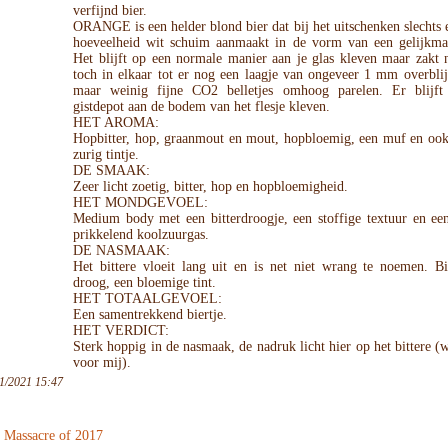
verfijnd bier.
ORANGE is een helder blond bier dat bij het uitschenken slechts 
hoeveelheid wit schuim aanmaakt in de vorm van een gelijkmat
Het blijft op een normale manier aan je glas kleven maar zakt 
toch in elkaar tot er nog een laagje van ongeveer 1 mm overblijf
maar weinig fijne CO2 belletjes omhoog parelen. Er blijf
gistdepot aan de bodem van het flesje kleven.
HET AROMA:
Hopbitter, hop, graanmout en mout, hopbloemig, een muf en ook 
zurig tintje.
DE SMAAK:
Zeer licht zoetig, bitter, hop en hopbloemigheid.
HET MONDGEVOEL:
Medium body met een bitterdroogje, een stoffige textuur en ee
prikkelend koolzuurgas.
DE NASMAAK:
Het bittere vloeit lang uit en is net niet wrang te noemen. Bit
droog, een bloemige tint.
HET TOTAALGEVOEL:
Een samentrekkend biertje.
HET VERDICT:
Sterk hoppig in de nasmaak, de nadruk licht hier op het bittere (w
voor mij).
1/2021 15:47
 Massacre of 2017