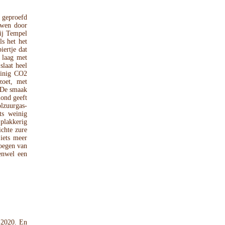
 geproefd
uwen door
ij Tempel
s het het
iertje dat
n laag met
slaat heel
einig CO2
zoet, met
. De smaak
mond geeft
lzuurgas-
ts weinig
 plakkerig
ichte zure
iets meer
voegen van
enwel een
-2020. En