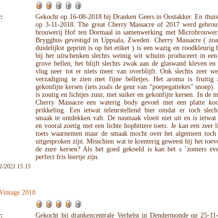
:
Gekocht op 16-08-2018 bij Dranken Geers in Oostakker. En thuis
op 3-11-2018. The great Cherry Massacre of 2017 werd gebro
brouwerij Hof ten Dormaal in samenwerking met Microbrouwer
Brygghus gevestigd in Uppsala, Zweden. Cherry Massacre ( zoal
duidelijkst geprint is op het etiket ) is een wazig en roodkleurig b
bij het uitschenken slechts weinig wit schuim produceert in ee
grove bellen, het blijft slechts zwak aan de glaswand kleven en 
vlug neer tot er niets meer van overblijft. Ook slechts zeer w
verzadiging te zien met fijne belletjes. Het aroma is fruitig 
gekonfijte kersen (iets zoals de geur van “poepegattekes” snoep)
is zoutig en lichtjes zuur, met suiker en gekonfijte kersen. In de 
Cherry Massacre een waterig body gevoel met een platte koo
prikkeling. Een ietwat teleurstellend bier omdat er toch slech
smaak te ontdekken valt. De nasmaak vloeit niet uit en is ietwat
en vooral zoetig met een lichte hopbittere toets. Je kan een zeer l
toets waarnemen maar de smaak mocht over het algemeen toch 
uitgesproken zijn. Misschien wat te krenterig geweest bij het toe
de zure kersen? Als het goed gekoeld is kan het s ’zomers ev
perfect fris biertje zijn.
1/2021 15:15
 Vintage 2018
:
Gekocht bij drankencentrale Verhelst in Dendermonde op 25-11