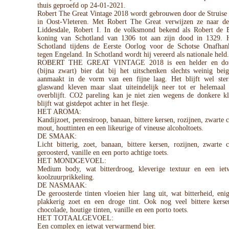
thuis geproefd op 24-01-2021.
Robert The Great Vintage 2018 wordt gebrouwen door de Struise
in Oost-Vleteren. Met Robert The Great verwijzen ze naar d
Liddesdale, Robert I. In de volksmond bekend als Robert de 
koning van Schotland van 1306 tot aan zijn dood in 1329. H
Schotland tijdens de Eerste Oorlog voor de Schotse Onafhank
tegen Engeland. In Schotland wordt hij vereerd als nationale held.
ROBERT THE GREAT VINTAGE 2018 is een helder en don
(bijna zwart) bier dat bij het uitschenken slechts weinig bei
aanmaakt in de vorm van een fijne laag. Het blijft wel ste
glaswand kleven maar slaat uiteindelijk neer tot er helemaal 
overblijft. CO2 pareling kan je niet zien wegens de donkere kl
blijft wat gistdepot achter in het flesje.
HET AROMA:
Kandijzoet, perensiroop, banaan, bittere kersen, rozijnen, zwarte 
mout, houttinten en een likeurige of vineuse alcoholtoets.
DE SMAAK:
Licht bitterig, zoet, banaan, bittere kersen, rozijnen, zwarte 
geroosterd, vanille en een porto achtige toets.
HET MONDGEVOEL:
Medium body, wat bitterdroog, kleverige textuur en een ietw
koolzuurprikkeling.
DE NASMAAK:
De geroosterde tinten vloeien hier lang uit, wat bitterheid, eni
plakkerig zoet en een droge tint. Ook nog veel bittere kerse
chocolade, houtige tinten, vanille en een porto toets.
HET TOTAALGEVOEL:
Een complex en ietwat verwarmend bier.