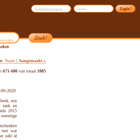
uwerijen
on:
Naam
|
Aangemaakt
en
671
-
680
van totaal
1085
-09-2020.
beek, een
e tank en
inds 2015
n sommige
itschenken
m met wat
ar zakt al