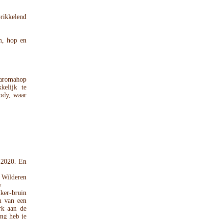
rikkelend
an, hop en
e aromahop
kelijk te
body, waar
-2020. En
 Wilderen
y.
er-bruin
m van een
erk aan de
ing heb je