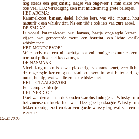
nog steeds een gelijkmatig laagje van ongeveer 1 mm dikte ove
ook veel CO2 verzadiging zien met middelmatig grote belletjes.
HET AROMA:
Karamel-zoet, banaan, dadel, lichtjes kers, wat vijg, moutig, hou
natuurlijk een whisky tint. Na een tijdje ook iets van zure appel.
DE SMAAK:
Is vooral karamel-zoet, wat banaan, beetje opgelegde kersen, 
vijgen, wat geroosterde mout, een houttint, een lichte vanill
whisky toets.
HET MONDGEVOEL:
Volle body met een olie-achtige tot volmondige textuur en een
normaal prikkelend koolzuurgas.
DE NASMAAK:
Vloeit lang uit en is ietwat plakkerig, is karamel-zoet, zeer licht 
de opgelegde kersen gaan naadloos over in wat bitterheid, ge
mout, houtig, wat vanille en een whisky toets.
HET TOTAALGEVOEL:
Een complex biertje.
HET VERDICT:
Doet wat denken aan de Gouden Carolus Indulgence Whisky Infu
het vineuse ontbreekt hier wat. Heel goed geslaagde Whisky Inf
lekker moutig, zoet en daar een goede whisky bij, wat kan een 
wensen?
1/2021 20:05