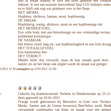
snel in elkaar waarbij er toch een klein gedeelte een rotsach
behoud. Je ziet een normale hoeveelheid fijne CO2 belletjes omh
en er blijft ook nog wat gistdepot over in het flesje.
HET AROMA:
Hopbitter, abrikoos, banaan, mout, hopbloemig.
DE SMAAK:
Hopbitterig, zoetig, abrikoos, mout en een hopbloemige tint.
HET MONDGEVOEL:
Een volle body met een bitterdroogje en een volmondige textuur
prikkelend koolzuurgas.
DE NASMAAK:
Het bittere vloeit lang uit, wat hopbloemigheid en een licht droogj
HET TOTAALGEVOEL:
Een harmonieus bier.
HET VERDICT:
Minder bitter dan verwacht, maar de hop smaakt goed door. 
laatste cm uit het flesje ook uitgiet wordt de smaak wat gistiger.
1/2021 14:36 (
aangepast
op 22/01/2021 14:39)
:
Gekocht bij drankencentrale Verhelst in Dendermonde op 25-11
thuis geproefd op 16-01-2021.
Orange wordt gebrouwen bij Beerselect in Gent voor Verduyn
Marke. Samen met de Gentse brouwerij BeerSelect zocht Hen
verrassende combinaties van kleur en smaak voor een ambach