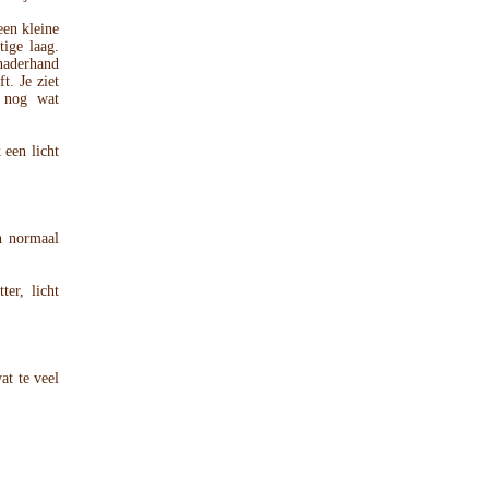
een kleine
ige laag.
naderhand
t. Je ziet
t nog wat
een licht
n normaal
ter, licht
at te veel