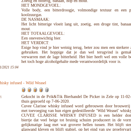
Zoetig en bitterig, banaan, hop en mout.
HET MONDGEVOEL:
Volle body, een bitterdroogje, volmondige textuur en een p
koolzuurgas.
DE NASMAAK:
Het licht bitterige vloeit lang uit, zoetig, een droge tint, bana
mout.
HET TOTAALGEVOEL:
Een onevenwichtig bier.
HET VERDICT:
Enige hop vind je hier weinig terug, beter zou men een sterker
gebruiken. Het hoppige dat je dan wel terugvind is gemak
verwarren met de lage bitterheid. Het bier heeft wel een volle 
het toch hoge alcoholgehalte mede verantwoordelijk voor is.
1/2021 15:04
hisky infused - Wild Weasel
:
Gekocht in de Prik&Tik Bierhandel De Picker in Zele op 11-02
thuis geproefd op 7-06-2020.
Cuvee Clarisse whisky infused word gebrouwen door brouwerij
met toevoeging van hun eigen gedestilleerde ‘Wild Weasel’ whisk
CUVEE CLARISSE WHISKY INFUSED is een helder donk
biertje dat veel beige tot bruinig schuim produceert in de vor
gelijkmatige laag met wat grovere bellen tussen. Het blijft st
glaswand kleven en blijft stabiel, op het eind van uw proefervar