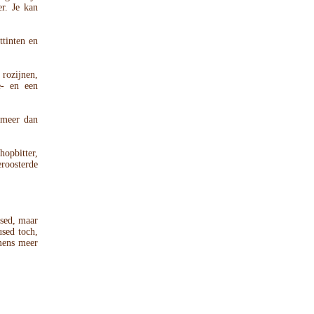
r. Je kan
ttinten en
rozijnen,
e- en een
 meer dan
hopbitter,
roosterde
sed, maar
used toch,
mens meer