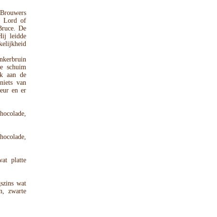
 Brouwers
e Lord of
Bruce. De
ij leidde
elijkheid
kerbruin
ge schuim
rk aan de
niets van
eur en er
chocolade,
chocolade,
at platte
gszins wat
n, zwarte