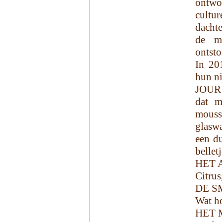
ontwo
cultu
dachte
de m
ontsto
In 20
hun ni
JOUR 
dat m
mouss
glaswa
een du
bellet
HET 
Citrus
DE S
Wat ho
HET 