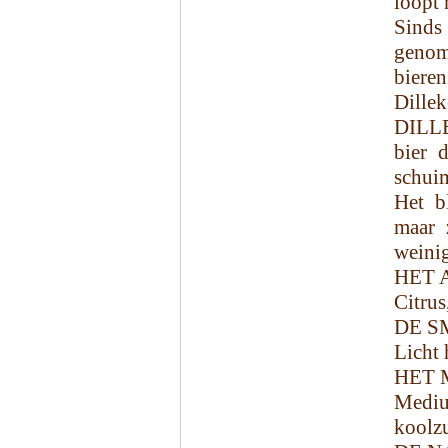
loopt 
Sinds
genom
biere
Dille
DILLE
bier 
schui
Het b
maar z
weinig
HET 
Citrus
DE S
Licht 
HET 
Mediu
koolzu