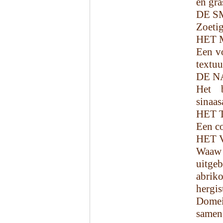
en gra
DE S
Zoetig
HET 
Een vo
textuu
DE N
Het b
sinaas
HET 
Een co
HET 
Waaw 
uitge
abriko
hergis
Domei
samen