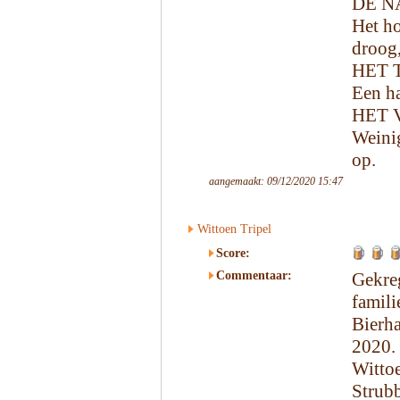
DE N
Het ho
droog,
HET 
Een ha
HET 
Weinig
op.
aangemaakt: 09/12/2020 15:47
Wittoen Tripel
Score:
Commentaar:
Gekr
famil
Bierh
2020.
Witto
Strubb