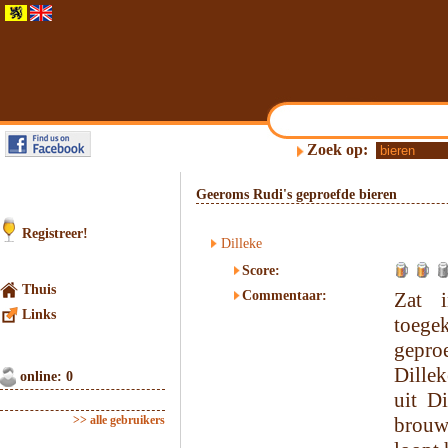
Zoek op:
Geeroms Rudi's geproefde bieren
Registreer!
Dilleke
Score:
Thuis
Commentaar:
Zat i
Links
toeg
gepro
Dille
online: 0
uit D
>> alle gebruikers
brouw