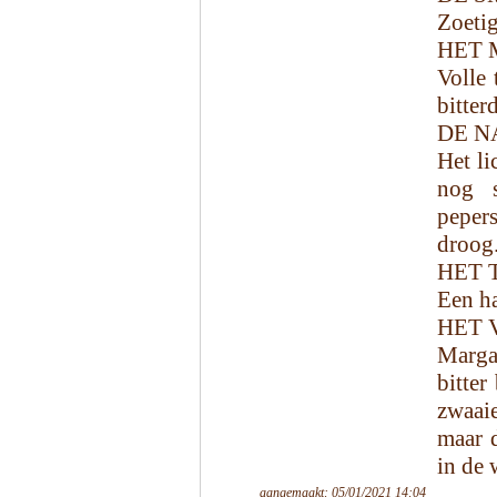
Zoetig
HET 
Volle
bitter
DE N
Het li
nog s
peper
droog
HET 
Een ha
HET 
Margau
bitter
zwaaie
maar d
in de 
aangemaakt: 05/01/2021 14:04