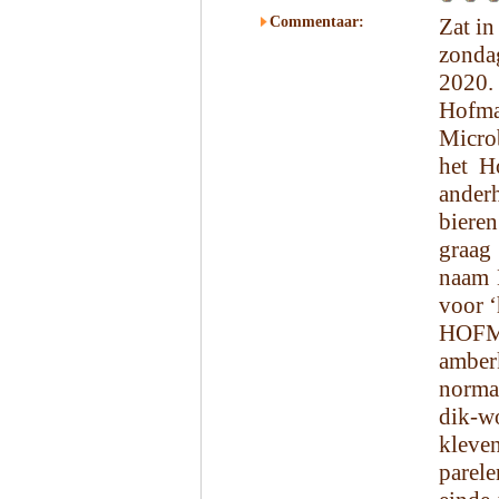
Commentaar:
Zat in
zonda
2020.
Hofm
Microb
het H
anderh
biere
graag
naam 
voor ‘
HOF
amber
normal
dik-wo
kleven
parele