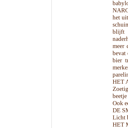
babyl
NARCI
het ui
schui
blijf
naderh
meer 
bevat 
bier 
merke
pareli
HET 
Zoeti
beetje
Ook ee
DE S
Licht 
HET 