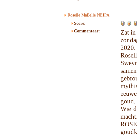
Roselle MaBelle NEIPA
Score:
Commentaar:
Zat in
zonda
2020.
Rosel
Sweynb
samen
gebro
mythi
eeuwen
goud, 
Wie de
macht
ROSE
goud