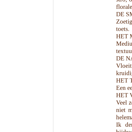
floral
DE S
Zoeti
toets.
HET 
Medium
textuu
DE N
Vloeit
kruidi
HET 
Een ee
HET 
Veel z
niet 
helema
Ik de