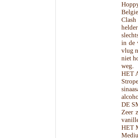
Hoppy
Belgi
Clash
helder
slecht
in de 
vlug n
niet h
weg.
HET 
Strop
sina
alcoho
DE S
Zeer z
vanill
HET 
Mediu