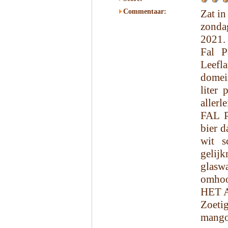
Commentaar:
Zat in
zonda
2021.
Fal P
Leefl
domei
liter
allerl
FAL P
bier d
wit s
gelijk
glaswa
omhoo
HET 
Zoeti
mango,