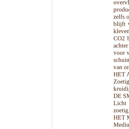
overv
produ
zelfs 
blijft
kleve
CO2 be
achter
voor w
schuim
van o
HET 
Zoeti
kruidi
DE S
Licht
zoetig
HET 
Medium