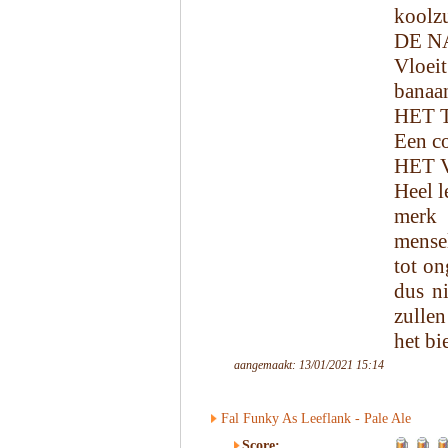
koolzu
DE N
Vloei
banaan
HET 
Een co
HET 
Heel l
merk 
mense
tot on
dus ni
zullen
het bi
aangemaakt: 13/01/2021 15:14
Fal Funky As Leeflank - Pale Ale
Score: