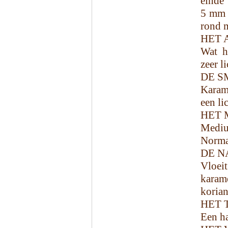
einde 
5 mm o
rond m
HET 
Wat h
zeer l
DE S
Karame
een li
HET 
Mediu
Norma
DE N
Vloei
karam
korian
HET 
Een ha