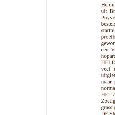
Heldi
uit B
Puyvel
beste
start
proef
gewor
een Vl
hopar
HELDI
veel 
uitgie
maar 
normal
HET 
Zoet
grassi
DE S