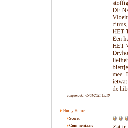
stoffi
DE N
Vloeit
citrus
HET 
Een ha
HET 
Dryhop
liefhe
biertj
mee. H
ietwat
de hi
aangemaakt: 05/01/2021 15:19
Horny Hornet
Score:
Commentaar:
Zat in