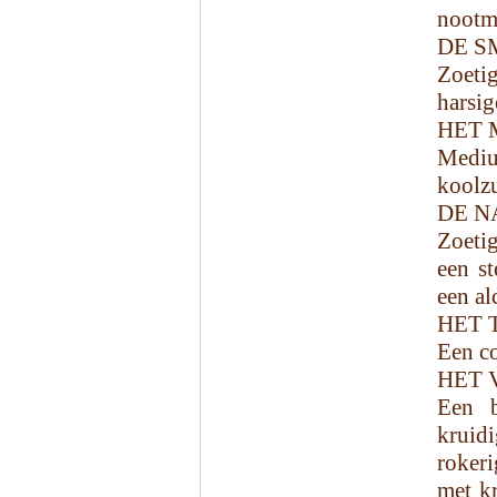
nootmu
DE S
Zoeti
harsig
HET 
Mediu
koolzu
DE N
Zoetig
een st
een al
HET 
Een co
HET 
Een b
kruidi
rokeri
met kr