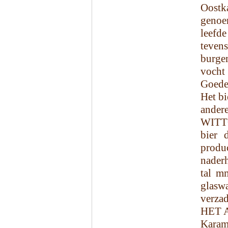
Oostk
genoe
leefd
teven
burgem
vocht
Goede
Het bi
andere
WITTO
bier 
produ
naderh
tal m
glasw
verzad
HET 
Karam