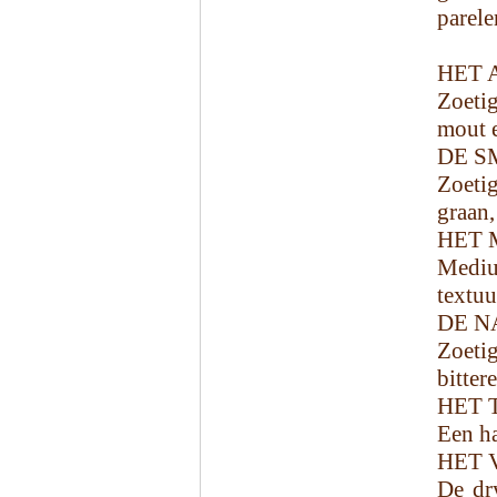
parele
HET 
Zoeti
mout e
DE S
Zoetig
graan,
HET 
Mediu
textuu
DE N
Zoetig
bittere
HET 
Een ha
HET 
De dry