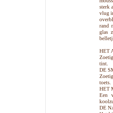
moussi
sterk 
vlug i
overb
rand 
glas 
bellet
HET 
Zoetig
tint.
DE S
Zoetig
toets.
HET 
Een v
koolzu
DE N