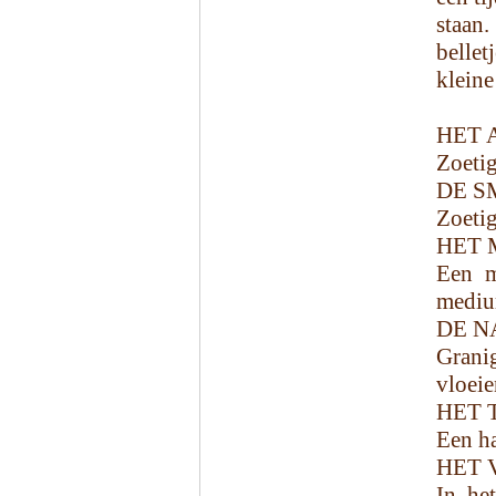
staan.
belle
kleine
HET 
Zoetig
DE S
Zoetig
HET 
Een m
mediu
DE N
Grani
vloeie
HET 
Een ha
HET 
In het