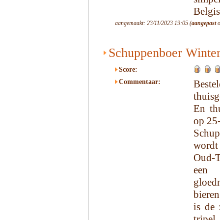
Belgis
aangemaakt: 23/11/2023 19:05 (
aangepast
o
Schuppenboer Winte
Score:
Commentaar:
Beste
thuisg
En th
op 25
Schup
wordt
Oud-T
een 
gloed
bieren
is de
tripel.