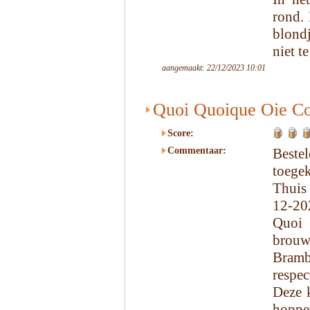
rond.
blondj
niet t
aangemaakt: 22/12/2023 10:01
Quoi Quoique Oie C
Score:
Commentaar:
Beste
toege
Thuis
12-20
Quoi 
brou
Bramb
respec
Deze k
hoppe