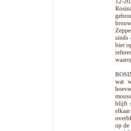
12-20
Rosi
gebro
brou
Zeppe
sinds
bier o
refer
waaro
ROSI
wat w
hoeve
mouss
blijft
elkaa
overbl
op de 