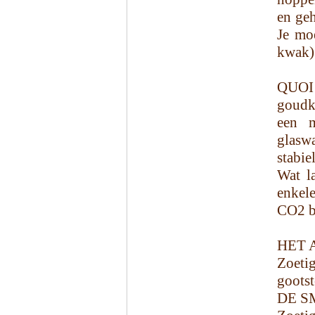
en geh
Je mo
kwak)
QUOI
goudkl
een m
glasw
stabiel
Wat l
enkele
CO2 be
HET 
Zoeti
gootst
DE S