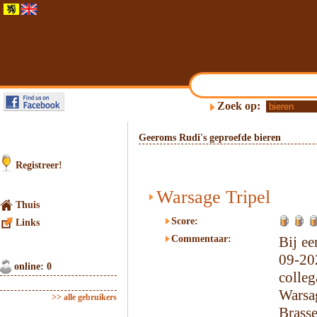
Zoek op:
Geeroms Rudi's geproefde bieren
Registreer!
Warsage Tripel
Thuis
Score:
Links
Commentaar:
Bij ee
09-20
online: 0
colleg
Wars
>> alle gebruikers
Brasse