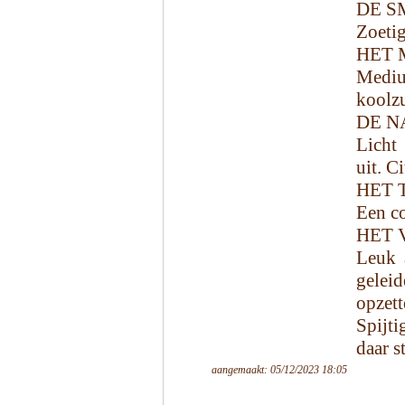
DE S
Zoetig
HET 
Mediu
koolzu
DE N
Licht 
uit. C
HET 
Een co
HET 
Leuk 
gelei
opzet
Spijt
daar s
aangemaakt: 05/12/2023 18:05