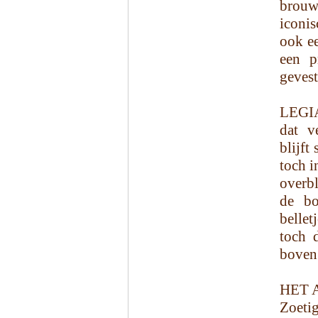
brouw
iconi
ook ee
een p
gevest
LEGIA
dat v
blijft
toch i
overbl
de bo
belle
toch 
boven
HET 
Zoetig