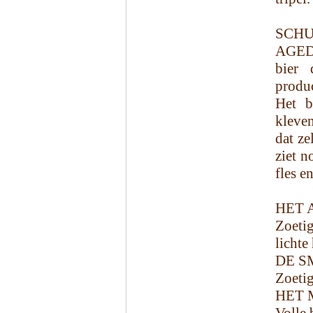
SCH
AGED 
bier 
produc
Het b
kleven
dat ze
ziet n
fles e
HET 
Zoetig
lichte
DE S
Zoetig
HET 