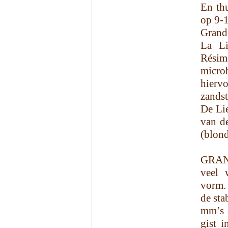
En th
op 9-
Grand
La Li
Rési
micro
hierv
zands
De Lie
van d
(blond
GRAND
veel 
vorm. 
de sta
mm’s o
gist 