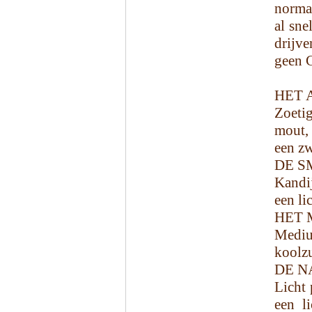
norma
al sne
drijve
geen C
HET 
Zoetig
mout,
een zw
DE S
Kandij
een li
HET 
Mediu
koolzu
DE N
Licht 
een l