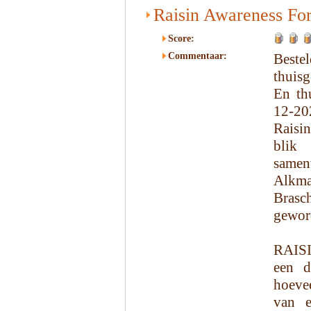
Raisin Awareness Fo
Score:
Commentaar:
Beste
thuisg
En th
12-20
Raisi
blik
samen
Alkma
Brasc
gewor
RAIS
een d
hoeve
van e