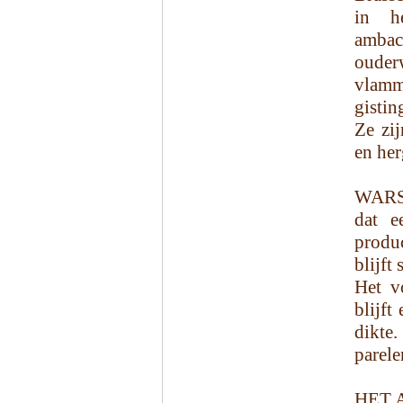
in h
ambac
oude
vlamm
gistin
Ze zij
en her
WARSA
dat e
produ
blijft
Het vo
blijft
dikte
parele
HET 