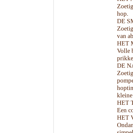
Zoetig
hop.
DE S
Zoetig
van a
HET 
Volle 
prikke
DE N
Zoeti
pompe
hopti
kleine
HET 
Een co
HET 
Ondan
simpe