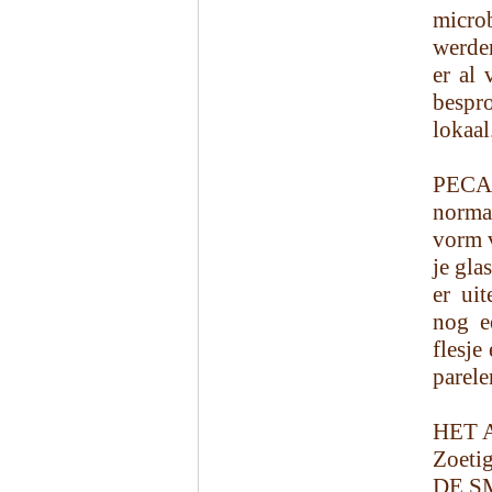
micro
werden
er al
bespr
lokaal
PECAN
norma
vorm v
je gla
er uit
nog e
flesje
parele
HET 
Zoetig
DE S