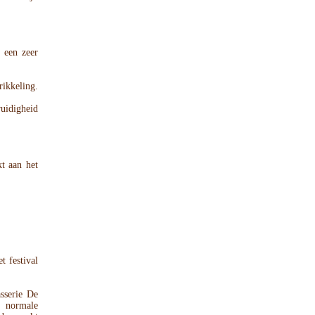
n een zeer
rikkeling.
ruidigheid
kt aan het
t festival
serie De
n normale