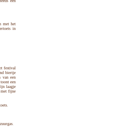
steeds een
n met het
rtoets in
t festival
nd biertje
m van een
 toont een
ijn laagje
met fijne
toets.
lzuurgas.