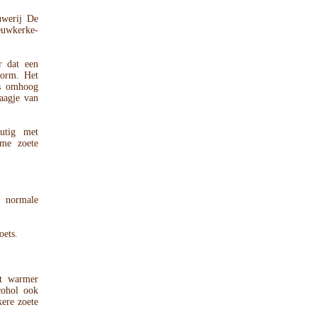
uwerij De
uwkerke-
r dat een
vorm. Het
jes omhoog
aagje van
outig met
rme zoete
n normale
oets.
at warmer
cohol ook
kere zoete