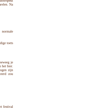
doorspekt
arelen. Na
 normale
dige toets
 beweeg je
n het bier.
mogen zijn
ceerd zou
t festival