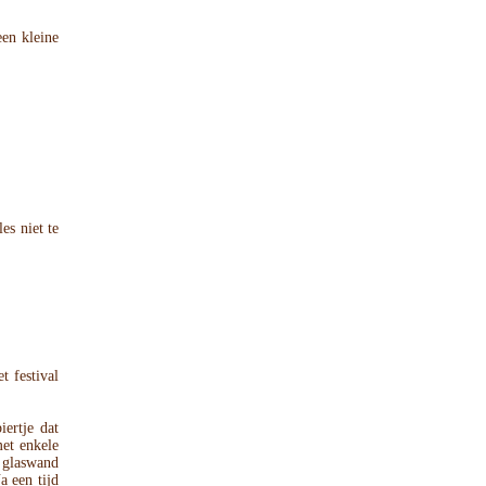
en kleine
es niet te
t festival
rtje dat
met enkele
 glaswand
a een tijd