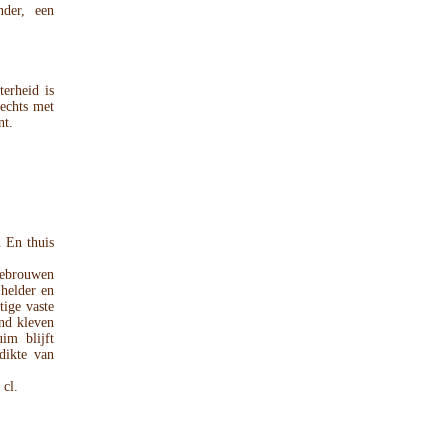
nder, een
terheid is
lechts met
nt.
 En thuis
gebrouwen
 helder en
tige vaste
and kleven
im blijft
dikte van
 cl.