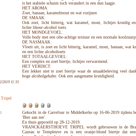
is het stabiele schuim toch verandert in een dun laagje.
HET AROMA:
Zoet, banaan, karamelmout en wat rozijnen
DE SMAAK:
Ook zoet, licht bitterig, wat karamel, mout, lichtjes kruidig e
lichte likeur-alcohol toets.
HET MONDGEVOEL:
Volle body met een olie-achtige textuur en een normale koolzuurp
DE NASMAAK:
Vloeit uit, is zoet en licht bitterig, karamel, mout, banaan, wat k
en een lichte alcoholtoets
HET TOTAALGEVOEL:
Een complex en zoet biertje, lichtjes verwarmend.
HET VERDICT:
Een lekker niet te zoet biertje waar de smaakbeleving veel dan
hoge alcoholgehalte. Ook een aangename kruidigheid.
2/2019 11:33
 Tripel
:
Gekocht in de Carrefour te Middelkerke op 16-06-2019 tijdens he
'Bier aan zee'.
En thuis geproefd op 28-12-2019.
VRANCKAERSTHOEVE TRIPEL wordt gebrouwen in de Bras
Cazeau te Templeuve en is een oranje-blond biertje dat ee