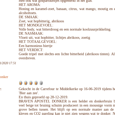
Heb ook wat gistpartikeltjes opgemerkt in het glas.
HET AROMA:
Honing en karamel-zoet, banaan, citrus, wat mango, moutig en e
alcoholtoets.
DE SMAAK:
Zoet, wat hopbitterig, abrikoos
HET MONDGEVOEL:
Volle body, wat bitterdroog en een normale koolzuurprikkeling.
DE NASMAAK:
Vloeit uit, wat hopbitter, lichtjes abrikoos, zoetig
HET TOTAALGEVOEL:
Een harmonieus biertje
HET VERDICT:
Goede tripel met slechts een lichte bitterheid (abrikoos tinten). All
overdreven.
1/2020 17:51
Donker
:
Gekocht in de Carrefour te Middelkerke op 16-06-2019 tijdens he
'Bier aan zee'.
En thuis geproefd op 28-12-2019.
BRAVEN APOSTEL DONKER is een helder en donkerbruin bie
veel beige tot bruinig schuim produceert in een moussige vorm 
grove bellen tussen. Het blijft op een normale manier aan de
kleven en CO2 pareling kan je niet zien wegens wat te donker. N