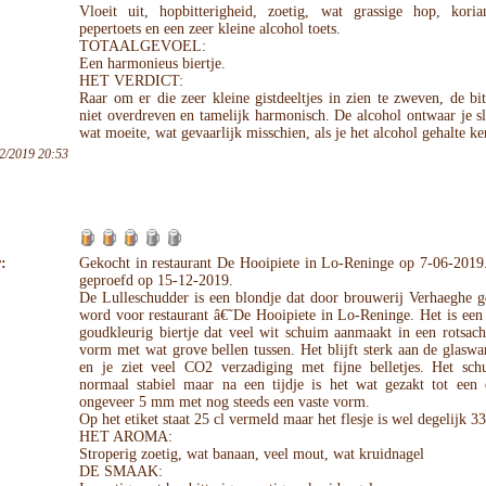
Vloeit uit, hopbitterigheid, zoetig, wat grassige hop, koria
pepertoets en een zeer kleine alcohol toets.
TOTAALGEVOEL:
Een harmonieus biertje.
HET VERDICT:
Raar om er die zeer kleine gistdeeltjes in zien te zweven, de bit
niet overdreven en tamelijk harmonisch. De alcohol ontwaar je s
wat moeite, wat gevaarlijk misschien, als je het alcohol gehalte ke
2/2019 20:53
:
Gekocht in restaurant De Hooipiete in Lo-Reninge op 7-06-2019.
geproefd op 15-12-2019.
De Lulleschudder is een blondje dat door brouwerij Verhaeghe 
word voor restaurant â€˜De Hooipiete in Lo-Reninge. Het is een
goudkleurig biertje dat veel wit schuim aanmaakt in een rotsach
vorm met wat grove bellen tussen. Het blijft sterk aan de glasw
en je ziet veel CO2 verzadiging met fijne belletjes. Het schu
normaal stabiel maar na een tijdje is het wat gezakt tot een 
ongeveer 5 mm met nog steeds een vaste vorm.
Op het etiket staat 25 cl vermeld maar het flesje is wel degelijk 33
HET AROMA:
Stroperig zoetig, wat banaan, veel mout, wat kruidnagel
DE SMAAK: