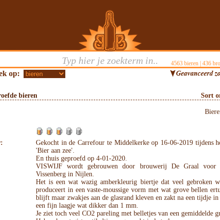
4563
bieren |
436
bro
ek op:
oefde bieren
Sort 
Bier
:
Gekocht in de Carrefour te Middelkerke op 16-06-2019 tijdens he
'Bier aan zee'.
En thuis geproefd op 4-01-2020.
VISWIJF wordt gebrouwen door brouwerij De Graal voor b
Vissenberg in Nijlen.
Het is een wat wazig amberkleurig biertje dat veel gebroken w
produceert in een vaste-moussige vorm met wat grove bellen ert
blijft maar zwakjes aan de glasrand kleven en zakt na een tijdje in 
een fijn laagje wat dikker dan 1 mm.
Je ziet toch veel CO2 pareling met belletjes van een gemiddelde gr