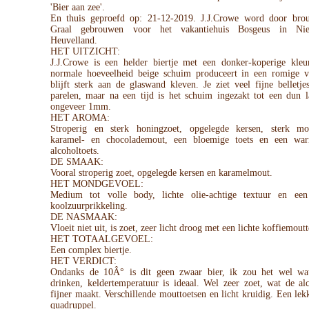
'Bier aan zee'.
En thuis geproefd op: 21-12-2019. J.J.Crowe word door bro
Graal gebrouwen voor het vakantiehuis Bosgeus in Nie
Heuvelland.
HET UITZICHT:
J.J.Crowe is een helder biertje met een donker-koperige kleu
normale hoeveelheid beige schuim produceert in een romige 
blijft sterk aan de glaswand kleven. Je ziet veel fijne bellet
parelen, maar na een tijd is het schuim ingezakt tot een dun l
ongeveer 1mm.
HET AROMA:
Stroperig en sterk honingzoet, opgelegde kersen, sterk m
karamel- en chocolademout, een bloemige toets en een wa
alcoholtoets.
DE SMAAK:
Vooral stroperig zoet, opgelegde kersen en karamelmout.
HET MONDGEVOEL:
Medium tot volle body, lichte olie-achtige textuur en ee
koolzuurprikkeling.
DE NASMAAK:
Vloeit niet uit, is zoet, zeer licht droog met een lichte koffiemoutt
HET TOTAALGEVOEL:
Een complex biertje.
HET VERDICT:
Ondanks de 10Â° is dit geen zwaar bier, ik zou het wel w
drinken, keldertemperatuur is ideaal. Wel zeer zoet, wat de al
fijner maakt. Verschillende mouttoetsen en licht kruidig. Een lek
quadruppel.