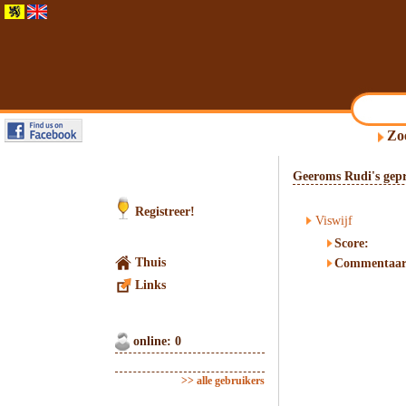
Zo
Geeroms Rudi's gepr
Registreer!
Viswijf
Score:
Thuis
Commentaar
Links
online: 0
>> alle gebruikers