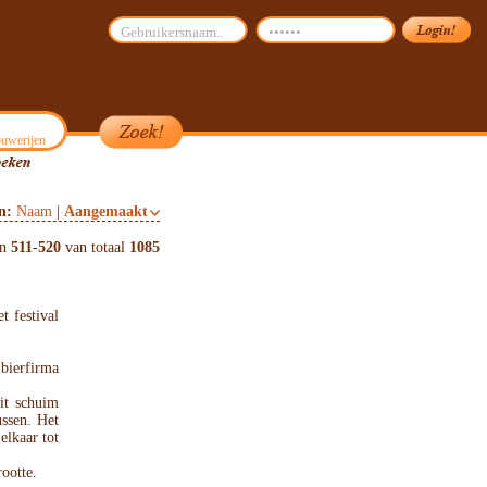
uwerijen
on:
Naam
|
Aangemaakt
en
511
-
520
van totaal
1085
t festival
ierfirma
it schuim
ussen. Het
elkaar tot
ootte.