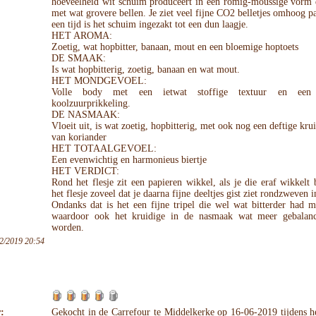
hoeveelheid wit schuim produceert in een romig-moussige vorm 
met wat grovere bellen. Je ziet veel fijne CO2 belletjes omhoog p
een tijd is het schuim ingezakt tot een dun laagje.
HET AROMA:
Zoetig, wat hopbitter, banaan, mout en een bloemige hoptoets
DE SMAAK:
Is wat hopbitterig, zoetig, banaan en wat mout.
HET MONDGEVOEL:
Volle body met een ietwat stoffige textuur en een
koolzuurprikkeling.
DE NASMAAK:
Vloeit uit, is wat zoetig, hopbitterig, met ook nog een deftige krui
van koriander
HET TOTAALGEVOEL:
Een evenwichtig en harmonieus biertje
HET VERDICT:
Rond het flesje zit een papieren wikkel, als je die eraf wikkelt
het flesje zoveel dat je daarna fijne deeltjes gist ziet rondzweven i
Ondanks dat is het een fijne tripel die wel wat bitterder had 
waardoor ook het kruidige in de nasmaak wat meer gebalan
worden.
2/2019 20:54
:
Gekocht in de Carrefour te Middelkerke op 16-06-2019 tijdens he