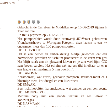
2/2019 12:33
:
Gekocht in de Carrefour te Middelkerke op 16-06-2019 tijdens he
'Bier aan zee'.
En thuis geproefd op 21-12-2019.
Het pompoenbier wordt door brouwerij â€˜tVerzet gebrouwe
Vranckaertshoeve te Wortegem-Petegem, deze laatste is een k
ondermeer meer dan 150 pompoensoorten.
HET UITZICHT:
Het is een helder en amber-kleurig biertje geworden dat ee
hoeveelheid gebroken wit schuim produceert in de vorm van grov
Het blijft sterk aan de glaswand kleven en je ziet veel fijne CO2
naar boven parelen. Het schuim zakt na een tijd in elkaar tot er n
een laagje van maximum 5 mm overblijft.
HET AROMA:
Karamelzoet, wat citrus, gekookte pompoen, karamel-mout en 
bloemige toets, kruidnagel en een likeurtoets.
DE SMAAK:
Zeer licht hopbitter, karamelzoetig, wat gember en een pompoento
HET MONDGEVOEL:
Medium body met een gladde textuur en een ietwat pr
koolzuurgas.
DE NASMAAK: