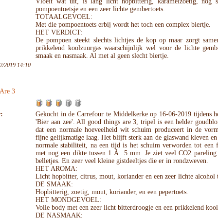
Vloeit wat uit, is lang licht hopbitterig, karamelzoetig, nog 
pompoentoetsje en een zeer lichte gembertoets.
TOTAALGEVOEL:
Met die pompoentoets erbij wordt het toch een complex biertje.
HET VERDICT:
De pompoen steekt slechts lichtjes de kop op maar zorgt same
prikkelend koolzuurgas waarschijnlijk wel voor de lichte gembe
smaak en nasmaak. Al met al geen slecht biertje.
2/2019 14:10
Are 3
:
Gekocht in de Carrefour te Middelkerke op 16-06-2019 tijdens he
'Bier aan zee'. All good things are 3, tripel is een helder goudblo
dat een normale hoeveelheid wit schuim produceert in de vor
fijne gelijkmatige laag. Het blijft sterk aan de glaswand kleven en
normale stabiliteit, na een tijd is het schuim verworden tot een f
met nog een dikte tussen 1 Ã 5 mm. Je ziet veel CO2 pareling 
belletjes. En zeer veel kleine gistdeeltjes die er in rondzweven.
HET AROMA:
Licht hopbitter, citrus, mout, koriander en een zeer lichte alcohol 
DE SMAAK:
Hopbitterig, zoetig, mout, koriander, en een pepertoets.
HET MONDGEVOEL:
Volle body met een zeer licht bitterdroogje en een prikkelend koo
DE NASMAAK: