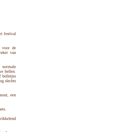
t festival
n voor de
weker van
n normale
e bellen.
 belletjes
og slechts
mout, een
ets.
ikkelend