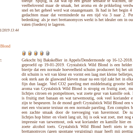
toetsje. Spijtig, ik zat wat op een geuze sensatie te wachten, de
veelbelovend maar de smaak, het aroma en de prikkeling verdw
snel en het geheel werd wat onaangenaam. Ik had in het begin 4
gedachten maar dat verminderde na een tijd via 3 naar 2. Per
bedenking: als je met brettanomyces werkt is het idealer om in o
vaten (foeders) te lageren.
1/2019 13:44
 Blond
:
Gekocht bij BakskeBier in Appels/Dendermonde op 16-12-2018.
geproefd op 19-01-2019. Crystalstick Wild Blond is een helder
biertje dat een normale hoeveelheid schuim produceert bij het ui
dit schuim is wit van kleur en vormt een laag met kleine belletjes, 
ook sterk aan de glaswand kleven maar na een tijd zakt het in elka
fijn dun laagje. Veel CO2 pareling met middelmatig grootte bell
aroma van Crystalstick Wild Blond is stropig en fruitig zoet, m
lichtjes citroen en pompelmoes, wat zoete geur van kamille ook
is fruitig met banaan en wat tarwemoutig, ook veel koriander e
zijn te bespeuren. In de mond geeft Crystalstick Wild Blond een 
met een viscueze textuur en een normale pareling. Een complex b
een zachte smaak door de toevoeging van havermout. De n
lichtjes hop bitter en vloeit lang uit, hij is ook wat zoet, met nog 
impressie van tarwemout, ook wat koriander en kamille hier en 
zoete alcohol toets. Crystalstick Wild Blond heeft niets te 
brettanomyces (geen spontane vergisting) maar heeft mij pretti