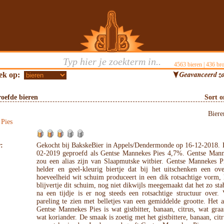
4563
bieren |
436
bro
ek op:
oefde bieren
Sort 
Bier
Pies
:
Gekocht bij BakskeBier in Appels/Dendermonde op 16-12-2018. 
02-2019 geproefd als Gentse Mannekes Pies 4,7%. Gentse Mann
zou een alias zijn van Slaapmutske witbier. Gentse Mannekes Pi
helder en geel-kleurig biertje dat bij het uitschenken een ove
hoeveelheid wit schuim produceert in een dik rotsachtige vorm, 
blijvertje dit schuim, nog niet dikwijls meegemaakt dat het zo stabi
na een tijdje is er nog steeds een rotsachtige structuur over.
pareling te zien met belletjes van een gemiddelde grootte. Het
Gentse Mannekes Pies is wat gistbitter, banaan, citrus, wat gr
wat koriander. De smaak is zoetig met het gistbittere, banaan, citr