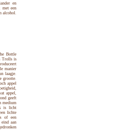
iander en
k met een
n alcohol.
he Bottle
 Trolls is
produceert
ale manier
un laagje.
 grootte.
toch appel
etigheid,
at appel,
ond geeft
en medium
 is licht
een lichte
ts of een
 eind aan
 gedronken