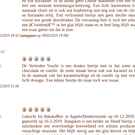
en wat koriander. In de mond geeft Gentse Mannekes Pies een vo
met een normale koolzuurgas-beleving. Een licht harmonieus bi
nasmaak vloeit uit is ook wat hopbitterig met nog wat van de citr
en koriander erbij. Een verfrissend biertje met geen slechte sma
vooral een goede doordrinker. De verrassing hier is toch het sch
een â€˜torekenâ€™ in het glas blijft staan en er heel lang blijft sta
een waar genot om dat te zien.
2/2019 18:02 (
aangepast
op 28/03/2019 19:00)
cht
:
De Verboden Vrucht is een donker biertje met in het zoete 
chocolade en vanille. de zoete smaak bevat ook wat karamel en 
In de nasmaak valt het karamelachtige en de vanille op met eve
licht droogje. Een lekker biertje dit maar toch wat zwaar.
2/2019 15:06
:
Gekocht bij BakskeBier in Appels/Dendermonde op 16-12-2018.
geproefd op 16-2-2019. Rangsken is een helder en blond biertje d
uitschenken een overvloedige hoeveelheid wit schuim producee
rotsachtige structuur. Het blijft stevig aan het glas kleven en blijf