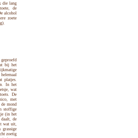
 die lang
zoete, de
De alcohol
ere zoete
g).
 geproefd
t bij het
ijkmatige
t helemaal
 platjes.
n. In het
etsje, wat
toets. De
mico, met
n de mond
n stoffige
je (in het
 daalt, de
t wat uit,
 grassige
cht zoetig