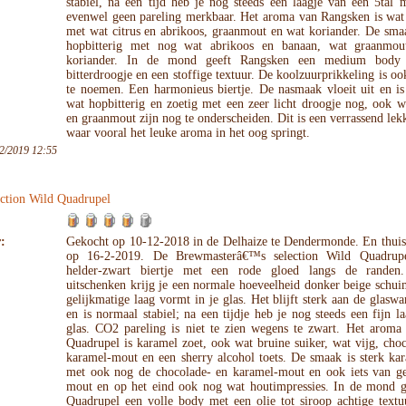
stabiel, na een tijd heb je nog steeds een laagje van een 5tal
evenwel geen pareling merkbaar. Het aroma van Rangsken is wat 
met wat citrus en abrikoos, graanmout en wat koriander. De smaa
hopbitterig met nog wat abrikoos en banaan, wat graanmo
koriander. In de mond geeft Rangsken een medium body
bitterdroogje en een stoffige textuur. De koolzuurprikkeling is o
te noemen. Een harmonieus biertje. De nasmaak vloeit uit en is
wat hopbitterig en zoetig met een zeer licht droogje nog, ook 
en graanmout zijn nog te onderscheiden. Dit is een verrassend lekk
waar vooral het leuke aroma in het oog springt.
2/2019 12:55
ection Wild Quadrupel
:
Gekocht op 10-12-2018 in de Delhaize te Dendermonde. En thuis
op 16-2-2019. De Brewmasterâ€™s selection Wild Quadrupe
helder-zwart biertje met een rode gloed langs de randen
uitschenken krijg je een normale hoeveelheid donker beige schu
gelijkmatige laag vormt in je glas. Het blijft sterk aan de glasw
en is normaal stabiel; na een tijdje heb je nog steeds een fijn la
glas. CO2 pareling is niet te zien wegens te zwart. Het aroma
Quadrupel is karamel zoet, ook wat bruine suiker, wat vijg, cho
karamel-mout en een sherry alcohol toets. De smaak is sterk ka
met ook nog de chocolade- en karamel-mout en ook iets van ge
mout en op het eind ook nog wat houtimpressies. In de mond g
Quadrupel een volle body met een olie tot siroop achtige textu