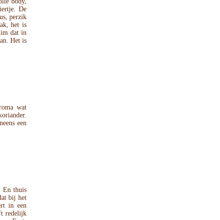
lle body,
ertje. De
us, perzik
ak, het is
uim dat in
an. Het is
aroma wat
koriander.
neens een
 En thuis
at bij het
rt in een
t redelijk