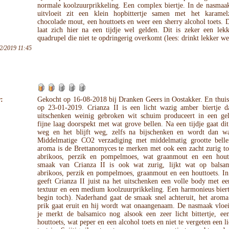
normale koolzuurprikkeling. Een complex biertje. In de nasmaak
uitvloeit zit een klein hopbittertje samen met het karamel
chocolade mout, een houttoets en weer een sherry alcohol toets. 
laat zich hier na een tijdje wel gelden. Dit is zeker een lekk
quadrupel die niet te opdringerig overkomt (lees: drinkt lekker we
2/2019 11:45
:
Gekocht op 16-08-2018 bij Dranken Geers in Oostakker. En thuis
op 23-01-2019. Crianza II is een licht wazig amber biertje da
uitschenken weinig gebroken wit schuim produceert in een gel
fijne laag doorspekt met wat grove bellen. Na een tijdje gaat di
weg en het blijft weg, zelfs na bijschenken en wordt dan wat
Middelmatige CO2 verzadiging met middelmatig grootte belle
aroma is de Brettanomyces te merken met ook een zacht zurig to
abrikoos, perzik en pompelmoes, wat graanmout en een hout
smaak van Crianza II is ook wat zurig, lijkt wat op balsa
abrikoos, perzik en pompelmoes, graanmout en een houttoets. I
geeft Crianza II juist na het uitschenken een volle body met ee
textuur en een medium koolzuurprikkeling. Een harmonieus biert
begin toch). Naderhand gaat de smaak snel achteruit, het aroma
prik gaat eruit en hij wordt wat onaangenaam. De nasmaak vloei
je merkt de balsamico nog alsook een zeer licht bittertje, een
houttoets, wat peper en een alcohol toets en niet te vergeten een li