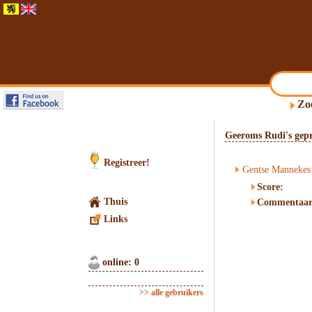
Zo
Geeroms Rudi's gepr
Registreer!
Gentse Mannekes 
Score:
Thuis
Commentaar
Links
online: 0
>> alle gebruikers