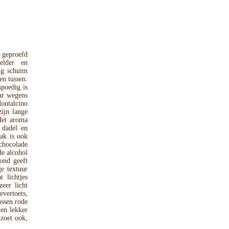
 geproefd
elder en
nig schuim
en tussen.
spoedig is
aar wegens
Montalcino
zijn lange
Het aroma
 dadel en
ak is ook
 chocolade
de alcohol
ond geeft
e textuur
 lichtjes
eer licht
vertoets,
ussen rode
Een lekker
 zoet ook,