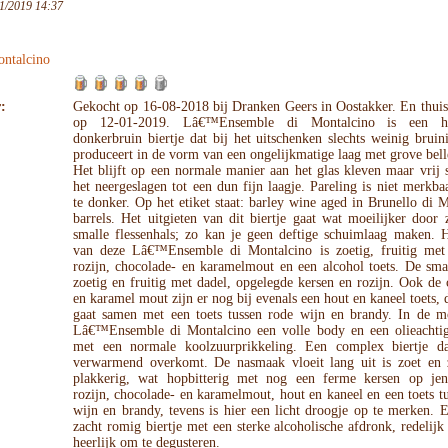
1/2019 14:37
ntalcino
:
Gekocht op 16-08-2018 bij Dranken Geers in Oostakker. En thuis
op 12-01-2019. Lâ€™Ensemble di Montalcino is een h
donkerbruin biertje dat bij het uitschenken slechts weinig brui
produceert in de vorm van een ongelijkmatige laag met grove bell
Het blijft op een normale manier aan het glas kleven maar vrij 
het neergeslagen tot een dun fijn laagje. Pareling is niet merkb
te donker. Op het etiket staat: barley wine aged in Brunello di 
barrels. Het uitgieten van dit biertje gaat wat moeilijker door 
smalle flessenhals; zo kan je geen deftige schuimlaag maken. 
van deze Lâ€™Ensemble di Montalcino is zoetig, fruitig met
rozijn, chocolade- en karamelmout en een alcohol toets. De sma
zoetig en fruitig met dadel, opgelegde kersen en rozijn. Ook de
en karamel mout zijn er nog bij evenals een hout en kaneel toets, 
gaat samen met een toets tussen rode wijn en brandy. In de m
Lâ€™Ensemble di Montalcino een volle body en een olieachtig
met een normale koolzuurprikkeling. Een complex biertje dat
verwarmend overkomt. De nasmaak vloeit lang uit is zoet en z
plakkerig, wat hopbitterig met nog een ferme kersen op jene
rozijn, chocolade- en karamelmout, hout en kaneel en een toets t
wijn en brandy, tevens is hier een licht droogje op te merken. 
zacht romig biertje met een sterke alcoholische afdronk, redelijk
heerlijk om te degusteren.