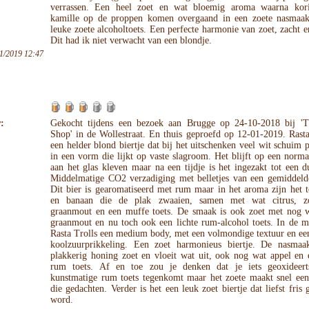
verrassen. Een heel zoet en wat bloemig aroma waarna kor
kamille op de proppen komen overgaand in een zoete nasmaa
leuke zoete alcoholtoets. Een perfecte harmonie van zoet, zacht e
Dit had ik niet verwacht van een blondje.
1/2019 12:47
:
Gekocht tijdens een bezoek aan Brugge op 24-10-2018 bij 'T
Shop' in de Wollestraat. En thuis geproefd op 12-01-2019. Rasta
een helder blond biertje dat bij het uitschenken veel wit schuim 
in een vorm die lijkt op vaste slagroom. Het blijft op een norm
aan het glas kleven maar na een tijdje is het ingezakt tot een d
Middelmatige CO2 verzadiging met belletjes van een gemiddelde
Dit bier is gearomatiseerd met rum maar in het aroma zijn het 
en banaan die de plak zwaaien, samen met wat citrus, zo
graanmout en een muffe toets. De smaak is ook zoet met nog w
graanmout en nu toch ook een lichte rum-alcohol toets. In de m
Rasta Trolls een medium body, met een volmondige textuur en e
koolzuurprikkeling. Een zoet harmonieus biertje. De nasmaak
plakkerig honing zoet en vloeit wat uit, ook nog wat appel en 
rum toets. Af en toe zou je denken dat je iets geoxideer
kunstmatige rum toets tegenkomt maar het zoete maakt snel een
die gedachten. Verder is het een leuk zoet biertje dat liefst fris
word.