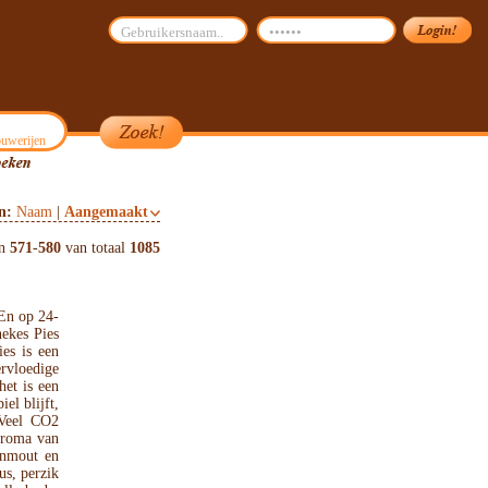
uwerijen
on:
Naam
|
Aangemaakt
en
571
-
580
van totaal
1085
En op 24-
ekes Pies
es is een
rvloedige
het is een
el blijft,
 Veel CO2
 aroma van
aanmout en
us, perzik