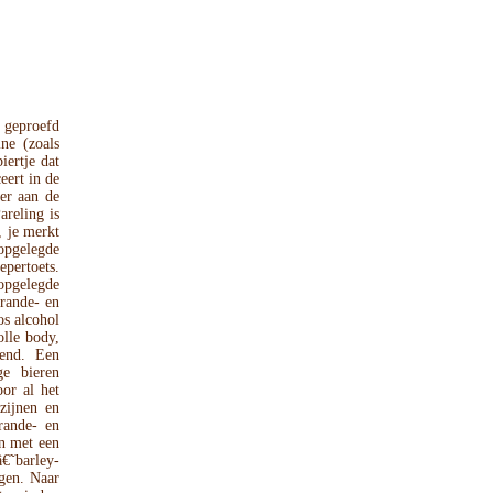
 geproefd
ne (zoals
iertje dat
eert in de
er aan de
areling is
, je merkt
 opgelegde
epertoets.
opgelegde
brande- en
os alcohol
lle body,
lend. Een
ge bieren
or al het
zijnen en
rande- en
n met een
€˜barley-
gen. Naar