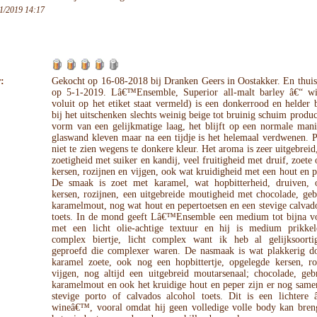
1/2019 14:17
:
Gekocht op 16-08-2018 bij Dranken Geers in Oostakker. En thuis
op 5-1-2019. Lâ€™Ensemble, Superior all-malt barley â€“ wi
voluit op het etiket staat vermeld) is een donkerrood en helder b
bij het uitschenken slechts weinig beige tot bruinig schuim produc
vorm van een gelijkmatige laag, het blijft op een normale mani
glaswand kleven maar na een tijdje is het helemaal verdwenen. P
niet te zien wegens te donkere kleur. Het aroma is zeer uitgebreid
zoetigheid met suiker en kandij, veel fruitigheid met druif, zoete
kersen, rozijnen en vijgen, ook wat kruidigheid met een hout en p
De smaak is zoet met karamel, wat hopbitterheid, druiven, 
kersen, rozijnen, een uitgebreide moutigheid met chocolade, ge
karamelmout, nog wat hout en pepertoetsen en een stevige calvad
toets. In de mond geeft Lâ€™Ensemble een medium tot bijna vo
met een licht olie-achtige textuur en hij is medium prikke
complex biertje, licht complex want ik heb al gelijksoorti
geproefd die complexer waren. De nasmaak is wat plakkerig do
karamel zoete, ook nog een hopbittertje, opgelegde kersen, ro
vijgen, nog altijd een uitgebreid moutarsenaal; chocolade, geb
karamelmout en ook het kruidige hout en peper zijn er nog same
stevige porto of calvados alcohol toets. Dit is een lichtere â
wineâ€™, vooral omdat hij geen volledige volle body kan bren