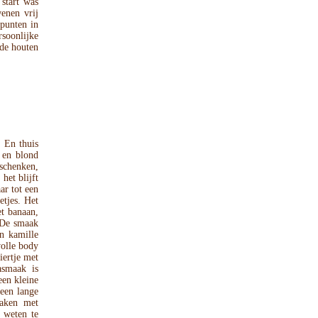
 start was
enen vrij
 punten in
soonlijke
ude houten
 En thuis
 en blond
tschenken,
het blijft
ar tot een
etjes. Het
et banaan,
. De smaak
n kamille
volle body
iertje met
asmaak is
een kleine
een lange
maken met
g weten te