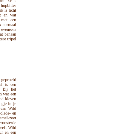
 mm. Er is
hopbitter
k is licht
ut en wat
 met een
ok normaal
 eveneens
wat banaan
ere tripel
 geproefd
l is een
. Bij het
im wat een
and kleven
agje in je
 van Wild
colade- en
ramel-zoet
roosterde
eeft Wild
ur en een