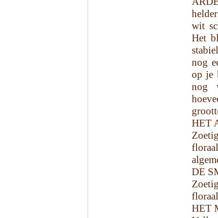
ARDE
helder
wit s
Het bl
stabie
nog e
op je 
nog w
hoeve
groott
HET 
Zoeti
flora
algem
DE S
Zoeti
floraa
HET 