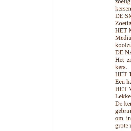
zoet
kerse
DE S
Zoetig
HET 
Mediu
koolzu
DE N
Het zo
kers.
HET 
Een ha
HET 
Lekker
De ker
gebrui
om in
grote 