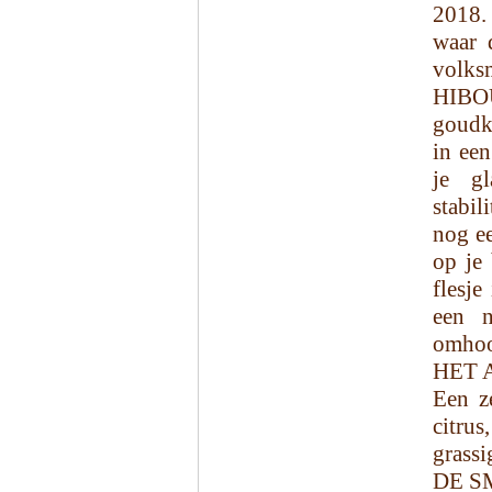
2018.
waar 
volks
HIBO
goudk
in een
je g
stabil
nog ee
op je
flesje
een n
omhoo
HET 
Een ze
citru
grassi
DE S