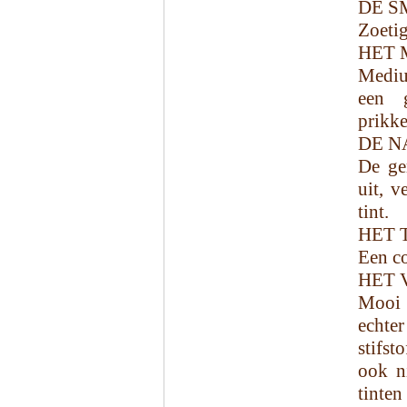
DE S
Zoetig
HET 
Medium
een g
prikke
DE N
De ge
uit, v
tint.
HET 
Een co
HET 
Mooi 
echte
stifs
ook n
tinten