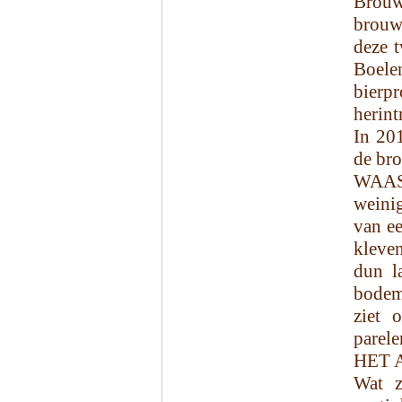
Brouw
brouw
deze 
Boel
bierp
herin
In 20
de bro
WAASE
weini
van ee
kleven
dun l
bodem 
ziet 
parele
HET 
Wat z