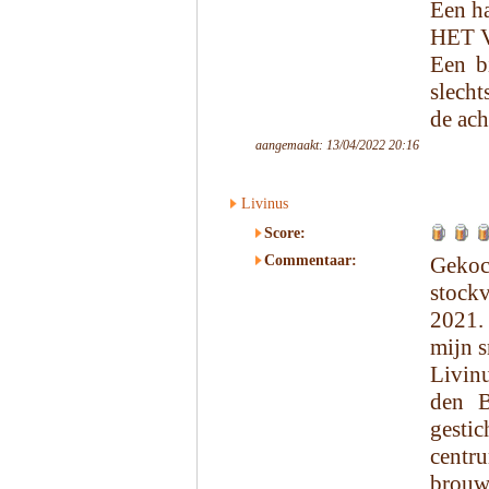
Een ha
HET 
Een b
slecht
de ach
aangemaakt: 13/04/2022 20:16
Livinus
Score:
Commentaar:
Geko
stock
2021.
mijn s
Livin
den B
gesti
centr
brouw