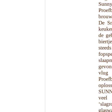
Sunn
Proef
brouw
De Sm
keuke
de ge
biert
steed
fopsp
slaap
gevond
vlug 
Proef
oploss
SUNNY
veel
‘slag
glaswa