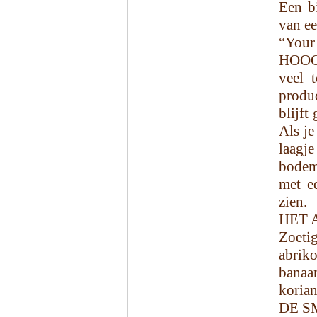
Een b
van e
“Your
HOOGH
veel 
produ
blijft
Als je
laagj
bodem 
met ee
zien.
HET 
Zoetig
abrik
banaa
korian
DE S