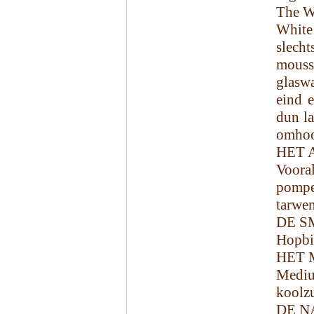
The W
White
slech
mouss
glasw
eind e
dun la
omhoo
HET 
Vooral
pomp
tarwem
DE S
Hopbit
HET 
Medi
koolz
DE N