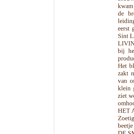
kwam 
de br
leidi
eerst
Sint L
LIVIN
bij h
produc
Het bl
zakt n
van o
klein 
ziet w
omhoo
HET 
Zoeti
beetje
DE S