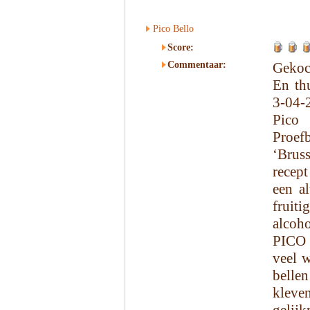
Pico Bello
Score:
Commentaar:
Gekoc
En th
3-04-
Pico 
Proef
‘Brus
recept
een al
fruit
alcoho
PICO 
veel w
belle
kleve