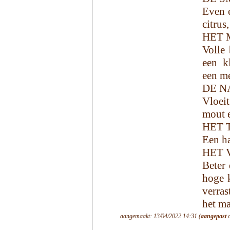
Even e
citrus
HET 
Volle
een k
een m
DE N
Vloeit
mout e
HET 
Een h
HET 
Beter
hoge k
verra
het ma
aangemaakt: 13/04/2022 14:31 (
aangepast
o