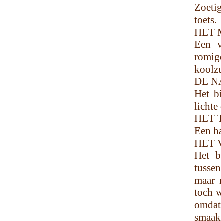
Zoetig
toets.
HET 
Een v
romi
koolz
DE N
Het bi
lichte
HET 
Een ha
HET 
Het b
tussen
maar n
toch w
omda
smaaks