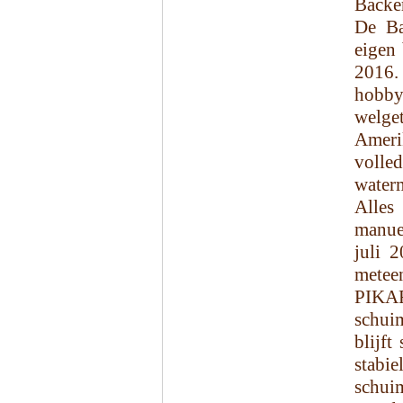
Backe
De Ba
eigen
2016.
hobby
welget
Amerik
volle
water
Alles
manuee
juli 
meteen
PIKAF
schui
blijft
stabie
schuim