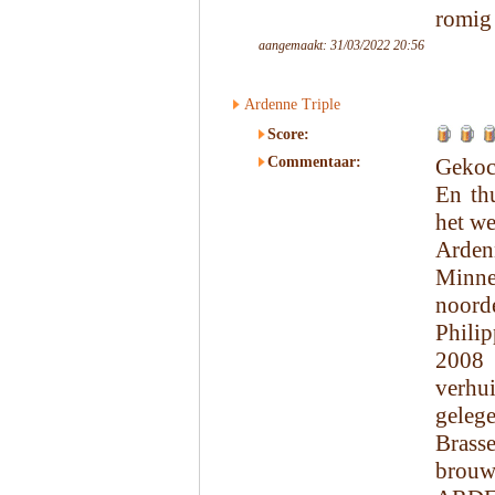
romig 
aangemaakt: 31/03/2022 20:56
Ardenne Triple
Score:
Commentaar:
Gekoc
En th
het we
Arden
Minne
noord
Phili
2008 
verhui
geleg
Brass
brouwe