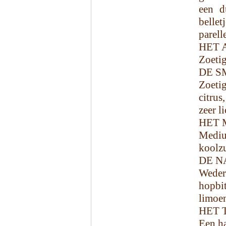
een d
belle
parell
HET 
Zoetig
DE S
Zoetig
citru
zeer li
HET 
Medi
koolz
DE N
Wedero
hopbi
limoen
HET 
Een ha