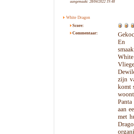
aangemaakt: 28/04/2022 19:48
White Dragon
Score:
Commentaar:
Gekoc
En t
smaak
Whit
Vlieg
Dewil
zijn 
komt 
woont
Panta 
aan e
met h
Drag
organi