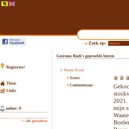
Zoek op:
Geeroms Rudi's geproefde bieren
Registreer!
Waase Kriek
Score:
Thuis
Commentaar:
Geko
Links
stock
2021.
mijn s
online: 0
Waase
>> alle gebruikers
Boele