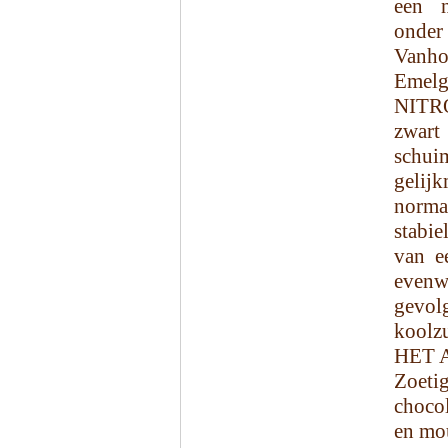
een n
ond
Vanh
Emelg
NITRO
zwart
schu
gelijk
norma
stabie
van e
evenw
gevol
koolzu
HET 
Zoetig
chocol
en mo