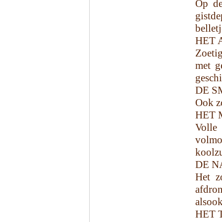
Op de
gistd
bellet
HET 
Zoetig
met g
geschi
DE S
Ook zo
HET 
Volle
volm
koolz
DE N
Het z
afdro
alsook
HET 