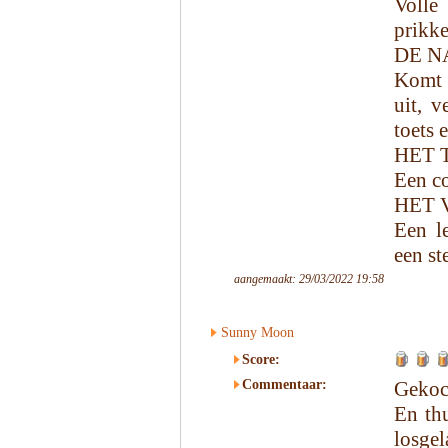
Volle
prikke
DE N
Komt l
uit, 
toets 
HET 
Een co
HET 
Een l
een st
aangemaakt: 29/03/2022 19:58
Sunny Moon
Score:
Commentaar:
Gekoc
En th
losgel