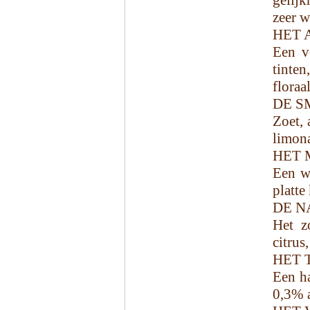
gelijk
zeer w
HET 
Een v
tinten
floraa
DE S
Zoet, 
limona
HET 
Een w
platte
DE N
Het zo
citrus
HET 
Een ha
0,3% 