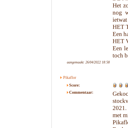
Het zo
nog w
ietwat
HET 
Een ha
HET 
Een le
toch b
aangemaakt: 26/04/2022 18:58
Pikaflor
Score:
Commentaar:
Geko
stock
2021.
met mi
Pikaf