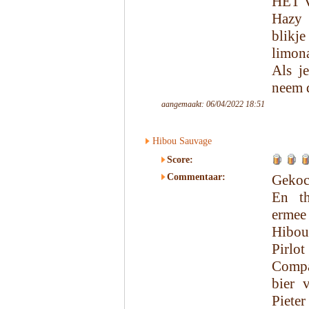
HET 
Hazy 
blikje
limona
Als j
neem d
aangemaakt: 06/04/2022 18:51
Hibou Sauvage
Score:
Commentaar:
Gekoc
En th
ermee
Hibou
Pirlo
Compa
bier 
Piete