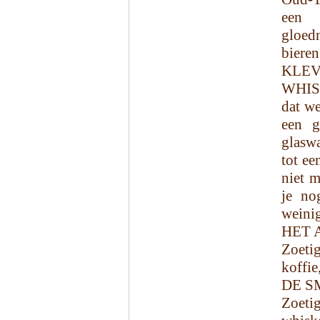
een 
gloed
bieren
KLEV
WHISK
dat w
een g
glaswa
tot ee
niet m
je no
weinig
HET 
Zoetig
koffie
DE S
Zoetig