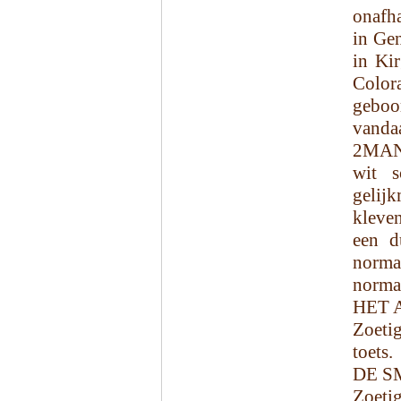
onafha
in Gen
in Kir
Color
geboo
vandaa
2MANY
wit 
gelijk
kleven
een d
norma
norma
HET 
Zoetig
toets.
DE S
Zoetig