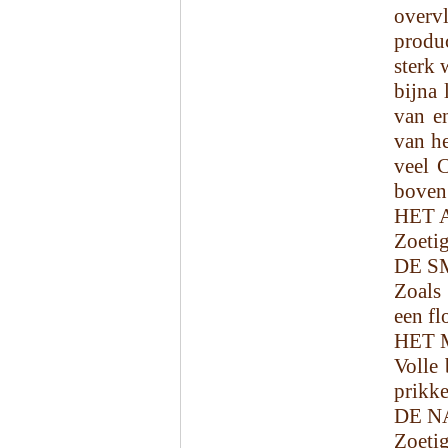
overv
produc
sterk 
bijna 
van e
van he
veel 
boven
HET 
Zoetig
DE S
Zoals
een fl
HET 
Volle 
prikke
DE N
Zoeti