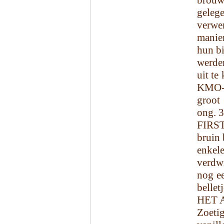
brouw
geleg
verwe
manie
hun bi
werde
uit te
KMO-z
groot
ong. 3
FIRS
bruin 
enkel
verdw
nog ee
belletj
HET 
Zoetig