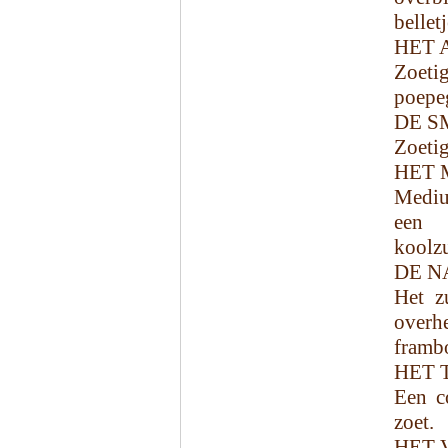
bellet
HET 
Zoeti
poepeg
DE S
Zoetig
HET 
Mediu
een 
koolzu
DE N
Het z
overh
framb
HET 
Een c
zoet.
HET 