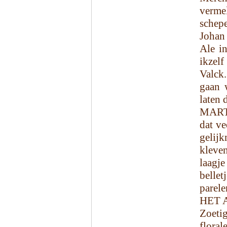
verme
schep
Johan
Ale in
ikzel
Valck.
gaan 
laten 
MARTI
dat v
gelijk
kleve
laagje
belle
parele
HET 
Zoetig
floral