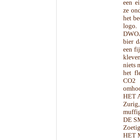
een e
ze on
het be
logo.
DWOA
bier d
een fi
kleven
niets 
het fl
CO2 b
omhoo
HET 
Zurig
muffi
DE S
Zoetig
HET 