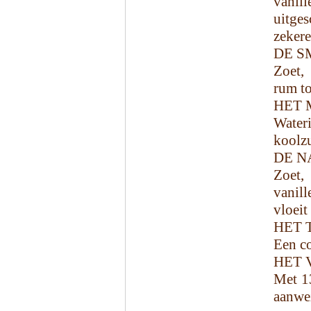
vani
uitge
zekere
DE S
Zoet, 
rum to
HET 
Water
koolzu
DE N
Zoet,
vanill
vloeit
HET 
Een co
HET 
Met 13
aanwe