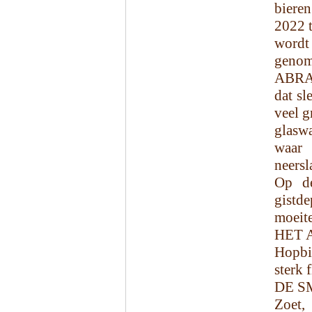
bieren
2022 t
wordt
genom
ABRAA
dat sl
veel g
glasw
waar 
neersl
Op de
gistde
moeite
HET 
Hopbit
sterk f
DE S
Zoet,