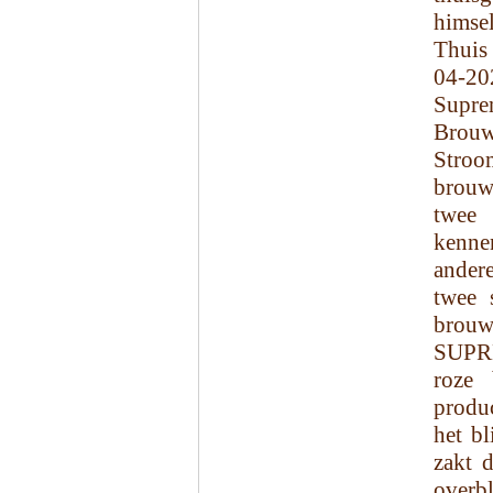
himsel
Thuis
04-20
Supre
Brouw
Stroo
brouw
twee 
kenne
andere
twee 
brouwe
SUPR
roze 
produc
het bl
zakt d
overb