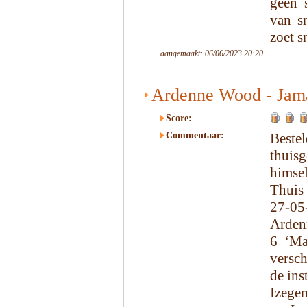
geen 
van s
zoet s
aangemaakt: 06/06/2023 20:20
Ardenne Wood - Jama
Score:
Commentaar:
Beste
thui
himsel
Thuis
27-05
Arden
6 ‘Ma
versc
de ins
Izege