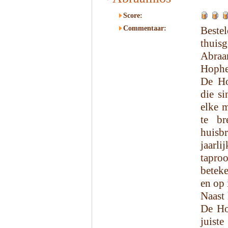
Score:
Commentaar:
Beste
thuisg
Abraa
Hophem
De Ho
die s
elke 
te br
huisb
jaarl
tapro
betek
en op 
Naast
De Ho
juist