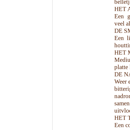
bellet
HET 
Een g
veel a
DE S
Een li
houtti
HET 
Mediu
platte
DE N
Weer e
bitter
nadro
samen
uitvloe
HET 
Een co