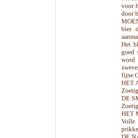
voor 
door b
MOENS
bier 
aanma
Het bl
goed s
word 
zweven
fijne 
HET 
Zoetig
DE S
Zoetig
HET 
Volle
prikke
DE N