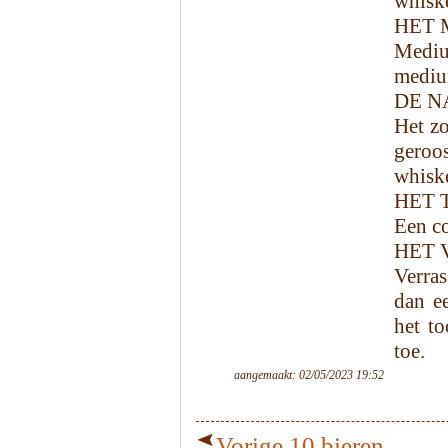
whiske
HET 
Mediu
mediu
DE N
Het zo
geroo
whiske
HET 
Een co
HET 
Verra
dan ee
het to
toe.
aangemaakt: 02/05/2023 19:52
Vorige 10 bieren