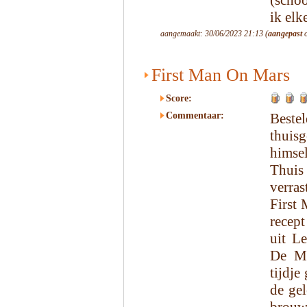
(schoo
ik elk
aangemaakt: 30/06/2023 21:13 (
aangepast
o
First Man On Mars
Score:
Commentaar:
Beste
thui
himsel
Thuis
verras
First
recep
uit Le
De Me
tijdje
de ge