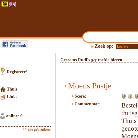
Zoek op:
Geeroms Rudi's geproefde bieren
Registreer!
Moens Pustje
Thuis
Score:
Links
Commentaar:
Beste
thuisg
online: 0
Thuis
genot
>> alle gebruikers
Moens