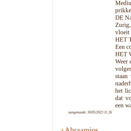
Mediu
prikke
DE N
Zurig,
vloeit
HET 
Een co
HET 
Weer e
volgen
staan 
nader
het li
dat vo
een w
aangemaakt: 30/05/2023 11:26
Abraamios