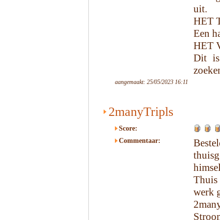
uit.
HET 
Een ha
HET 
Dit is
zoeke
aangemaakt: 25/05/2023 16:11
2manyTripls
Score:
Commentaar:
Beste
thui
himsel
Thuis
werk g
2many
Stroo