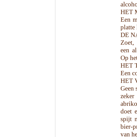
alcoho
HET 
Een m
platte
DE N
Zoet,
een al
Op het
HET 
Een co
HET 
Geen s
zeke
abrik
doet 
spijt
bier-p
van he