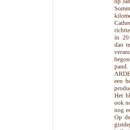
op Jam
Somme
kilom
Cather
richtt
in 20
dan t
veran
begon
pand.
ARDE
een h
produc
Het bl
ook no
nog ee
Op de
gistd