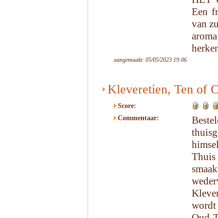
Een f
van zu
aroma
herke
aangemaakt: 05/05/2023 19:06
Kleveretien, Ten of C
Score:
Commentaar:
Beste
thui
himsel
Thuis
smaak
weder
Klever
wordt
Oud-T