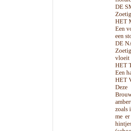
DE S
Zoetig
HET 
Een vo
een st
DE N
Zoetig
vloeit
HET 
Een ha
HET 
Deze
Brouw
ambert
zoals 
me er
hintj