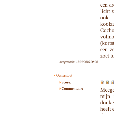
een ar
licht 
ook w
koolz
Coch
volmo
(korts
een ze
zoet t
aangemaakt: 13/01/2016 20:28
Oesterstout
Score:
Commentaar:
Meege
mijn 
donke
heeft 