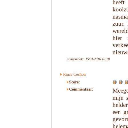
heef
koolz
nasma
zuur.
werel
hier 
verkee
nieuw
aangemaakt: 15/01/2016 16:28
Rince Cochon
Score:
Commentaar:
Meege
mijn 
helder
een gr
gevor
helema