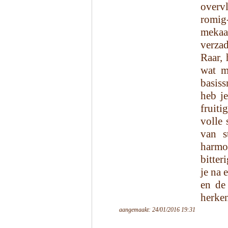
overvl
romig
meka
verza
Raar, 
wat m
basiss
heb je
fruit
volle 
van s
harmon
bitter
je na 
en de
herke
aangemaakt: 24/01/2016 19:31