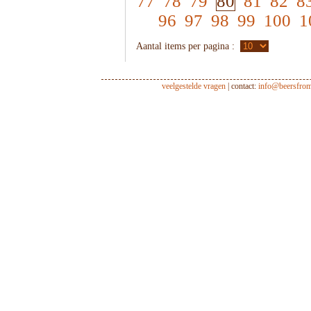
77
78
79
80
81
82
8
96
97
98
99
100
1
Aantal items per pagina :
veelgestelde vragen
| contact:
info@beersfro