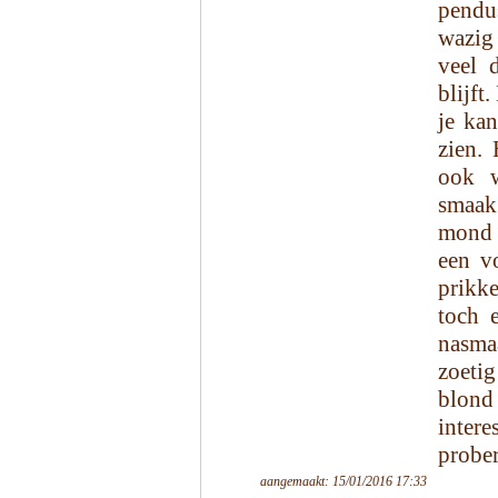
pendu
wazig 
veel 
blijft
je kan
zien. 
ook w
smaak 
mond 
een v
prikk
toch 
nasmaa
zoetig
blond
intere
probe
aangemaakt: 15/01/2016 17:33