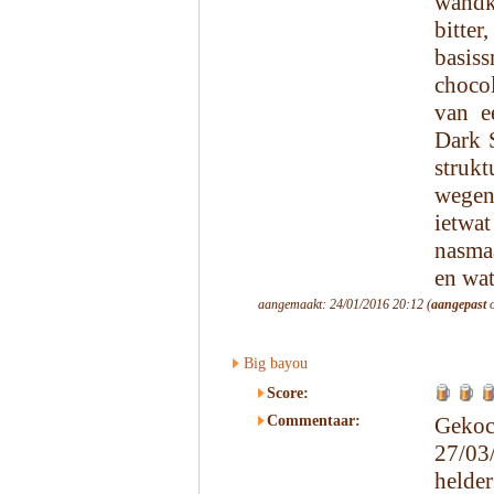
wandk
bitte
basiss
chocol
van e
Dark S
strukt
wegens
ietwa
nasmaa
en wat
aangemaakt: 24/01/2016 20:12 (
aangepast
o
Big bayou
Score:
Commentaar:
Gekoc
27/03
helde