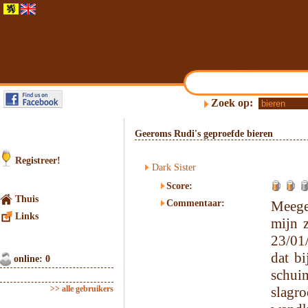
Zoek op:
Geeroms Rudi's geproefde bieren
Registreer!
Dark Sister
Score:
Thuis
Commentaar:
Meege
Links
mijn 
23/01/
dat bi
online: 0
schui
>> alle gebruikers
slagr