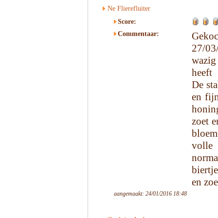
Ne Flierefluiter
Score:
Commentaar:
Gekoc
27/03/
wazig 
heeft 
De sta
en fij
honin
zoet e
bloem
volle
norm
biertj
en zoe
aangemaakt: 24/01/2016 18:48