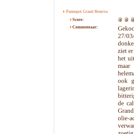
Pannepot Grand Reserva
Score:
Commentaar:
Gekoc
27/03
donker
ziet e
het ui
maar 
helema
ook g
lager
bitter
de ca
Grand 
olie-
verwa
zoetig