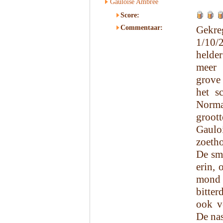
Gauloise Ambree
Score:
Commentaar:
Gekr
1/10/2
helder
meer 
grove
het s
Norm
groot
Gauloi
zoetho
De sma
erin, 
mond 
bitte
ook v
De nas