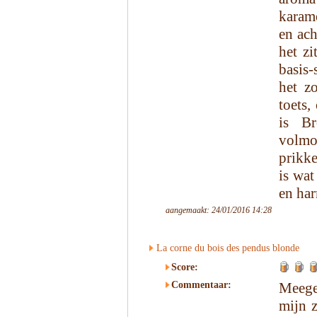
karame
en ach
het zi
basis-
het z
toets,
is B
volmon
prikke
is wat
en har
aangemaakt: 24/01/2016 14:28
La corne du bois des pendus blonde
Score:
Commentaar:
Meege
mijn 