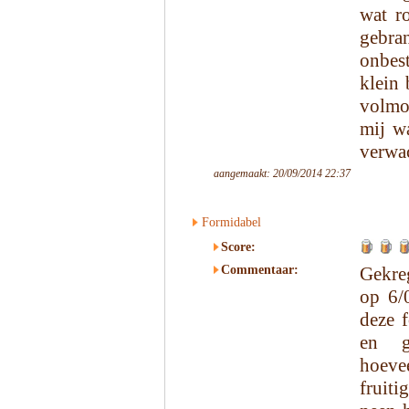
wat r
gebra
onbest
klein 
volmon
mij w
verwa
aangemaakt: 20/09/2014 22:37
Formidabel
Score:
Commentaar:
Gekre
op 6/
deze f
en g
hoeve
fruit