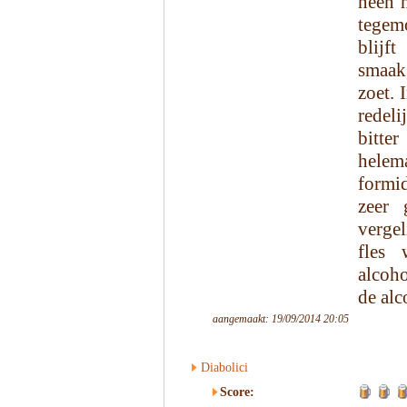
neen h
tegem
blijf
smaak
zoet. 
redel
bitte
hele
formid
zeer 
vergel
fles 
alcoh
de alc
aangemaakt: 19/09/2014 20:05
Diabolici
Score: