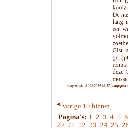
fruit
koolzu
De na
lang 
een wa
volmon
zoeth
Gist 
gerijp
rémua
deze 
mossel
aangemaakt: 31/08/2014 16:47 (
aangepast
o
Vorige 10 bieren
Pagina's:
1
2
3
4
5
6
20
21
22
23
24
25
2