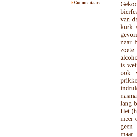
Commentaar:
Gekoc
bierfe
van d
kurk 
gevor
naar 
zoete
alcoho
is wei
ook w
prikk
indru
nasmaa
lang b
Het (h
meer o
geen 
maar 