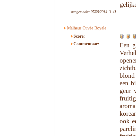
gelijk
aangemaakt: 07/09/2014 11:41
Malheur Cuvée Royale
Score:
Commentaar:
Een g
Verhe
opene
zicht
blond
een bi
geur v
fruit
aroma'
korea
ook ee
parel