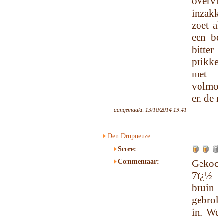
overv
inzakk
zoet 
een b
bitte
prikk
met 
volmo
en de 
aangemaakt: 13/10/2014 19:41
Den Drupneuze
Score:
Commentaar:
Gekoch
7ï¿½ 
bruin
gebrok
in. We