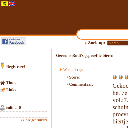
Zoek op:
Geeroms Rudi's geproefde bieren
Registreer!
Watou Tripel
Score:
Thuis
Commentaar:
Gekoc
Links
het 7é
vol.:
schuim
online: 0
proev
>> alle gebruikers
biert