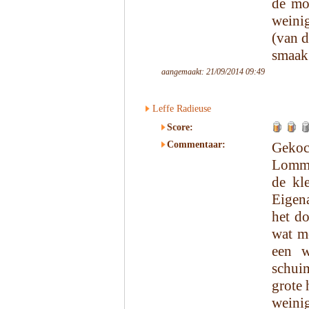
de mo
weini
(van d
smaak
aangemaakt: 21/09/2014 09:49
Leffe Radieuse
Score:
Commentaar:
Gekoc
Lomme
de kl
Eigena
het do
wat m
een w
schui
grote 
weinig