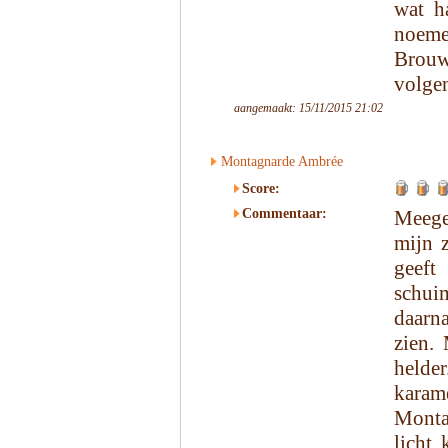
wat h
noem
Brou
volgen
aangemaakt: 15/11/2015 21:02
Montagnarde Ambrée
Score:
Commentaar:
Meege
mijn 
geeft
schui
daarna
zien.
helder
kara
Monta
licht