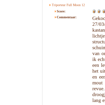
Triporteur Full Moon 12
Score:
Commentaar:
Gekoc
27/03
kasta
licht
struc
schuim
van o
ik ech
een le
het ui
en een
mout 
revue
droog
lang e