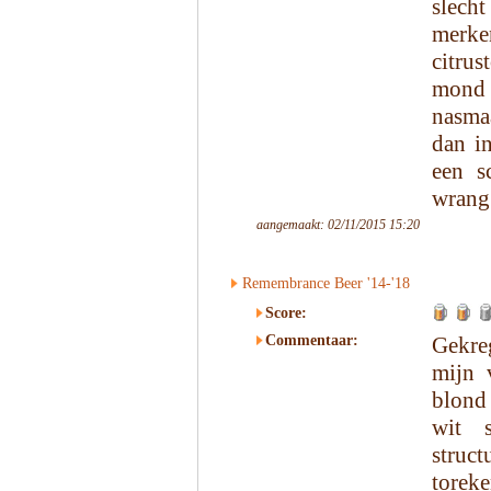
slech
merke
citru
mond 
nasmaa
dan in
een sc
wrang.
aangemaakt: 02/11/2015 15:20
Remembrance Beer '14-'18
Score:
Commentaar:
Gekre
mijn 
blond 
wit 
struct
toreke