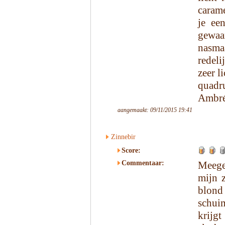
caram
je ee
gewaa
nasma
redeli
zeer l
quadr
Ambrée
aangemaakt: 09/11/2015 19:41
Zinnebir
Score:
Commentaar:
Meege
mijn 
blond 
schuim
krijg