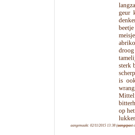
langz
geur 
denken
beetj
meisj
abriko
droog
tameli
sterk 
scherp
is oo
wrang
Mitte
bitter
op het
lukken
aangemaakt: 02/11/2015 13:38 (
aangepast
o