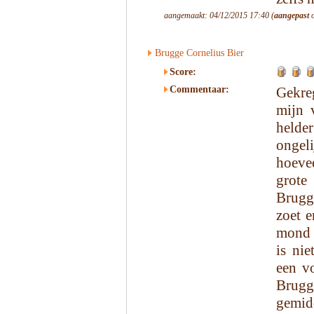
aangemaakt: 04/12/2015 17:40 (
aangepast
o
Brugge Cornelius Bier
Score:
Commentaar:
Gekre
mijn 
helde
ongel
hoevee
grote
Brugg
zoet e
mond p
is nie
een v
Brugg
gemidd