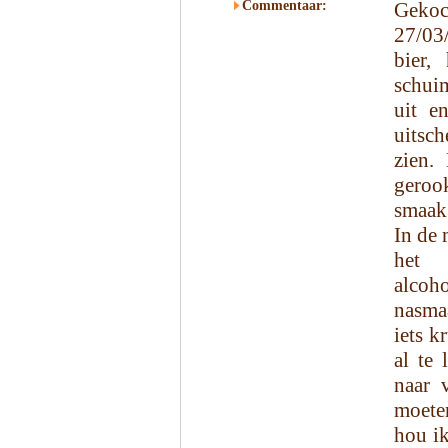
Commentaar:
Gekoc
27/03
bier,
schuim
uit e
uitsch
zien.
geroo
smaak 
In de 
het 
alcoh
nasmaa
iets k
al te 
naar 
moeten
hou ik