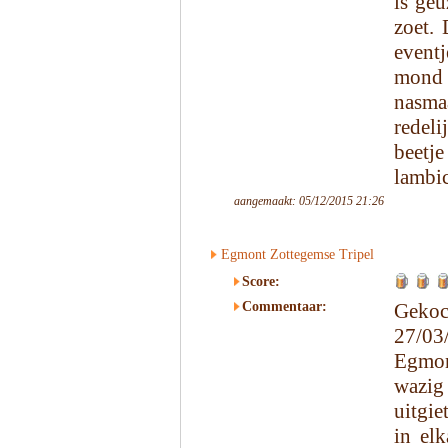
is geu
zoet. 
eventj
mond 
nasmaa
redel
beetj
lambic
aangemaakt: 05/12/2015 21:26
Egmont Zottegemse Tripel
Score:
Commentaar:
Gekoc
27/03
Egmon
wazig
uitgie
in elk