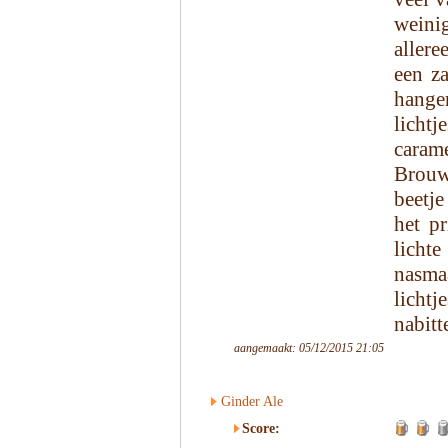
weinig
allere
een za
hange
licht
caram
Brouw
beetje
het pr
licht
nasma
lichtj
nabitt
aangemaakt: 05/12/2015 21:05
Ginder Ale
Score: