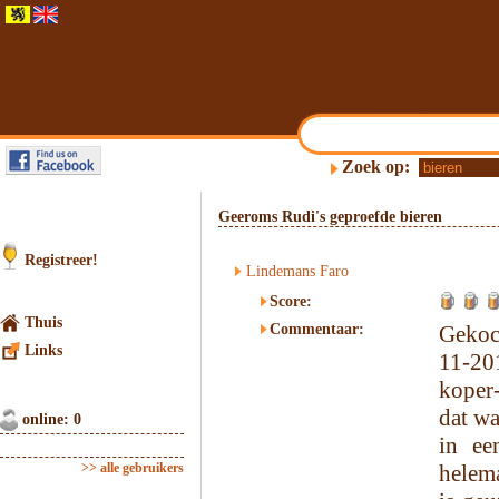
Zoek op:
Geeroms Rudi's geproefde bieren
Registreer!
Lindemans Faro
Score:
Thuis
Commentaar:
Gekoc
Links
11-20
koper-
dat wa
online: 0
in ee
>> alle gebruikers
helema