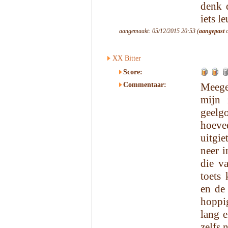
denk 
iets l
aangemaakt: 05/12/2015 20:53 (
aangepast
o
XX Bitter
Score:
Commentaar:
Meege
mijn 
geel
hoeve
uitgie
neer i
die va
toets 
en de 
hoppig
lang e
zelfs 