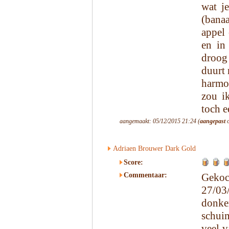
wat j
(bana
appel 
en in
droog 
duurt 
harmon
zou i
toch e
aangemaakt: 05/12/2015 21:24 (
aangepast
o
Adriaen Brouwer Dark Gold
Score:
Commentaar:
Gekoc
27/03
donke
schuim
veel v