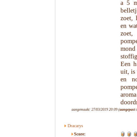
a 5 m
bellet
zoet,
en wa
zoet
pompe
mond 
stoffi
Een h
uit, i
en n
pompe
aroma
doordr
aangemaakt: 27/03/2019 20:09 (
aangepast
o
Dracarys
Score: