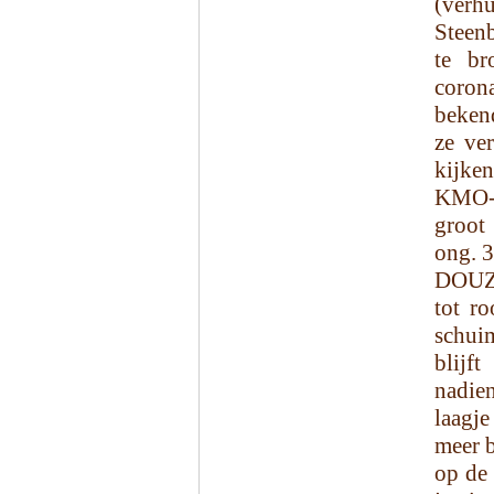
(ver
Steenb
te br
coron
beken
ze ve
kijke
KMO-z
groot
ong. 3
DOUZE
tot r
schui
blijf
nadien
laagje
meer b
op de 