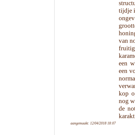
struc
tijdje
ongev
groot
honin
van no
fruit
karam
een w
een vo
norm
verwar
kop o
nog wa
de no
karakt
aangemaakt: 12/04/2018 18:07