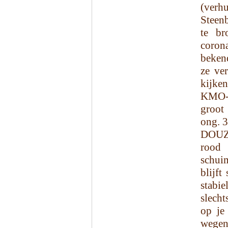
(ver
Steenb
te br
coron
beken
ze ve
kijke
KMO-z
groot
ong. 3
DOUZE
rood 
schui
blijft
stabi
slecht
op je 
wegens