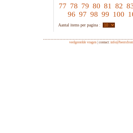
77
78
79
80
81
82
8
96
97
98
99
100
1
Aantal items per pagina :
veelgestelde vragen
| contact:
info@beersfro