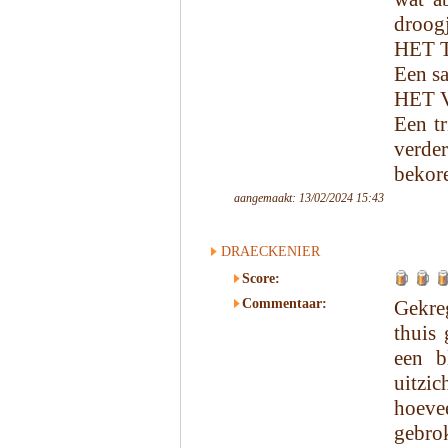
droogj
HET 
Een s
HET 
Een tr
verde
bekor
aangemaakt: 13/02/2024 15:43
DRAECKENIER
Score:
Commentaar:
Gekre
thuis
een b
uitzic
hoev
gebro