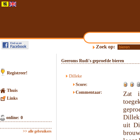
Zoek op:
Geeroms Rudi's geproefde bieren
Registreer!
Dilleke
Score:
Thuis
Commentaar:
Zat i
Links
toeg
gepro
Dille
online: 0
uit D
>> alle gebruikers
brouw