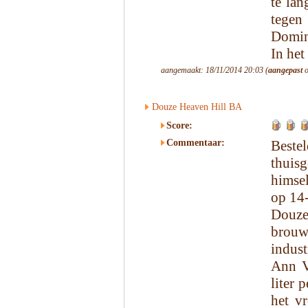
te lan
tegen
Dominu
In het 
aangemaakt: 18/11/2014 20:03 (
aangepast
o
Douze Heaven Hill BA
Score:
Commentaar:
Beste
thui
himse
op 14
Douze
brouw
indust
Ann V
liter 
het v