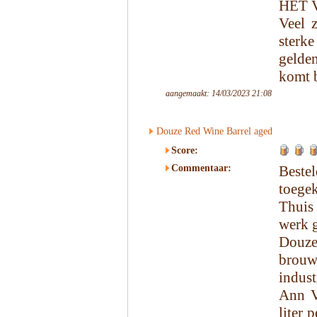
HET 
Veel 
sterke
gelde
komt b
aangemaakt: 14/03/2023 21:08
Douze Red Wine Barrel aged
Score:
Commentaar:
Beste
toege
Thuis
werk 
Douze
brouw
indust
Ann V
liter 