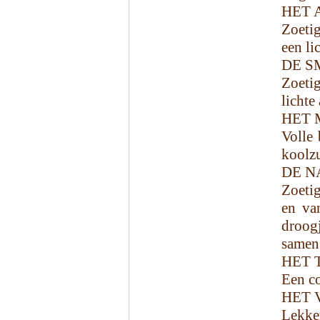
HET 
Zoetig
een li
DE S
Zoetig
lichte
HET 
Volle 
koolzu
DE N
Zoetig
en van
droog
samen 
HET 
Een co
HET 
Lekker