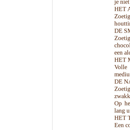
je niet
HET 
Zoetig
houtti
DE S
Zoeti
choco
een al
HET 
Volle
mediu
DE N
Zoeti
zwakke
Op he
lang u
HET 
Een co