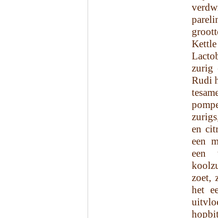
verdwi
pareli
groott
Kett
Lacto
zurig
Rudi h
tesam
pompe
zurigs
en ci
een m
een 
koolz
zoet, 
het e
uitvlo
hopbit