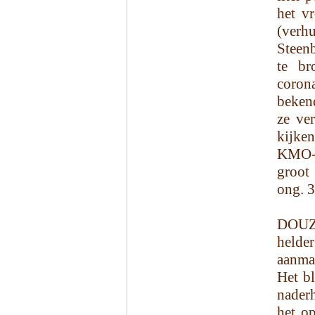
het v
(ver
Steenb
te br
coron
beken
ze ve
kijke
KMO-z
groot
ong. 3
DOUZ
helder
aanma
Het bl
naderh
het o