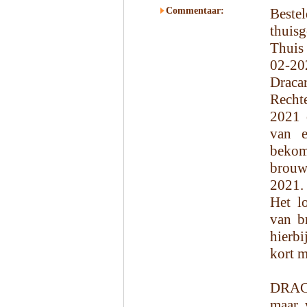
Commentaar:
Beste
thuisg
Thuis
02-20
Draca
Recht
2021 o
van e
bekom
brouw
2021.
Het l
van b
hierbi
kort 
DRACA
maar 