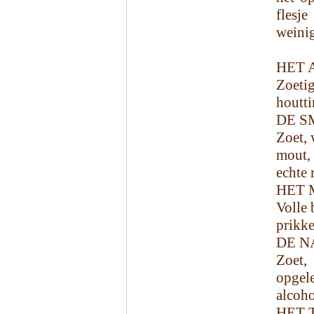
flesj
weinig
HET 
Zoeti
houtti
DE S
Zoet, 
mout,
echte 
HET 
Volle
prikke
DE N
Zoet,
opgele
alcoho
HET 