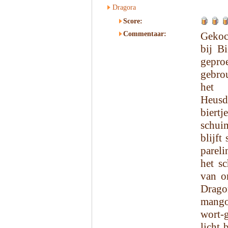
Dragora
Score:
Commentaar:
Gekoc
bij B
gepr
gebro
het 
Heusd
biertj
schui
blijft
pareli
het s
van o
Dragor
mango
wort-g
licht 