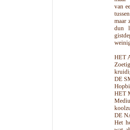
van ee
tussen
maar z
dun l
gistd
weinig
HET 
Zoeti
kruidi
DE S
Hopbit
HET 
Mediu
koolzu
DE N
Het ho
wat a