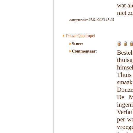
wat al
niet z
aangemaakt: 25/01/2023 15:05
Douze Quadrupel
Score:
Commentaar:
Beste
thui
himsel
Thui
smaak
Douze
De Me
ingen
Verfai
per w
vroeg