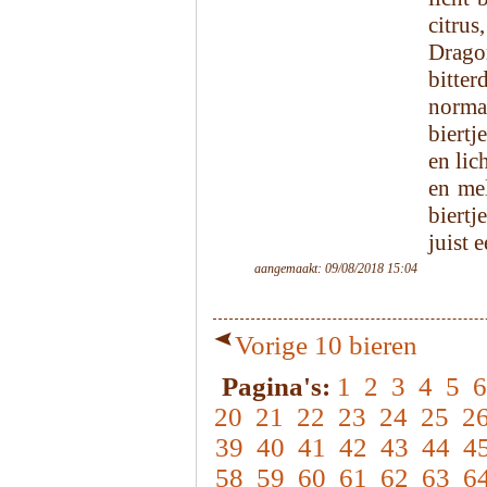
citrus
Drago
bitte
norma
biertj
en lic
en mel
biertj
juist 
aangemaakt: 09/08/2018 15:04
Vorige 10 bieren
Pagina's:
1
2
3
4
5
6
20
21
22
23
24
25
2
39
40
41
42
43
44
4
58
59
60
61
62
63
6