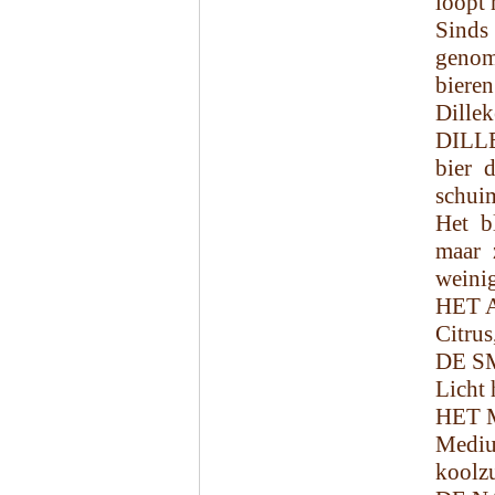
loopt 
Sinds
genom
biere
Dille
DILLE
bier 
schui
Het b
maar z
weinig
HET 
Citrus
DE S
Licht 
HET 
Mediu
koolzu