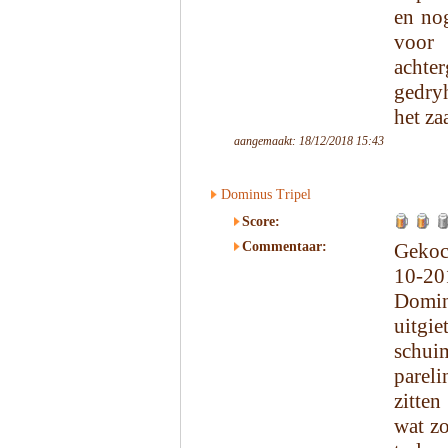
en nog
voor 
achter
gedryh
het za
aangemaakt: 18/12/2018 15:43
Dominus Tripel
Score:
Commentaar:
Gekoc
10-20
Dominu
uitgi
schuim
pareli
zitten
wat zo