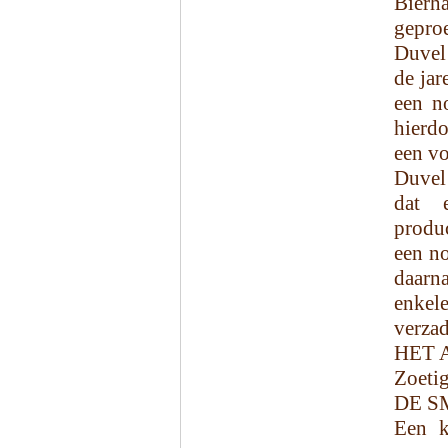
Bierh
gepro
Duvel
de jar
een no
hierd
een vo
Duvel 
dat 
produc
een no
daarn
enkel
verzad
HET 
Zoetig
DE S
Een kl