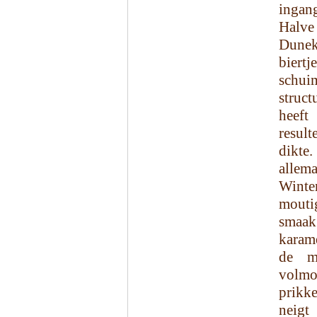
ingan
Halve
Dunek
biertj
schuim
struct
heeft
resul
dikte
allema
Winte
mouti
smaak
karame
de m
volmo
prikke
neigt