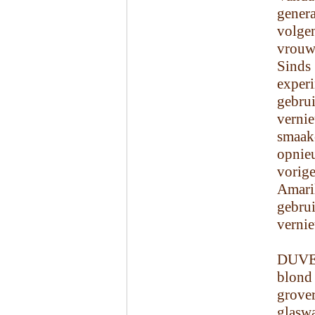
gener
volge
vrouw
Sinds
expe
gebru
ver
smaak
opnieu
vorig
Amari
gebru
verni
DUVE
blond
grover
glaswa