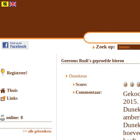
Zoek op:
Geeroms Rudi's geproefde bieren
Registreer!
Dunekeun
Score:
Thuis
Commentaar:
Gekoc
Links
2015.
Dune
amber
online: 0
Dunek
>> alle gebruikers
hoeve