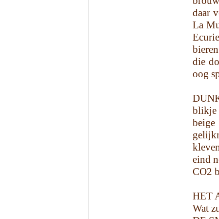
brouwe
daar v
La Mul
Ecuri
bieren
die d
oog s
DUNK
blikje
beige
gelijk
kleve
eind n
CO2 b
HET 
Wat zu