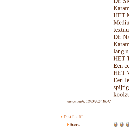
DE S
Karame
HET 
Mediu
textuu
DE N
Karam
lang u
HET 
Een co
HET 
Een l
spij
koolzu
aangemaakt: 18/03/2024 18:42
Dust Poufff
Score: