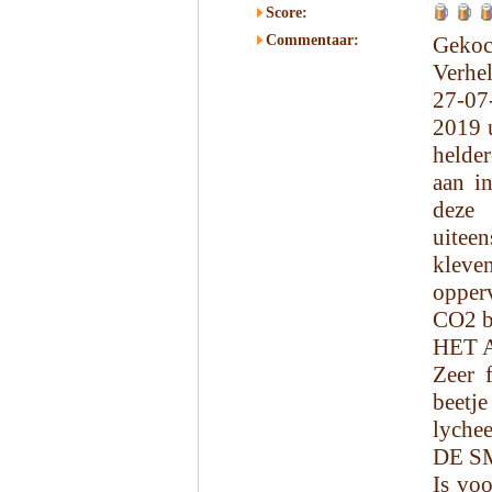
Score:
Commentaar:
Gekoc
Verhe
27-07
2019 u
helder
aan i
deze
uiteen
kleven
opperv
CO2 be
HET 
Zeer 
beetje
lychee
DE S
Is voo