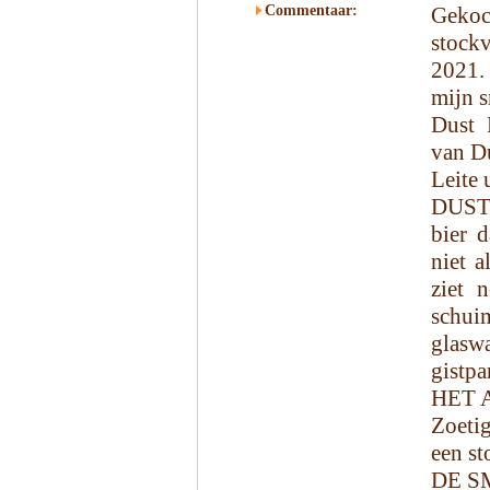
Commentaar:
Geko
stock
2021.
mijn s
Dust 
van D
Leite 
DUST 
bier 
niet a
ziet 
schui
glasw
gistpa
HET 
Zoetig
een st
DE S