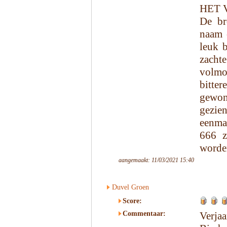
HET 
De br
naam 
leuk b
zachte
volmo
bitte
gewone
gezie
eenma
666 z
worde
aangemaakt: 11/03/2021 15:40
Duvel Groen
Score:
Commentaar:
Verja