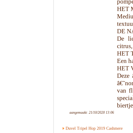
pompel
HET 
Mediu
textuu
DE N
De li
citrus
HET 
Een ha
HET 
Deze 
â€˜no
van fl
specia
biertj
aangemaakt: 21/10/2020 13:06
Duvel Tripel Hop 2019 Cashmere