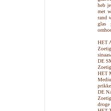
heb j
met w
rand v
glas 
omho
HET 
Zoeti
sinaas
DE S
Zoetig
HET 
Mediu
prikke
DE N
Zoetig
droge 
HET 