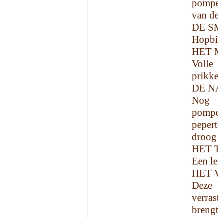
pompe
van de
DE S
Hopbit
HET 
Volle
prikke
DE N
Nog s
pomp
peper
droog 
HET 
Een le
HET 
Deze 
verra
brengt