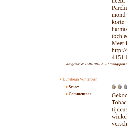
heeft
Pareli
mond 
korte
harmo
toch e
Meer 
http:
4151.
aangemaakt: 13/01/2016 20:07 (
aangepast
o
Dunekeun Winterbier
Score:
Commentaar:
Gekoc
Tobacc
tijde
winke
vers