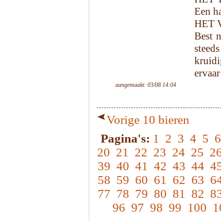
Een ha
HET 
Best 
steed
kruid
ervaar
aangemaakt: 03/08 14:04
Vorige 10 bieren
Pagina's:
1
2
3
4
5
6
20
21
22
23
24
25
2
39
40
41
42
43
44
4
58
59
60
61
62
63
6
77
78
79
80
81
82
8
96
97
98
99
100
1