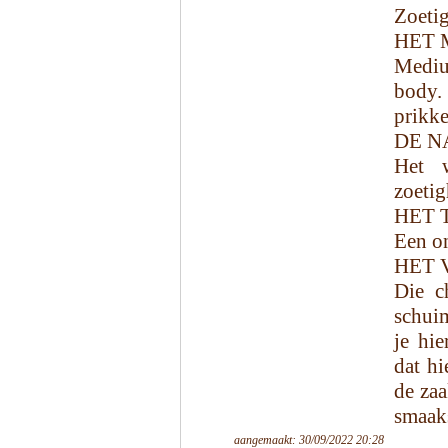
Zoetig
HET 
Mediu
body.
prikke
DE N
Het w
zoetig
HET 
Een on
HET 
Die c
schui
je hie
dat h
de zaa
smaaks
aangemaakt: 30/09/2022 20:28