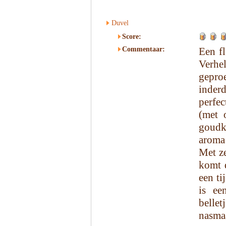
Duvel
Score:
Commentaar:
Een fl
Verhe
gepro
inderd
perfec
(met 
goudkl
aroma
Met ze
komt 
een ti
is ee
bellet
nasma