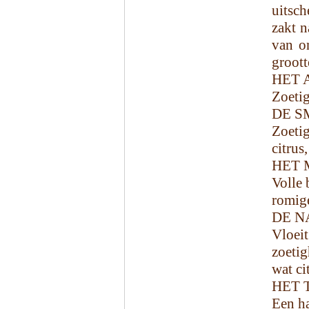
uitsch
zakt n
van on
groott
HET 
Zoetig
DE S
Zoetig
citrus
HET 
Volle 
romige
DE N
Vloei
zoetig
wat ci
HET 
Een ha