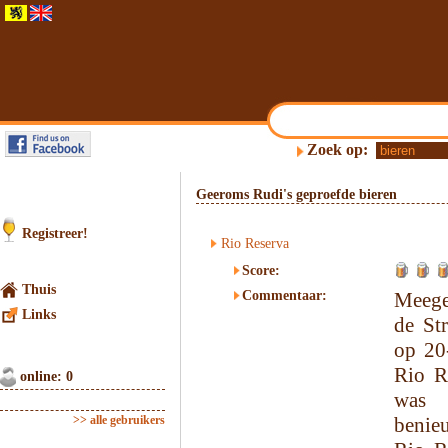
Zoek op:
Geeroms Rudi's geproefde bieren
Registreer!
Rio Reserva
Score:
Thuis
Commentaar:
Meege
Links
de St
op 20
Rio R
online: 0
was 
>> alle gebruikers
benie