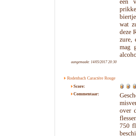
een v
prikk
biertj
wat z
deze 
zure,
mag g
alcoho
aangemaakt: 14/05/2017 20:30
Rodenbach Caractère Rouge
Score:
Commentaar:
Gesc
misve
over 
fless
750 f
besch