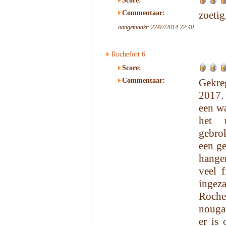
Score:
Commentaar:
zoetig
aangemaakt: 22/07/2014 22:40
Rochefort 6
Score:
Commentaar:
Gekre
2017.
een wa
het 
gebro
een ge
hange
veel f
ingeza
Rochef
nougat
er is