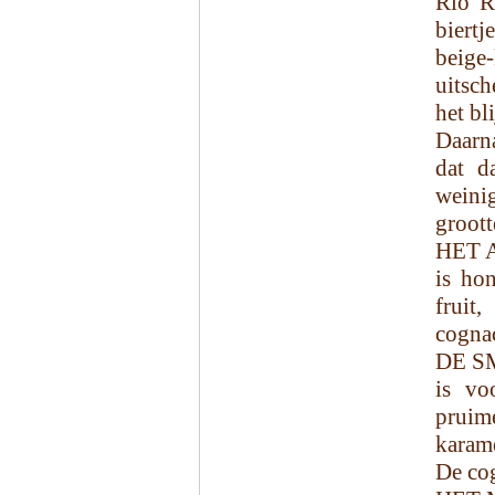
Rio R
biertj
beig
uitsc
het bl
Daarna
dat d
weini
groott
HET 
is ho
fruit
cognac
DE S
is vo
pruim
karame
De cog