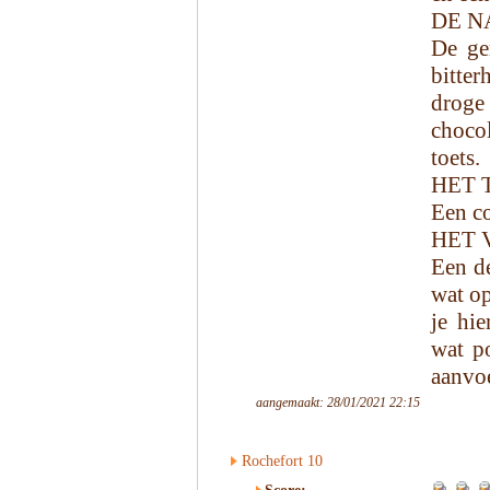
DE N
De ger
bitte
droge
choco
toets.
HET 
Een c
HET 
Een de
wat op
je hie
wat po
aanvoe
aangemaakt: 28/01/2021 22:15
Rochefort 10