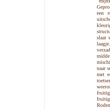
"mijn
Gepro
een r
uitsc
kleuri
struct
slaat 
laagj
verz
midde
mischi
naar s
met e
toetse
weerom
fruiti
fruit
Rodenb