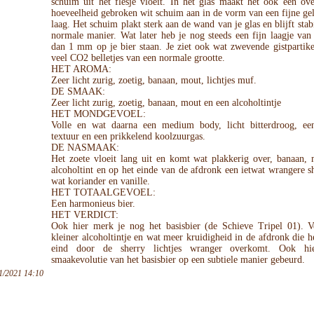
schuim uit het flesje vloeit. In het glas maakt het ook een ov
hoeveelheid gebroken wit schuim aan in de vorm van een fijne ge
laag. Het schuim plakt sterk aan de wand van je glas en blijft stab
normale manier. Wat later heb je nog steeds een fijn laagje van
dan 1 mm op je bier staan. Je ziet ook wat zwevende gistpartik
veel CO2 belletjes van een normale grootte.
HET AROMA:
Zeer licht zurig, zoetig, banaan, mout, lichtjes muf.
DE SMAAK:
Zeer licht zurig, zoetig, banaan, mout en een alcoholtintje
HET MONDGEVOEL:
Volle en wat daarna een medium body, licht bitterdroog, een
textuur en een prikkelend koolzuurgas.
DE NASMAAK:
Het zoete vloeit lang uit en komt wat plakkerig over, banaan, 
alcoholtint en op het einde van de afdronk een ietwat wrangere sh
wat koriander en vanille.
HET TOTAALGEVOEL:
Een harmonieus bier.
HET VERDICT:
Ook hier merk je nog het basisbier (de Schieve Tripel 01). V
kleiner alcoholtintje en wat meer kruidigheid in de afdronk die h
eind door de sherry lichtjes wranger overkomt. Ook hi
smaakevolutie van het basisbier op een subtiele manier gebeurd.
1/2021 14:10