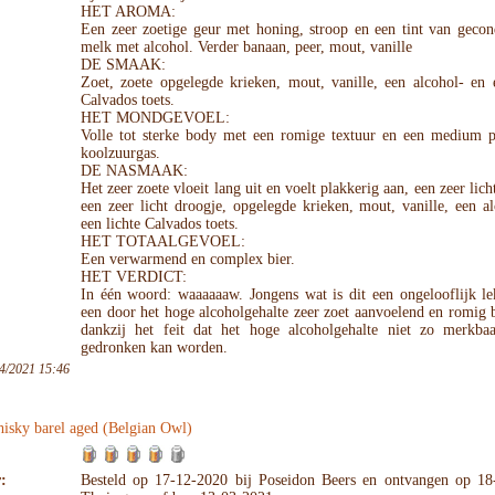
HET AROMA:
Een zeer zoetige geur met honing, stroop en een tint van gecon
melk met alcohol. Verder banaan, peer, mout, vanille
DE SMAAK:
Zoet, zoete opgelegde krieken, mout, vanille, een alcohol- en 
Calvados toets.
HET MONDGEVOEL:
Volle tot sterke body met een romige textuur en een medium p
koolzuurgas.
DE NASMAAK:
Het zeer zoete vloeit lang uit en voelt plakkerig aan, een zeer licht
een zeer licht droogje, opgelegde krieken, mout, vanille, een a
een lichte Calvados toets.
HET TOTAALGEVOEL:
Een verwarmend en complex bier.
HET VERDICT:
In één woord: waaaaaaw. Jongens wat is dit een ongelooflijk le
een door het hoge alcoholgehalte zeer zoet aanvoelend en romig b
dankzij het feit dat het hoge alcoholgehalte niet zo merkbaa
gedronken kan worden.
4/2021 15:46
sky barel aged (Belgian Owl)
:
Besteld op 17-12-2020 bij Poseidon Beers en ontvangen op 18