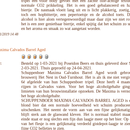
tripel een volle body gevoel met een zachte olie-achtige textu
normale CO2 prikkeling. Het is een goed gebalanceerd en h
biertje. De nasmaak vloeit lang uit en is licht plakkerig, zoetig
toch een hopbittertje, een pepertoetsje en de alcohol toets. D
alcohol is hier alom vertegenwoordigd maar daar zijn we niet r
het is een zeer genietbaar biertje, enkel spijtig dat het schuim zo s
en het aroma en smaak zo wat aangetast worden.
1/2019 14:48
xima Calvados Barrel Aged
:
Besteld op 1-03-2021 bij Poseidon Beers en thuis geleverd door
2-03-2021. Thuis geproefd op 24-04-2021.
Schuppenboer Maxima Calvados Barrel Aged wordt gebro
brouwerij Het Nest in Oud-Turnhout. Het is als ik me niet vergi
6é afgeleide van hun Schuppenboer tripel. Deze heeft 4 maa
rijpen in Calvados vaten. Voor het hoge alcoholgehalte gin
limieten van hun brouwinstallatie opzoeken. De Maxima is vern
het hoge alcoholgehalte.
SCHUPPENBOER MAXIMA CALVADOS BARREL AGED is ee
blond bier dat een normale hoeveelheid wit schuim produceer
uitschenken. Het neemt de vorm aan van een fijne gelijkmatig
blijft sterk aan de glaswand kleven. Het is normaal stabiel maa
einde staat er nog slechts een fijn dun laagje meer op het bier. O
van het flesje is een gelijkmatig verdeeld gistdepot-laagje te zi
fijne CO2 belletjes te zien.