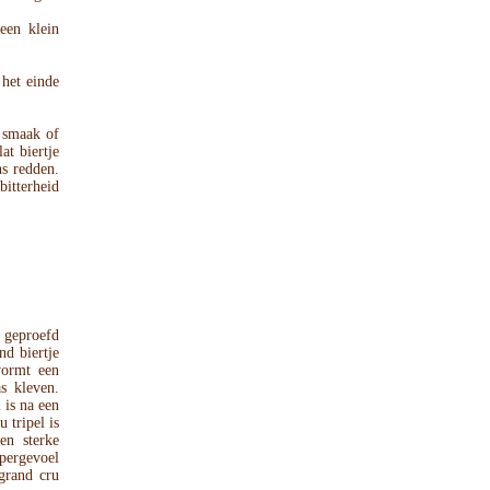
 een klein
 het einde
 smaak of
at biertje
ns redden.
itterheid
 geproefd
nd biertje
vormt een
s kleven.
 is na een
 tripel is
en sterke
epergevoel
grand cru