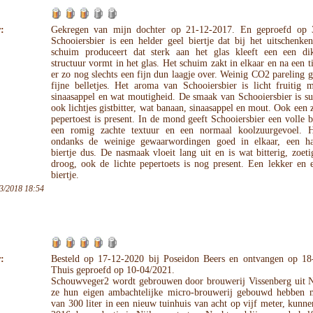
:
Gekregen van mijn dochter op 21-12-2017. En geproefd op 
Schooiersbier is een helder geel biertje dat bij het uitschenke
schuim produceert dat sterk aan het glas kleeft een een di
structuur vormt in het glas. Het schuim zakt in elkaar en na een tij
er zo nog slechts een fijn dun laagje over. Weinig CO2 pareling 
fijne belletjes. Het aroma van Schooiersbier is licht fruitig m
sinaasappel en wat moutigheid. De smaak van Schooiersbier is su
ook lichtjes gistbitter, wat banaan, sinaasappel en mout. Ook een z
pepertoest is present. In de mond geeft Schooiersbier een volle
een romig zachte textuur en een normaal koolzuurgevoel. H
ondanks de weinige gewaarwordingen goed in elkaar, een h
biertje dus. De nasmaak vloeit lang uit en is wat bitterig, zoeti
droog, ook de lichte pepertoets is nog present. Een lekker en 
biertje.
3/2018 18:54
:
Besteld op 17-12-2020 bij Poseidon Beers en ontvangen op 18
Thuis geproefd op 10-04/2021.
Schouwveger2 wordt gebrouwen door brouwerij Vissenberg uit N
ze hun eigen ambachtelijke micro-brouwerij gebouwd hebben m
van 300 liter in een nieuw tuinhuis van acht op vijf meter, kunne