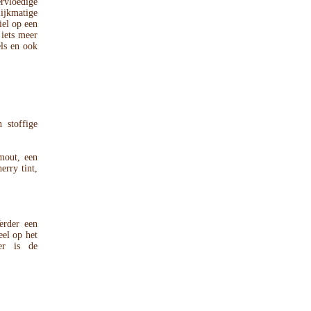
ervloedige
lijkmatige
iel op een
 iets meer
els en ook
 stoffige
mout, een
erry tint,
erder een
eel op het
er is de