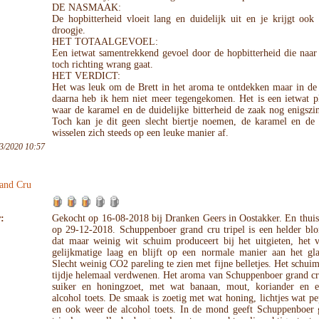
DE NASMAAK:
De hopbitterheid vloeit lang en duidelijk uit en je krijgt ook
droogje.
HET TOTAALGEVOEL:
Een ietwat samentrekkend gevoel door de hopbitterheid die naar
toch richting wrang gaat.
HET VERDICT:
Het was leuk om de Brett in het aroma te ontdekken maar in de
daarna heb ik hem niet meer tegengekomen. Het is een ietwat pl
waar de karamel en de duidelijke bitterheid de zaak nog enigszi
Toch kan je dit geen slecht biertje noemen, de karamel en de b
wisselen zich steeds op een leuke manier af.
3/2020 10:57
and Cru
:
Gekocht op 16-08-2018 bij Dranken Geers in Oostakker. En thuis
op 29-12-2018. Schuppenboer grand cru tripel is een helder blo
dat maar weinig wit schuim produceert bij het uitgieten, het 
gelijkmatige laag en blijft op een normale manier aan het gla
Slecht weinig CO2 pareling te zien met fijne belletjes. Het schuim
tijdje helemaal verdwenen. Het aroma van Schuppenboer grand cru
suiker en honingzoet, met wat banaan, mout, koriander en e
alcohol toets. De smaak is zoetig met wat honing, lichtjes wat p
en ook weer de alcohol toets. In de mond geeft Schuppenboer 