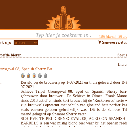
4563
bieren |
436
bro
ek op:
oefde bieren
Sort 
Bier
rensgeval 08, Spanish Sherry BA
:
Besteld bij de brouwerij op 1-07-2021 en thuis geleverd door B-
07-2021.
Schieve Tripel Grensgeval 08, aged on Spanish Sherry barr
gebrouwen door brouwerij De Schieve in Olmen. Frank Mannae
sinds 2013 actief en sinds kort brouwt hij de ‘Rockbrewed’ serie w
zijn brouwsels opwarmt met behulp van gloeiend hete porfier kas
zoals eeuwen geleden gebruikelijk was. Dit is de Schieve Tr
maand gelagerd op Spaanse Sherry vaten.
SCHIEVE TRIPEL GRENSGEVAL 08, AGED ON SPANISH
BARRELS is een wat mistig blond bier waar bij het openen reeds