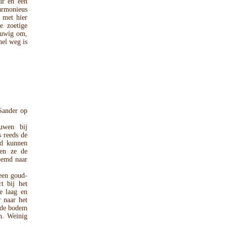
ur en een
armonieus
, met hier
e zoetige
ouwig om,
nel weg is
 Sander op
uwen bij
s reeds de
nd kunnen
gen ze de
oemd naar
n goud-
t bij het
e laag en
r naar het
p de bodem
en. Weinig