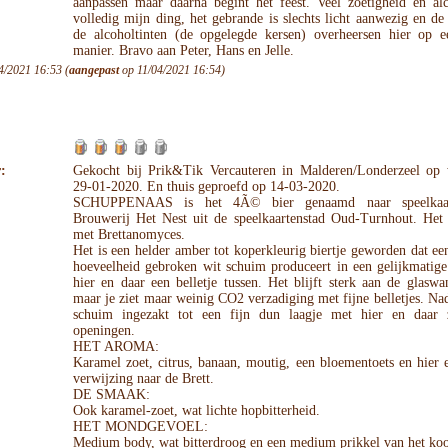
aanpassen maar daarna begint het feest. Veel zoetigheid en alc
volledig mijn ding, het gebrande is slechts licht aanwezig en de
de alcoholtinten (de opgelegde kersen) overheersen hier op 
manier. Bravo aan Peter, Hans en Jelle.
4/2021 16:53 (
aangepast
op 11/04/2021 16:54)
:
Gekocht bij Prik&Tik Vercauteren in Malderen/Londerzeel op
29-01-2020. En thuis geproefd op 14-03-2020.
SCHUPPENAAS is het 4Ã© bier genaamd naar speelkaa
Brouwerij Het Nest uit de speelkaartenstad Oud-Turnhout. Het i
met Brettanomyces.
Het is een helder amber tot koperkleurig biertje geworden dat e
hoeveelheid gebroken wit schuim produceert in een gelijkmatige
hier en daar een belletje tussen. Het blijft sterk aan de glasw
maar je ziet maar weinig CO2 verzadiging met fijne belletjes. Nad
schuim ingezakt tot een fijn dun laagje met hier en daar 
openingen.
HET AROMA:
Karamel zoet, citrus, banaan, moutig, een bloementoets en hier 
verwijzing naar de Brett.
DE SMAAK:
Ook karamel-zoet, wat lichte hopbitterheid.
HET MONDGEVOEL:
Medium body, wat bitterdroog en een medium prikkel van het koo