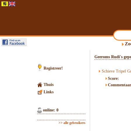
Zo
Geeroms Rudi's gepr
Registreer!
Schieve Tripel G
Score:
Thuis
Commentaar
Links
online: 0
>> alle gebruikers