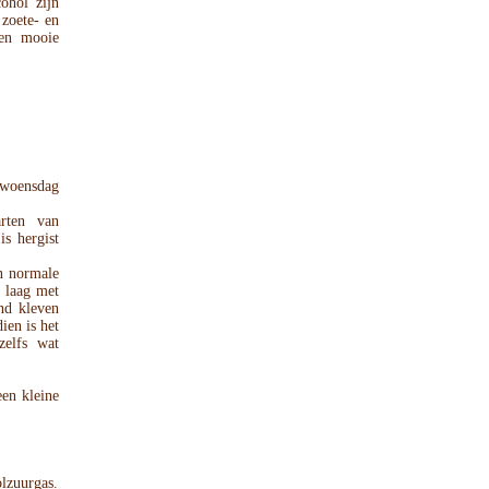
ohol zijn
 zoete- en
een mooie
 woensdag
rten van
s hergist
en normale
 laag met
and kleven
ien is het
zelfs wat
een kleine
lzuurgas.