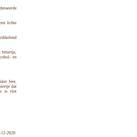
denseerde
een lichte
rikkelend
 bittertje,
lcohol- en
kker bier,
iertje dat
r is vlot
-12-2020.