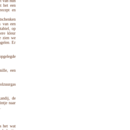
ft van hun
t het een
recept en
tschenken
m van een
tabiel, op
ere kleur
e zien we
ngelen. Er
 opgelegde
ille, een
olzuurgas
andij, de
intje naar
.
is het wat