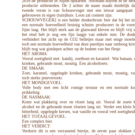
2016 de productie in Nijlen opstarten. Nochtans blijven ze de hel
productie uitbesteden. De 2 achter de naam maakt duidelijk da
tweede versie is van Schouwveger met een ietwat aangepast 
gebrouwen in eigen (tuin)huis. Leon zal content zijn.
SCHOUWVEGER2 is een helder donkerbruin bier dat bij het ui
een normale hoeveelheid bruinig schuim produceert in de vor
fijne laag. Het blijft sterk aan de glaswand kleven en blijft vrij s
het eind heb je nog een fijn laagje van enkele mm. De donk
verhindert het zicht op de CO2 belletjes maar met enige moeit
toch een normale hoeveelheid van deze pareltjes naar omhoog kri
blijft nog wat gistdepot achter op de bodem van het flesje.
HET AROMA:
Vooral zoetigheid met: kandij, zoethout en karamel. Wat banaan,
krieken, gebrande mout, moutig. Een alcoholtoets.
DE SMAAK:
Zoet, karamel, opgelegde krieken, gebrande mout, moutig, van
toch sterke jenevertoets.
HET MONDGEVOEL:
Volle body met een licht romige textuur en een normale ko
prikkeling.
DE NASMAAK:
Komt wat plakkerig over en vloeit lang uit. Vooral de zoete k
alcohol en de gebrande mout vloeien lang uit. Verder een klein h
bitterheid, opgelegde kersen, wat vanille en vooral veel zoetigheid
HET TOTAALGEVOEL:
Een complex bier.
HET VERDICT:
Verdorie dit is een verrassend biertje, de eerste paar slokken 