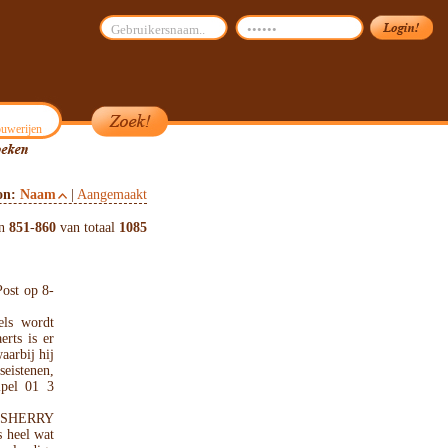
uwerijen
on:
Naam
|
Aangemaakt
en
851
-
860
van totaal
1085
Post op 8-
els wordt
rts is er
aarbij hij
seistenen,
ipel 01 3
 SHERRY
 heel wat