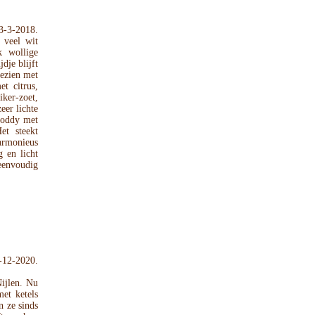
3-3-2018.
n veel wit
k wollige
dje blijft
gezien met
et citrus,
iker-zoet,
eer lichte
 boddy met
et steekt
armonieus
g en licht
eenvoudig
-12-2020.
ijlen. Nu
et ketels
n ze sinds