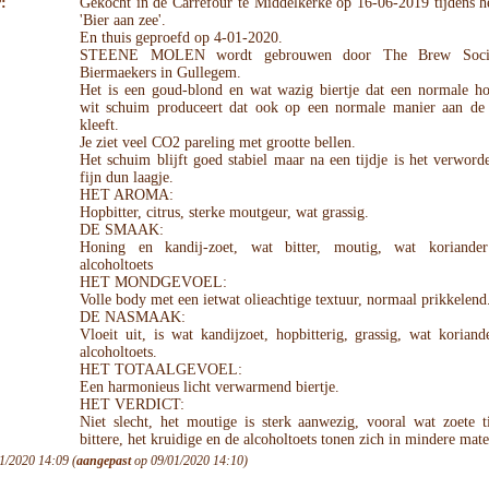
:
Gekocht in de Carrefour te Middelkerke op 16-06-2019 tijdens he
'Bier aan zee'.
En thuis geproefd op 4-01-2020.
STEENE MOLEN wordt gebrouwen door The Brew Socie
Biermaekers in Gullegem.
Het is een goud-blond en wat wazig biertje dat een normale ho
wit schuim produceert dat ook op een normale manier aan de
kleeft.
Je ziet veel CO2 pareling met grootte bellen.
Het schuim blijft goed stabiel maar na een tijdje is het verword
fijn dun laagje.
HET AROMA:
Hopbitter, citrus, sterke moutgeur, wat grassig.
DE SMAAK:
Honing en kandij-zoet, wat bitter, moutig, wat koriande
alcoholtoets
HET MONDGEVOEL:
Volle body met een ietwat olieachtige textuur, normaal prikkelend
DE NASMAAK:
Vloeit uit, is wat kandijzoet, hopbitterig, grassig, wat korian
alcoholtoets.
HET TOTAALGEVOEL:
Een harmonieus licht verwarmend biertje.
HET VERDICT:
Niet slecht, het moutige is sterk aanwezig, vooral wat zoete t
bittere, het kruidige en de alcoholtoets tonen zich in mindere mate
1/2020 14:09 (
aangepast
op 09/01/2020 14:10)