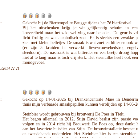
:
Gekocht bij de Biertempel te Brugge tijdens het 7é bierfestival.
Bij het uitschenken krijg je wit gelijkmatig schuim in ee
hoeveelheid maar het zakt wel vlug naar beneden. De geur is vr
licht fruitig en wat alcoholisch zoet. Er is slechts een zwakke p
zien met kleine belletjes. De smaak is wat zoet en bitter en ook w
(er zijn 3 kruiden in verwerkt: lievevrouwebedstro, engel
sleedoorn). De nasmaak is wat bitterder en een beetje droog hop
niet al te lang maar is toch vrij sterk. Het steenuilke heeft ook een
mondgevoel.
5/2014 22:21
:
Gekocht op 14-01-2026 bij Drankencentrale Maes in Dender
thuis mijn verbaasde smaakpapillen kunnen verblijden op 14-06-2
Steinbier wordt gebrouwen bij brouwerij De Poes in Tielt.
Het begon allemaal in 2012, Stijn David beslist zijn passie vo
volgen en in 2014 richt hij Brouwerij De Poes op, deze dankt 
aan het favoriete huisdier van Stijn. De brouwinstallatie bestaat 
en tweedehands onderdelen. Het Steinbier hier is een steenbier