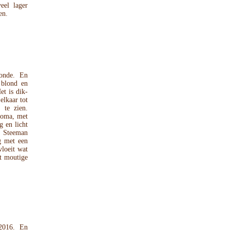
eel lager
en.
monde. En
 blond en
et is dik-
elkaar tot
 te zien.
roma, met
g en licht
ft Steeman
g met een
loeit wat
ht moutige
-2016. En