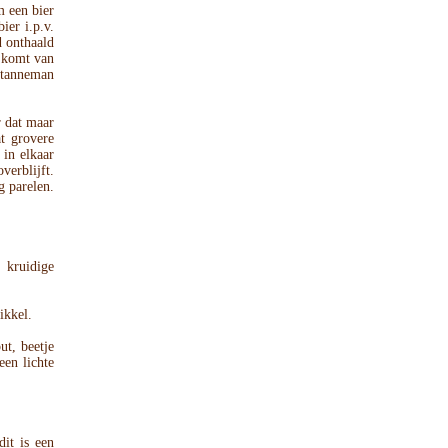
m een bier
ier i.p.v.
d onthaald
 komt van
 Stanneman
 dat maar
t grovere
 in elkaar
verblijft.
g parelen.
 kruidige
ikkel.
ut, beetje
een lichte
dit is een