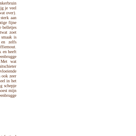
nkerbruin
jg je veel
wat over).
 sterk aan
tige fijne
 belletjes
twat zoet
 smaak is
 en zelfs
offiemout.
 en heeft
eenbrugge
. Met wat
itschieter
vloeiende
s ook zeer
eel in het
g schepje
moest mijn
eenbrugge