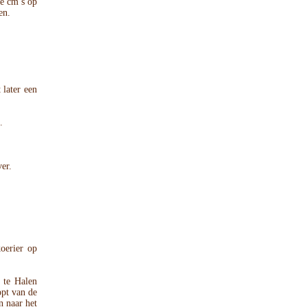
le cm’s op
en.
later een
.
ver.
oerier op
 te Halen
opt van de
n naar het