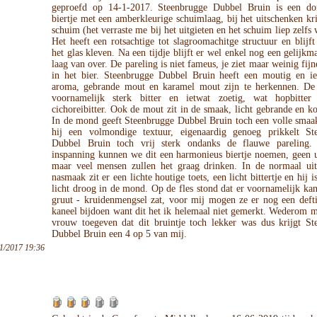
geproefd op 14-1-2017. Steenbrugge Dubbel Bruin is een do
biertje met een amberkleurige schuimlaag, bij het uitschenken kri
schuim (het verraste me bij het uitgieten en het schuim liep zelfs 
Het heeft een rotsachtige tot slagroomachitge structuur en blijft
het glas kleven. Na een tijdje blijft er wel enkel nog een gelijkma
laag van over. De pareling is niet fameus, je ziet maar weinig fijne
in het bier. Steenbrugge Dubbel Bruin heeft een moutig en ie
aroma, gebrande mout en karamel mout zijn te herkennen. De
voornamelijk sterk bitter en ietwat zoetig, wat hopbitter
cichoreibitter. Ook de mout zit in de smaak, licht gebrande en k
In de mond geeft Steenbrugge Dubbel Bruin toch een volle smaak
hij een volmondige textuur, eigenaardig genoeg prikkelt St
Dubbel Bruin toch vrij sterk ondanks de flauwe pareling
inspanning kunnen we dit een harmonieus biertje noemen, geen u
maar veel mensen zullen het graag drinken. In de normaal uit
nasmaak zit er een lichte houtige toets, een licht bittertje en hij i
licht droog in de mond. Op de fles stond dat er voornamelijk kan
gruut - kruidenmengsel zat, voor mij mogen ze er nog een defti
kaneel bijdoen want dit het ik helemaal niet gemerkt. Wederom 
vrouw toegeven dat dit bruintje toch lekker was dus krijgt St
Dubbel Bruin een 4 op 5 van mij.
1/2017 19:36