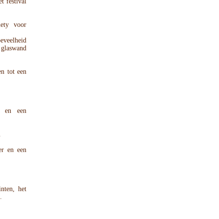
t festival
ty voor
eveelheid
 glaswand
en tot een
r en een
.
der en een
inten, het
.