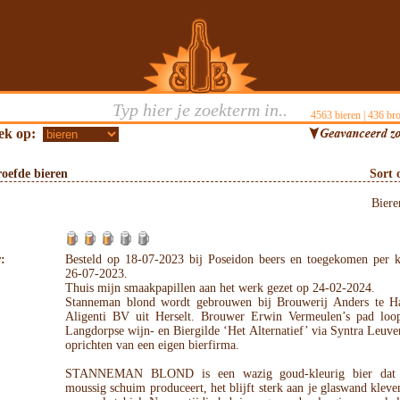
4563
bieren |
436
bro
ek op:
oefde bieren
Sort 
Bier
:
Besteld op 18-07-2023 bij Poseidon beers en toegekomen per k
26-07-2023.
Thuis mijn smaakpapillen aan het werk gezet op 24-02-2024.
Stanneman blond wordt gebrouwen bij Brouwerij Anders te H
Aligenti BV uit Herselt. Brouwer Erwin Vermeulen’s pad loo
Langdorpse wijn- en Biergilde ‘Het Alternatief’ via Syntra Leuve
oprichten van een eigen bierfirma.
STANNEMAN BLOND is een wazig goud-kleurig bier dat 
moussig schuim produceert, het blijft sterk aan je glaswand kleven