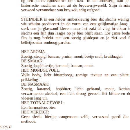
op een Tielts handschrift uit 1624. In de brouwerij kan je
historische machines zien uit de brouwerijwereld, Stijn is nam
verwoed verzamelaar van brouwkundig erfgoed.
STEINBIER is een helder amberkleurig bier dat slechts weinig
wit schuim produceert in de vorm van een gelijkmatige laag. H
sterk aan je glaswand kleven maar het zakt al vlug in elkaar t
slechts een fijn dun laagje op je bier blijft staan. De ganse bo
fles is nog bedekt met een stevig gistdepot en je ziet veel 
belletjes naar omhoog parelen.
HET AROMA:
Zoetig, stropig, banaan, pruim, mout, beetje muf, kruidnagel.
DE SMAAK:
Zoetig, hopbittertje, karamel, banaan, mout.
HET MONDGEVOEL:
Volle body, licht bitterdroog, romige textuur en een platte
prikkeling.
DE NASMAAK:
Zoetig, karamel, hopbitter, licht gebrand, mout, korian
verwarmende alcohol, een licht droog gevoel. Het bittere en d
vloeien lang uit.
HET TOTAALGEVOEL:
Een harmonieus bier.
HET VERDICT:
Geen slecht biertje, aangenaam zelfs, verrassend goed die 
methode.
6 22:14