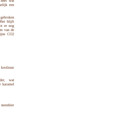
 heel wat
elijk een
 gebroken
et blijft
ot er nog
dem van de
fijne CO2
 koolzuur
der, wat
e karamel
steenbier