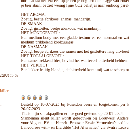
normaal stabiel. Na een tijdje heb je nog een dun laagje van enke
je bier staan. Je ziet weinig fijne CO2 belletjes naar omhoog parel
HET AROMA:
Zoetig, beetje abrikoos, ananas, mandarijn.
DE SMAAK:
Zoetig, gistbitter, beetje abrikoos, wat mandarijn.
HET MONDGEVOEL:
Een medium body met een gladde textuur en een normaal en wat 
medium prikkelend koolzuurgas.
DE NASMAAK:
Zoetig, beetje abrikoos die samen met het gistbittere lang uitvloeit
HET TOTAALGEVOEL:
Een samentrekkend bier, ik vind het wat teveel bitterheid hebben.
HET VERDICT:
Een lekker fruitig blondje, de bitterheid komt mij wat te scherp o
2/2024 15:08
killer
:
Besteld op 18-07-2023 bij Poseidon beers en toegekomen per k
26-07-2023.
Thuis mijn smaakpapillen ermee goed gestemd op 20-01-2024.
Stanneman silent killer wordt gebrouwen bij Brouwerij Anders
voor Aligenti BV uit Herselt. Brouwer Erwin Vermeulen’s pad lo
Langdorpse wijn- en Biergilde ‘Het Alternatief’ via Syntra Leuve