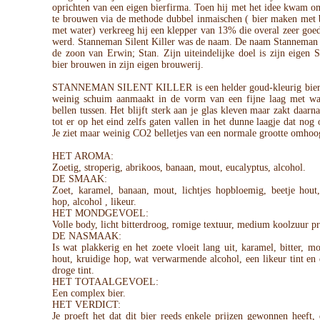
oprichten van een eigen bierfirma. Toen hij met het idee kwam o
te brouwen via de methode dubbel inmaischen ( bier maken met b
met water) verkreeg hij een klepper van 13% die overal zeer goe
werd. Stanneman Silent Killer was de naam. De naam Stanneman
de zoon van Erwin; Stan. Zijn uiteindelijke doel is zijn eigen
bier brouwen in zijn eigen brouwerij.
STANNEMAN SILENT KILLER is een helder goud-kleurig bier
weinig schuim aanmaakt in de vorm van een fijne laag met wa
bellen tussen. Het blijft sterk aan je glas kleven maar zakt daarna
tot er op het eind zelfs gaten vallen in het dunne laagje dat nog o
Je ziet maar weinig CO2 belletjes van een normale grootte omhoo
HET AROMA:
Zoetig, stroperig, abrikoos, banaan, mout, eucalyptus, alcohol.
DE SMAAK:
Zoet, karamel, banaan, mout, lichtjes hopbloemig, beetje hout,
hop, alcohol , likeur.
HET MONDGEVOEL:
Volle body, licht bitterdroog, romige textuur, medium koolzuur pr
DE NASMAAK:
Is wat plakkerig en het zoete vloeit lang uit, karamel, bitter, mo
hout, kruidige hop, wat verwarmende alcohol, een likeur tint en 
droge tint.
HET TOTAALGEVOEL:
Een complex bier.
HET VERDICT:
Je proeft het dat dit bier reeds enkele prijzen gewonnen heeft, 