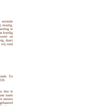
n normale
ij moutig,
areling te
at kruidig
wortel en
pig, duurt
 vrij rond
monde. En
026.
or bier te
haar naam
uit nieuwe
 gebaseerd