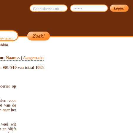
uwerijen
on:
Naam
|
Aangemaakt
en
901
-
910
van totaal
1085
oerier op
alen voor
pt van de
n naar het
veel wit
 en blijft