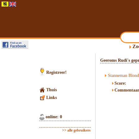
Zo
Geeroms Rudi's gepr
Registreer!
Stanneman Blond
Score:
Thuis
Commentaar
Links
online: 0
>> alle gebruikers