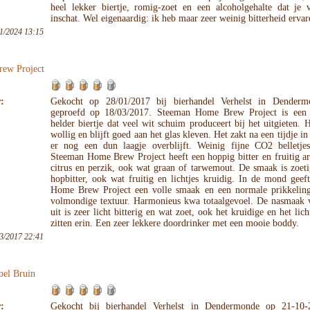
heel lekker biertje, romig-zoet en een alcoholgehalte dat je v
inschat. Wel eigenaardig: ik heb maar zeer weinig bitterheid ervar
1/2024 13:15
ew Project
:
Gekocht op 28/01/2017 bij bierhandel Verhelst in Dender
geproefd op 18/03/2017. Steeman Home Brew Project is een
helder biertje dat veel wit schuim produceert bij het uitgieten. H
wollig en blijft goed aan het glas kleven. Het zakt na een tijdje in 
er nog een dun laagje overblijft. Weinig fijne CO2 belletjes
Steeman Home Brew Project heeft een hoppig bitter en fruitig a
citrus en perzik, ook wat graan of tarwemout. De smaak is zoeti
hopbitter, ook wat fruitig en lichtjes kruidig. In de mond gee
Home Brew Project een volle smaak en een normale prikkelin
volmondige textuur. Harmonieus kwa totaalgevoel. De nasmaak v
uit is zeer licht bitterig en wat zoet, ook het kruidige en het lic
zitten erin. Een zeer lekkere doordrinker met een mooie boddy.
3/2017 22:41
bel Bruin
:
Gekocht bij bierhandel Verhelst in Dendermonde op 21-10