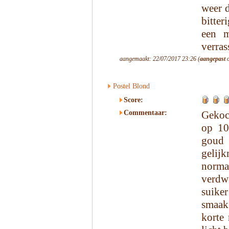
weer d
bitter
een m
verras
aangemaakt: 22/07/2017 23:26 (
aangepast
o
Postel Blond
Score:
Commentaar:
Gekoc
op 10
goud 
gelij
norma
verdw
suike
smaak 
korte