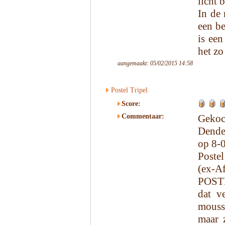
licht 
In de 
een be
is een
het zo
aangemaakt: 05/02/2015 14:58
Postel Tripel
Score:
Commentaar:
Geko
Dende
op 8-
Poste
(ex-Af
POSTE
dat v
moussi
maar z