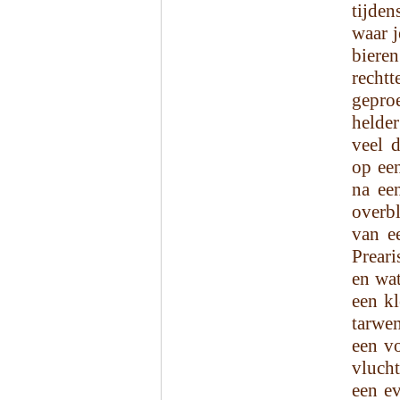
tijden
waar j
bier
recht
gepro
helder
veel d
op een
na een
overbl
van e
Preari
en wat
een kl
tarwem
een vo
vluch
een ev