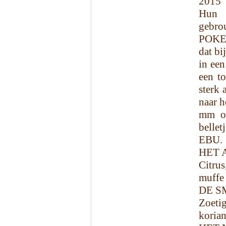
2015 
Hun 
gebro
POKER
dat bi
in een
een to
sterk 
naar h
mm op
belle
EBU.
HET 
Citrus
muffe 
DE S
Zoeti
korian