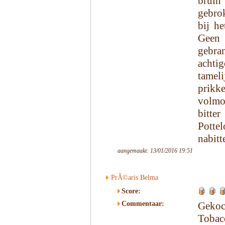
bruin
gebro
bij he
Geen 
gebra
achtig
tameli
prikk
volmon
bitte
Pott
nabitt
aangemaakt: 13/01/2016 19:51
PrÃ©aris Belma
Score:
Commentaar:
Gekoc
Tobacc