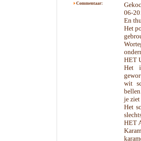
Commentaar:
Gekoc
06-201
En th
Het p
gebr
Worteg
onder
HET 
Het i
gewor
wit s
bellen
je zie
Het sc
slecht
HET 
Karam
karam