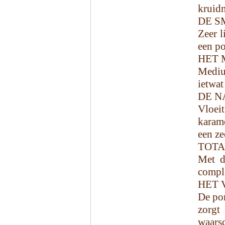
kruidn
DE S
Zeer l
een p
HET 
Mediu
ietwat
DE N
Vloei
karam
een ze
TOTA
Met d
comple
HET 
De pom
zorgt
waarsc