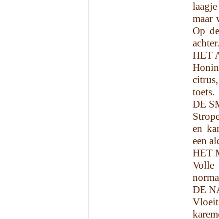
laagje
maar w
Op de
achter
HET 
Honin
citru
toets.
DE S
Strop
en ka
een al
HET 
Volle
normaa
DE N
Vloe
karem