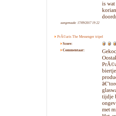
is wat
koria
doordr
aangemaakt: 17/09/2017 19:22
PrÃ©aris The Messenger tripel
Score:
Commentaar:
Gekoc
Oosta
PrÃ©a
biert
produc
â€˜tor
glaswa
tijdje
ongev
met mi