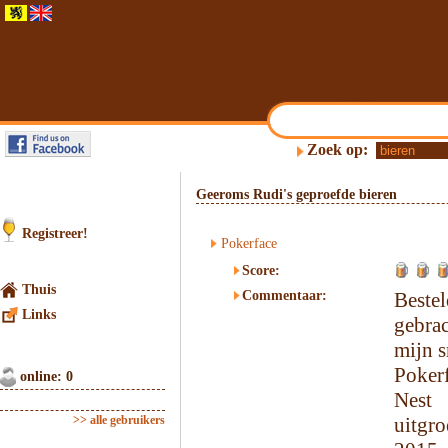
Zoek op:
Geeroms Rudi's geproefde bieren
Registreer!
Pokerface
Score:
Thuis
Commentaar:
Bestel
Links
gebra
mijn s
Poker
online: 0
Nest
>> alle gebruikers
uitgr