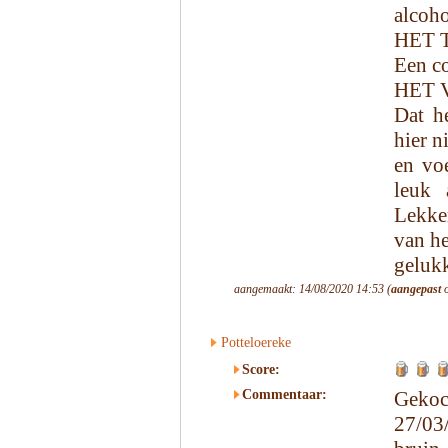
alcoho
HET 
Een co
HET 
Dat h
hier n
en voe
leuk 
Lekker
van he
gelukk
aangemaakt: 14/08/2020 14:53 (
aangepast
o
Potteloereke
Score:
Commentaar:
Gekoc
27/03