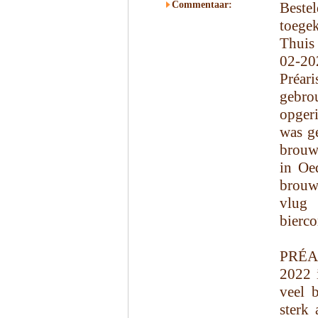
Commentaar:
Beste
toege
Thuis
02-20
Préar
gebro
opgeri
was ge
brouw
in Oe
brouwo
vlug
bierc
PRÉA
2022 i
veel 
sterk