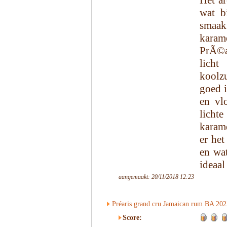
Het a
wat b
smaa
karam
PrÃ©a
lich
koolzu
goed i
en vlo
licht
karame
er het
en wat
ideaal
aangemaakt: 20/11/2018 12:23
Préaris grand cru Jamaican rum BA 202
Score: