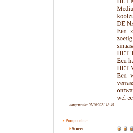
HET 
Mediu
koolzu
DE N
Een ze
zoeti
sinaas
HET 
Een ha
HET 
Een w
verras
ontwa
wel ee
aangemaakt: 05/10/2021 18:49
Pompoenbier
Score: