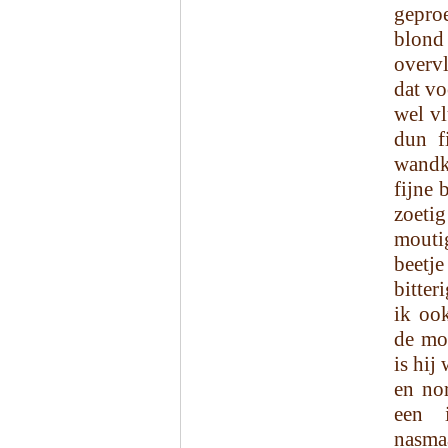
gepro
blond 
overv
dat vo
wel vl
dun f
wandk
fijne 
zoeti
moutig
beetj
bitter
ik oo
de mo
is hij
en nor
een i
nasma