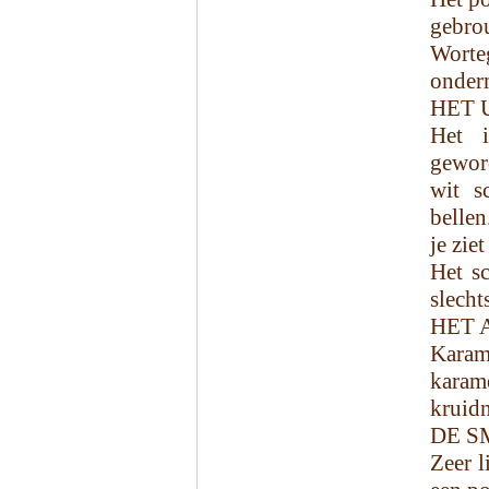
gebr
Worteg
onder
HET 
Het i
gewor
wit s
bellen
je zie
Het sc
slecht
HET 
Karam
karam
kruidn
DE S
Zeer l