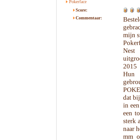
Pokerface
Score:
Commentaar:
Bestel
gebra
mijn s
Poker
Nest
uitgr
2015 
Hun 
gebro
POKER
dat bi
in een
een to
sterk 
naar h
mm op