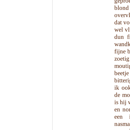
gepro
blond 
overv
dat vo
wel vl
dun f
wandk
fijne 
zoeti
moutig
beetj
bitter
ik oo
de mo
is hij
en nor
een i
nasma