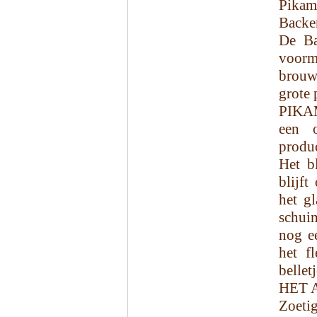
Pikam
Backe
De Ba
voorm
brouw
grote 
PIKAM
een o
produ
Het b
blijft
het gl
schuim
nog e
het f
bellet
HET 
Zoeti