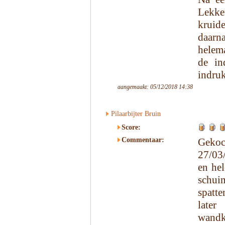
Lekke
kruid
daarna
helema
de in
indruk
aangemaakt: 05/12/2018 14:38
Pilaarbijter Bruin
Score:
Commentaar:
Gekoc
27/03/
en hel
schui
spatte
late
wandk