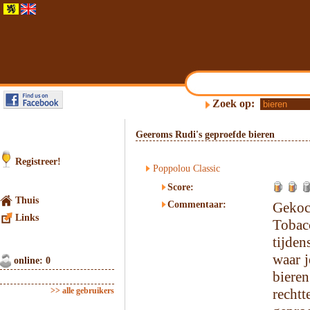
Zoek op:
Geeroms Rudi's geproefde bieren
Registreer!
Poppolou Classic
Score:
Thuis
Commentaar:
Gekoc
Links
Tobacc
tijden
waar j
online: 0
bier
>> alle gebruikers
recht