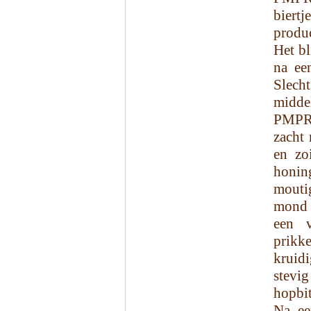
biert
produc
Het bl
na een
Slec
midde
PMPRN
zacht
en zo
honin
moutig
mond 
een v
prikk
kruid
stevi
hopbit
Na ee