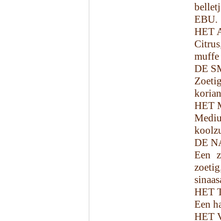
belle
EBU.
HET 
Citrus
muffe 
DE S
Zoeti
korian
HET 
Mediu
koolzu
DE N
Een ze
zoeti
sinaas
HET 
Een ha
HET 