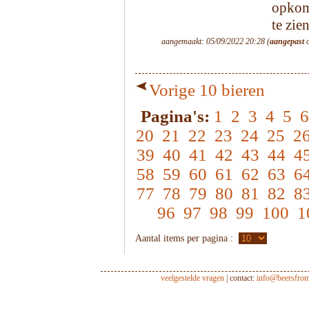
opkome
te zien
aangemaakt: 05/09/2022 20:28 (
aangepast
o
Vorige 10 bieren
Pagina's:
1
2
3
4
5
6
20
21
22
23
24
25
2
39
40
41
42
43
44
4
58
59
60
61
62
63
6
77
78
79
80
81
82
8
96
97
98
99
100
1
Aantal items per pagina :
veelgestelde vragen
| contact:
info@beersfro