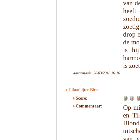
van de
heeft
zoeth
zoetig
drop e
de mon
is hi
harmon
is zoe
aangemaakt: 20/03/2016 16:16
Pilaarbijter Blond
Score:
Commentaar:
Op mij
en Ti
Blond
uitsch
van v