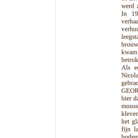
werd z
In 19
verha
verhu
leegs
brouwe
kwam 
betro
Als e
Nicol
gebrac
GEORG
bier d
mouss
kleven
het g
fijn 
bodem