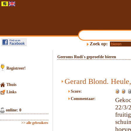
Zoek op:
Geeroms Rudi's geproefde bieren
Registreer!
Gerard Blond. Heule
Thuis
Score:
Links
Commentaar:
Gekoc
22/3/
online: 0
fruiti
schui
>> alle gebruikers
hoeve