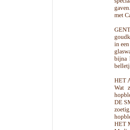
specia
gaven.
met Ca
GENT
goudk
in een
glaswa
bijna
bellet
HET 
Wat z
hopbl
DE S
zoetig
hopbl
HET 