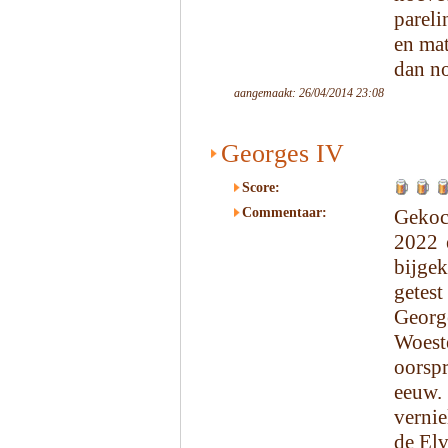
pareli
en ma
dan no
aangemaakt: 26/04/2014 23:08
Georges IV
Score:
Commentaar:
Gekoc
2022 
bijge
getest
George
Woest
oorspr
eeuw. 
verni
de Elv