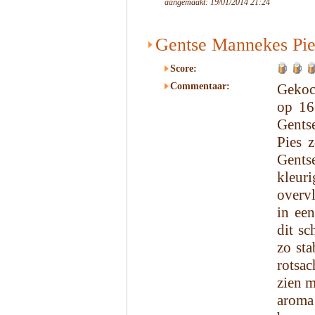
aangemaakt: 19/01/2014 21:24
Gentse Mannekes Pie
Score:
Commentaar:
Gekoc
op 16
Gents
Pies z
Gents
kleur
overv
in een
dit sc
zo sta
rotsac
zien m
aroma 