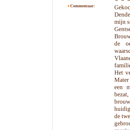
Commentaar:
Gekoc
Dende
mijn 
Gents
Brouw
de o
waars
Vlaan
famil
Het v
Mater 
een m
bezat
brouw
huidi
de twe
gebro