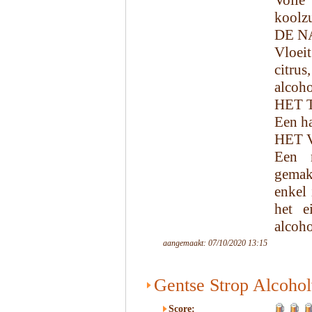
Volle
koolz
DE N
Vloeit
citrus
alcoho
HET 
Een h
HET 
Een m
gemak
enkel
het e
alcoho
aangemaakt: 07/10/2020 13:15
Gentse Strop Alcohol
Score: