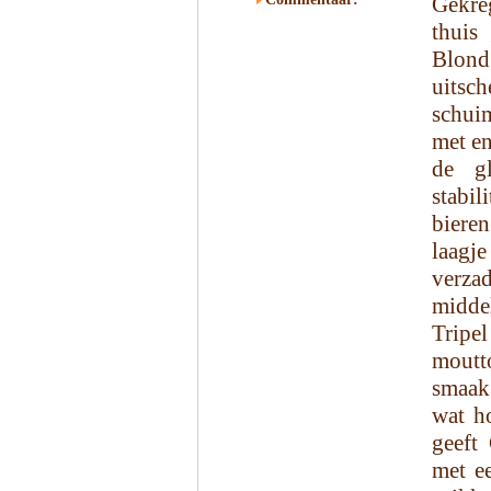
Gekre
thuis
Blond
uitsc
schui
met en
de g
stabil
biere
laagj
verza
midde
Tripel
moutt
smaak
wat h
geeft
met ee