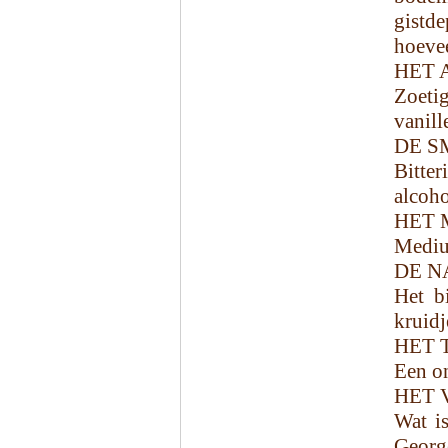
gistd
hoevee
HET 
Zoetig
vanill
DE S
Bitter
alcoho
HET 
Mediu
DE N
Het bi
kruidj
HET 
Een on
HET 
Wat is
George