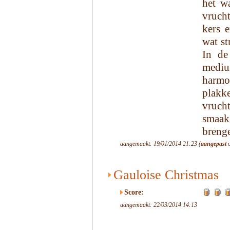
het w
vrucht
kers 
wat st
In de
medium
harmon
plakk
vruch
smaak
brenge
aangemaakt: 19/01/2014 21:23 (
aangepast
o
Gauloise Christmas
Score:
aangemaakt: 22/03/2014 14:13