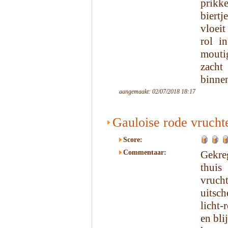
prikk
biertj
vloeit
rol in
moutig
zach
binnen
aangemaakt: 02/07/2018 18:17
Gauloise rode vrucht
Score:
Commentaar:
Gekre
thuis
vrucht
uitsc
licht-
en bli