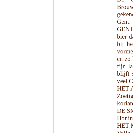
Brouw
geken
Gent.
GENTS
bier d
bij he
vormen
en zo 
fijn l
blijft
veel C
HET 
Zoetig
korian
DE S
Honing
HET 