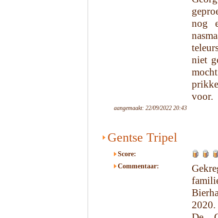
gepro
nog e
nasm
teleur
niet 
moch
prikk
voor.
aangemaakt: 22/09/2022 20:43
Gentse Tripel
Score:
Commentaar:
Gekr
famil
Bierh
2020.
De G