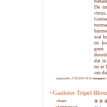
banaa
De sm
citrus
Gents
norm
harmon
wat ho
en ko
geen 
doordr
dat in
en er 
om dat
aangemaakt: 27/02/2019 18:02 (
aangepast
o
Gauloise Tripel Blon
Score:
Commentaar: