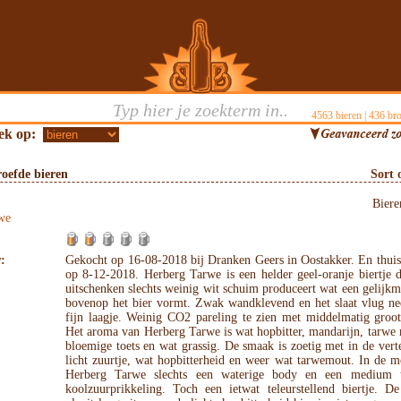
4563
bieren |
436
bro
ek op:
oefde bieren
Sort 
Bier
we
:
Gekocht op 16-08-2018 bij Dranken Geers in Oostakker. En thuis
op 8-12-2018. Herberg Tarwe is een helder geel-oranje biertje d
uitschenken slechts weinig wit schuim produceert wat een gelijkm
bovenop het bier vormt. Zwak wandklevend en het slaat vlug nee
fijn laagje. Weinig CO2 pareling te zien met middelmatig groot
Het aroma van Herberg Tarwe is wat hopbitter, mandarijn, tarwe
bloemige toets en wat grassig. De smaak is zoetig met in de vert
licht zuurtje, wat hopbitterheid en weer wat tarwemout. In de 
Herberg Tarwe slechts een waterige body en een medium t
koolzuurprikkeling. Toch een ietwat teleurstellend biertje. D