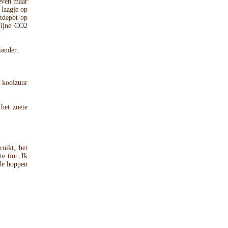
leven maar
 laagje op
stdepot op
fijne CO2
iander.
 koolzuur
 het zoete
ruikt, het
e tint. Ik
nde hoppen