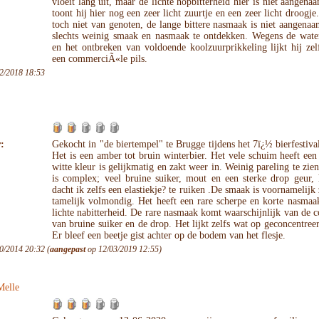
vloeit lang uit, maar de lichte hopbitterheid hier is niet aangena
toont hij hier nog een zeer licht zuurtje en een zeer licht droogje
toch niet van genoten, de lange bittere nasmaak is niet aangenaa
slechts weinig smaak en nasmaak te ontdekken. Wegens de wate
en het ontbreken van voldoende koolzuurprikkeling lijkt hij ze
een commerciÃ«le pils.
2/2018 18:53
:
Gekocht in "de biertempel" te Brugge tijdens het 7ï¿½ bierfestiva
Het is een amber tot bruin winterbier. Het vele schuim heeft ee
witte kleur is gelijkmatig en zakt weer in. Weinig pareling te zie
is complex; veel bruine suiker, mout en een sterke drop geur, 
dacht ik zelfs een elastiekje? te ruiken .De smaak is voornamelijk 
tamelijk volmondig. Het heeft een rare scherpe en korte nasmaa
lichte nabitterheid. De rare nasmaak komt waarschijnlijk van de 
van bruine suiker en de drop. Het lijkt zelfs wat op geconcentree
Er bleef een beetje gist achter op de bodem van het flesje.
0/2014 20:32 (
aangepast
op 12/03/2019 12:55)
Melle