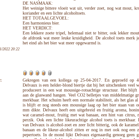
DE NASMAAK:
Het weinige bittere vloeit wat uit, verder zoet, nog wat mout, kr
koriander en een lichte alcoholtoets.
HET TOTAALGEVOEL:
Een harmonieus bier.
HET VERDICT:
Een lekkere zoete tripel, helemaal niet te bitter, ook lekker mou
de afdronk wat meer leuke kruidigheid. De alcohol toets merk j
het eind als het bier wat meer opgewarmd is.
1/2022 20:22
:
Gekregen van een kollega op 25-04-2017. En geproefd op 4
Delvaux is een helder-blond biertje dat bij het uitschenken veel 
produceert in een wat moussige-rotsachtige structuur. Het blijft
aan de glaswand hangen. Veel CO2 belletjes van middelmatige gr
merkbaar. Het schuim heeft een normale stabiliteit, als het glas al
is blijft er nog steeds een moussige laag op het bier staan van 
mm dikte. Delvaux heeft een uitgebreid en fruitig aroma, honin
wat caramel-mout, fruitig met wat banaan, een hint van citrus,
perzik. Ook een lichte likeurachtige alcohol toets is merkbaar
van Delvaux is alcohol-zoet en zeer licht bitterig, ook de karame
banaan en de likeur-alcohol zitten er nog in met ook nog een z
pepertoets. In de mond lijkt Delvaux eigenaardig genoeg geen g