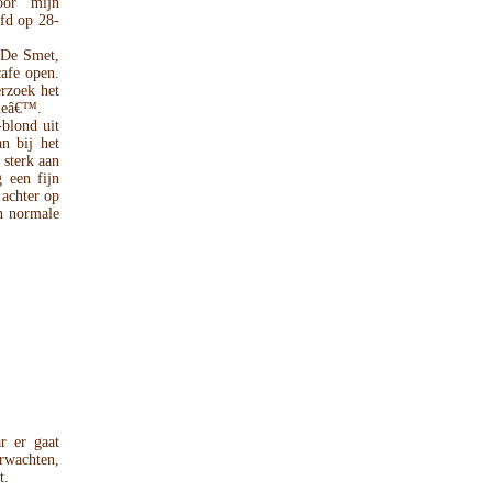
oor mijn
efd op 28-
 De Smet,
cafe open.
rzoek het
lleâ€™.
lond uit
n bij het
 sterk aan
 een fijn
 achter op
en normale
r er gaat
erwachten,
t.