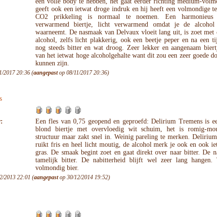
een volle body te hebben, het gaat eerder richting medium-volm
geeft ook een ietwat droge indruk en hij heeft een volmondige t
CO2 prikkeling is normaal te noemen. Een harmonieus 
verwarmend biertje, licht verwarmend omdat je de alcohol 
waarneemt. De nasmaak van Delvaux vloeit lang uit, is zoet met 
alcohol, zelfs licht plakkerig, ook een beetje peper en na een tij
nog steeds bitter en wat droog. Zeer lekker en aangenaam biertj
van het ietwat hoge alcoholgehalte want dit zou een zeer goede d
kunnen zijn.
1/2017 20:36 (
aangepast
op 08/11/2017 20:36)
s
:
Een fles van 0,75 geopend en geproefd: Delirium Tremens is ee
blond biertje met overvloedig wit schuim, het is romig-mo
structuur maar zakt snel in. Weinig pareling te merken. Deliri
ruikt fris en heel licht moutig, de alcohol merk je ook en ook ie
gras. De smaak begint zoet en gaat direkt over naar bitter. De 
tamelijk bitter. De nabitterheid blijft wel zeer lang hangen.
volmondig bier.
2/2013 22:01 (
aangepast
op 30/12/2014 19:52)