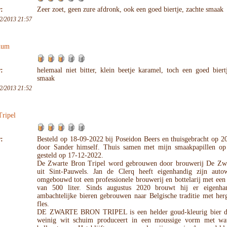
:
Zeer zoet, geen zure afdronk, ook een goed biertje, zachte smaak
2/2013 21:57
num
:
helemaal niet bitter, klein beetje karamel, toch een goed biert
smaak
2/2013 21:52
ripel
:
Besteld op 18-09-2022 bij Poseidon Beers en thuisgebracht op 2
door Sander himself. Thuis samen met mijn smaakpapillen op
gesteld op 17-12-2022.
De Zwarte Bron Tripel word gebrouwen door brouwerij De Zw
uit Sint-Pauwels. Jan de Clerq heeft eigenhandig zijn autow
omgebouwd tot een professionele brouwerij en bottelarij met een 
van 500 liter. Sinds augustus 2020 brouwt hij er eigenha
ambachtelijke bieren gebrouwen naar Belgische traditie met her
fles.
DE ZWARTE BRON TRIPEL is een helder goud-kleurig bier da
weinig wit schuim produceert in een moussige vorm met wa