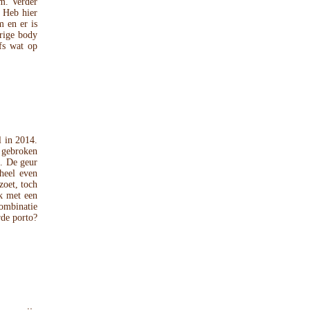
am. Verder
. Heb hier
m en er is
rige body
lfs wat op
l in 2014.
n gebroken
n. De geur
heel even
zoet, toch
k met een
combinatie
rde porto?