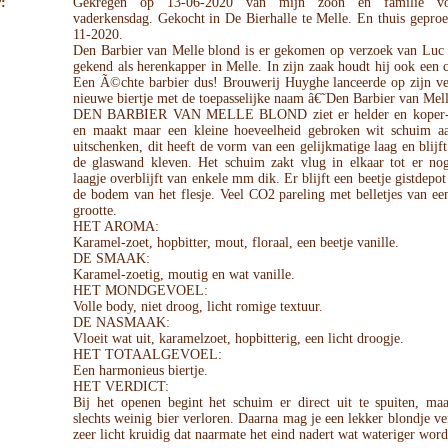
:
Gekregen op 13-06-2020 van mijn zoon en familie v
vaderkensdag. Gekocht in De Bierhalle te Melle. En thuis gepro
11-2020.
Den Barbier van Melle blond is er gekomen op verzoek van Luc
gekend als herenkapper in Melle. In zijn zaak houdt hij ook een 
Een Ã©chte barbier dus! Brouwerij Huyghe lanceerde op zijn ve
nieuwe biertje met de toepasselijke naam â€˜Den Barbier van Me
DEN BARBIER VAN MELLE BLOND ziet er helder en koper-b
en maakt maar een kleine hoeveelheid gebroken wit schuim aa
uitschenken, dit heeft de vorm van een gelijkmatige laag en blijft
de glaswand kleven. Het schuim zakt vlug in elkaar tot er nog
laagje overblijft van enkele mm dik. Er blijft een beetje gistdepot
de bodem van het flesje. Veel CO2 pareling met belletjes van e
grootte.
HET AROMA:
Karamel-zoet, hopbitter, mout, floraal, een beetje vanille.
DE SMAAK:
Karamel-zoetig, moutig en wat vanille.
HET MONDGEVOEL:
Volle body, niet droog, licht romige textuur.
DE NASMAAK:
Vloeit wat uit, karamelzoet, hopbitterig, een licht droogje.
HET TOTAALGEVOEL:
Een harmonieus biertje.
HET VERDICT:
Bij het openen begint het schuim er direct uit te spuiten, maa
slechts weinig bier verloren. Daarna mag je een lekker blondje v
zeer licht kruidig dat naarmate het eind nadert wat wateriger word