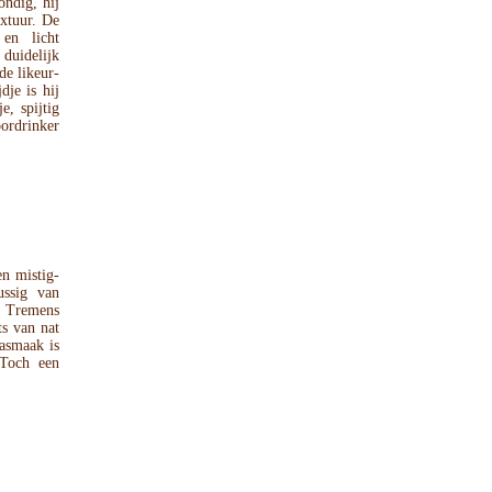
ondig, hij
extuur. De
en licht
duidelijk
de likeur-
dje is hij
e, spijtig
oordrinker
n mistig-
ussig van
um Tremens
ts van nat
nasmaak is
 Toch een