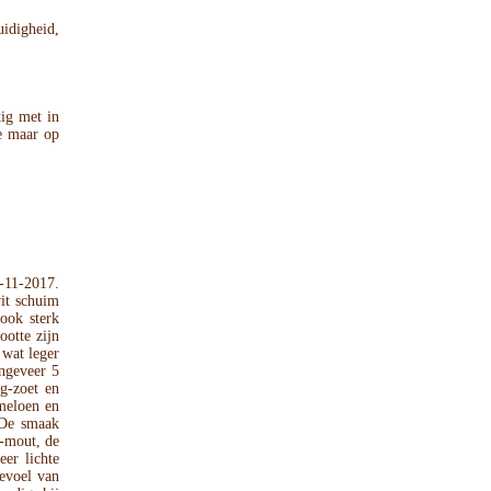
uidigheid,
tig met in
e maar op
-11-2017.
wit schuim
 ook sterk
ootte zijn
 wat leger
ongeveer 5
g-zoet en
 meloen en
. De smaak
l-mout, de
eer lichte
evoel van