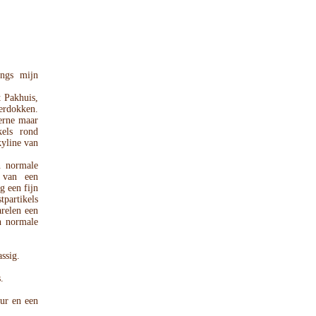
angs mijn
 Pakhuis,
rdokken.
erne maar
els rond
kyline van
n normale
 van een
g een fijn
tpartikels
arelen een
n normale
assig.
.
uur en een