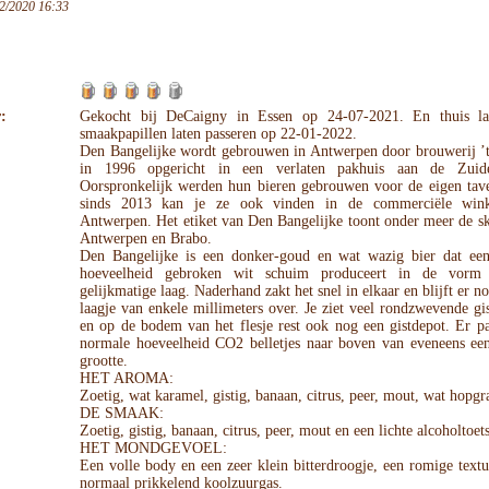
2/2020 16:33
:
Gekocht bij DeCaigny in Essen op 24-07-2021. En thuis l
smaakpapillen laten passeren op 22-01-2022.
Den Bangelijke wordt gebrouwen in Antwerpen door brouwerij ’t
in 1996 opgericht in een verlaten pakhuis aan de Zuide
Oorspronkelijk werden hun bieren gebrouwen voor de eigen tav
sinds 2013 kan je ze ook vinden in de commerciële wink
Antwerpen. Het etiket van Den Bangelijke toont onder meer de s
Antwerpen en Brabo.
Den Bangelijke is een donker-goud en wat wazig bier dat ee
hoeveelheid gebroken wit schuim produceert in de vorm
gelijkmatige laag. Naderhand zakt het snel in elkaar en blijft er no
laagje van enkele millimeters over. Je ziet veel rondzwevende gis
en op de bodem van het flesje rest ook nog een gistdepot. Er p
normale hoeveelheid CO2 belletjes naar boven van eveneens ee
grootte.
HET AROMA:
Zoetig, wat karamel, gistig, banaan, citrus, peer, mout, wat hopgr
DE SMAAK:
Zoetig, gistig, banaan, citrus, peer, mout en een lichte alcoholtoets
HET MONDGEVOEL:
Een volle body en een zeer klein bitterdroogje, een romige text
normaal prikkelend koolzuurgas.