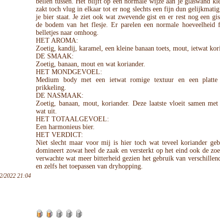
bellen tussen. Het blijft op een normale wijze aan je glaswand k
zakt toch vlug in elkaar tot er nog slechts een fijn dun gelijkmatig
je bier staat. Je ziet ook wat zwevende gist en er rest nog een gi
de bodem van het flesje. Er parelen een normale hoeveelheid 
belletjes naar omhoog.
HET AROMA:
Zoetig, kandij, karamel, een kleine banaan toets, mout, ietwat kor
DE SMAAK:
Zoetig, banaan, mout en wat koriander.
HET MONDGEVOEL:
Medium body met een ietwat romige textuur en een platte
prikkeling.
DE NASMAAK:
Zoetig, banaan, mout, koriander. Deze laatste vloeit samen met
wat uit.
HET TOTAALGEVOEL:
Een harmonieus bier.
HET VERDICT:
Niet slecht maar voor mij is hier toch wat teveel koriander geb
domineert zowat heel de zaak en versterkt op het eind ook de zoet
verwachte wat meer bitterheid gezien het gebruik van verschille
en zelfs het toepassen van dryhopping.
2/2022 21:04