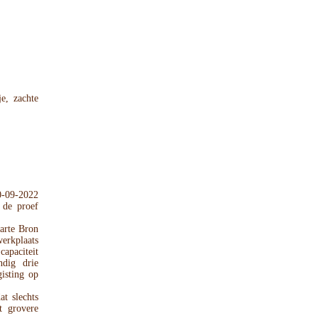
je, zachte
0-09-2022
 de proef
arte Bron
erkplaats
capaciteit
ndig drie
gisting op
t slechts
t grovere