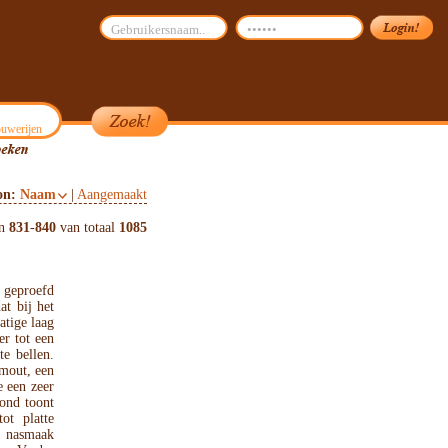
uwerijen
on:
Naam
|
Aangemaakt
en
831
-
840
van totaal
1085
 geproefd
at bij het
atige laag
r tot een
te bellen.
 mout, een
e een zeer
mond toont
ot platte
e nasmaak