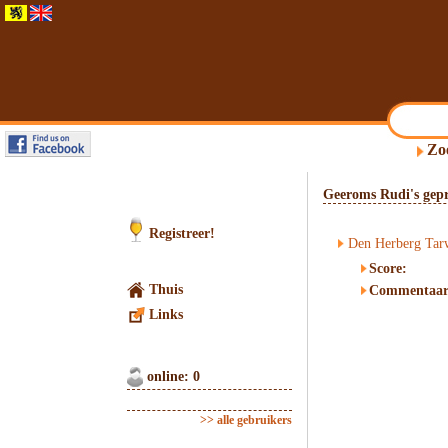
Zo
Geeroms Rudi's gepr
Registreer!
Den Herberg Tar
Score:
Thuis
Commentaar
Links
online: 0
>> alle gebruikers