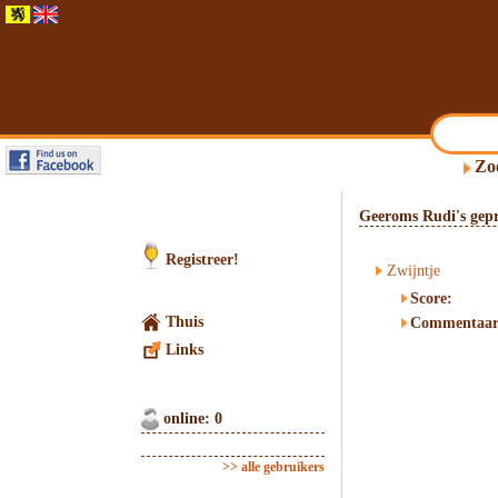
Zo
Geeroms Rudi's gepr
Registreer!
Zwijntje
Score:
Thuis
Commentaar
Links
online: 0
>> alle gebruikers