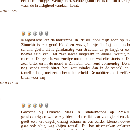
een licht droogje. Weinig verrassende grand cru is dit, toch vraa
waar de kruidigheid vandaan komt.
2/2018 15:56
:
Meegebracht van de biertempel in Brussel door mijn zoon op 30
Zinnebir is een goud blond en wazig biertje dat bij het uitsch
schuim geeft, dit is gelijkmatig van structuur en je krijgt er e
hoeveelheid van. Het zakt slecht langzaam in elkaar. Weinig pa
merken. De geur is van zoetige mout en ook wat citrustoetsen. D
zeer bitter en in de mond is Zinnebir toch rond volmondig. De 
nog steeds sterk bitter (wel wat minder dan in de smaak) en 
tamelijk lang, met een scherpe bitterheid. De nabitterheid is zelfs
bitter voor mij.
1/2015 15:20
ne
:
Gekocht bij Dranken Maes in Dendermonde op 22/3/2
goudkleurig en wat wazig biertje dat ruikt naar zoetigheid en al
geeft een wit ongelijkmatig schuim in een eerder kleine hoevee
gaat ook vlug weg (bijna totaal). Bij het uitschenken oplette