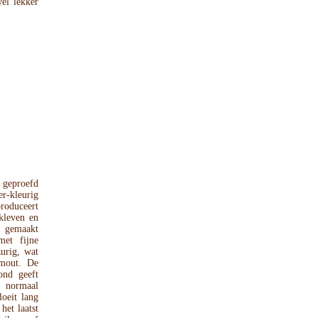
el lekker
 geproefd
r-kleurig
produceert
 kleven en
€™ gemaakt
met fijne
urig, wat
lmout. De
ond geeft
 normaal
oeit lang
het laatst