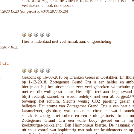
sterk aanwezig. Ook de vineuse toets is leuk. Gekoeld is dit w
verfrissend en ook dorstlessend.
4/2020 15:23 (
aangepast
op 03/04/2020 15:26)
:
Hier is inderdaad niet veel smaak aan, ontgoocheling.
6/2017 16:21
d Cru
:
Gekocht op 16-08-2018 bij Dranken Geers in Oostakker. En thuis
op 1-12-2018. Zottegemse Grand Cru is een helder en ambe
biertje dat bij het uitschenken zeer veel gebroken wit schuim 
met een dik-wollige structuur. Het blijft sterk aan de glaswand
blijft redelijk stabiel, er wordt redelijk snel een â€˜bergjeâ
bovenop het schuim. Slechts weinig CO2 pareling gezien 
belletjes. Het aroma van Zottegemse Grand Cru is een beetje z
karamelzoet, gistbitter, wat banaan en citrus en wat karame
smaak is zoetig, met suiker en een kruidige toets. In de m
Zottegemse Grand Cru een volle body gevoel en is hij
koolzuurgas-prikkelend. Een Harmonieus biertje. De nasmaak vl
uit en is vooral wat hopbitterig met ook een kruidentoets en op 