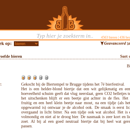
4563
bieren |
436
bro
ek op:
oefde bieren
Sort 
B
:
Gekocht bij de Biertempel te Brugge tijdens het 7é bierfestival.
Het is een helder-blond biertje dat een wit gelijkmatig en ee
hoeveelheid schuim geeft dat vlug neerslaat, geen CO2 belletjes t
het uitschenken blijft er een beetje gist achter in de fles. Het
fruitig en een heel klein beetje naar mout, na een tijdje (als he
opgewarmd is) ontwaar je de alcohol ook. De smaak is eerst lic
overgaand in licht bitter. Na een tijdje ook wat alcohol. Het is
volmondig en niet al te droog bier. De nasmaak is zeer kort en lic
zoet. Al bij al een goed neutraal biertje dat bij heel wat ger
passen.