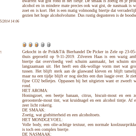
dwarrelt wat gist rond in het flesje. De smaak is zoetig en je pro
alcohol en in mindere mate precies ook wat gist, de nasmaak is 
zoet en is kort. Het is een matig volmondig biertje dat verraderlij
gezien het hoge alcoholvolume. Dus rustig degusteren is de boods
5/2014 14:06
:
Gekocht in de Prik&Tik Bierhandel De Picker in Zele op 23-05
thuis geproefd op 9-11-2019. Zilveren Haas is een wazig amb
biertje dat overvloedig veel schuim aanmaakt, het schuim st
langzaamaan uit. Het heeft een dik-wollige vorm met wat gro
tussen. Het blijft sterk aan de glaswand kleven en blijft tamelij
maar na een tijdje blijft er nog slechts een dun laagje over. Je zie
fijne CO2 belletjes. Oppassen bij het uitgieten want er zweeft w
rond.
HET AROMA:
Honingzoet, een beetje banaan, citrus, biscuit-mout en een ze
geroosterde-mout tint, wat kruidnagel en een alcohol tintje. Af e
zeer licht rokerig.
DE SMAAK:
Zoetig, wat gistbitterheid en een alcoholtoets.
HET MONDGEVOEL:
Volle body, een olie-achtige textuur, een normale koolzuurprikk
is toch een complex biertje.
DE NASMAAK: