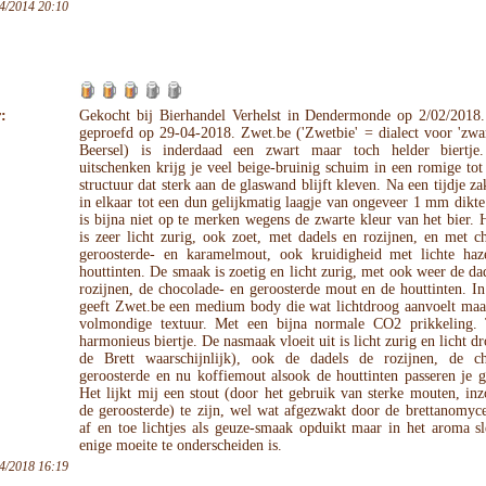
4/2014 20:10
:
Gekocht bij Bierhandel Verhelst in Dendermonde op 2/02/2018.
geproefd op 29-04-2018. Zwet.be ('Zwetbie' = dialect voor 'zwar
Beersel) is inderdaad een zwart maar toch helder biertje
uitschenken krijg je veel beige-bruinig schuim in een romige to
structuur dat sterk aan de glaswand blijft kleven. Na een tijdje za
in elkaar tot een dun gelijkmatig laagje van ongeveer 1 mm dikte
is bijna niet op te merken wegens de zwarte kleur van het bier.
is zeer licht zurig, ook zoet, met dadels en rozijnen, en met c
geroosterde- en karamelmout, ook kruidigheid met lichte haz
houttinten. De smaak is zoetig en licht zurig, met ook weer de da
rozijnen, de chocolade- en geroosterde mout en de houttinten. 
geeft Zwet.be een medium body die wat lichtdroog aanvoelt maa
volmondige textuur. Met een bijna normale CO2 prikkeling.
harmonieus biertje. De nasmaak vloeit uit is licht zurig en licht d
de Brett waarschijnlijk), ook de dadels de rozijnen, de ch
geroosterde en nu koffiemout alsook de houttinten passeren je 
Het lijkt mij een stout (door het gebruik van sterke mouten, in
de geroosterde) te zijn, wel wat afgezwakt door de brettanomyce
af en toe lichtjes als geuze-smaak opduikt maar in het aroma s
enige moeite te onderscheiden is.
4/2018 16:19