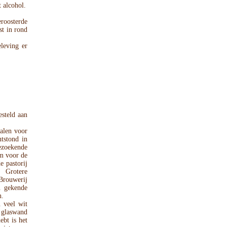
t alcohol.
roosterde
st in rond
leving er
steld aan
alen voor
tstond in
ezoekende
m voor de
 pastorij
 Grotere
Brouwerij
n gekende
n.
 veel wit
e glaswand
ebt is het