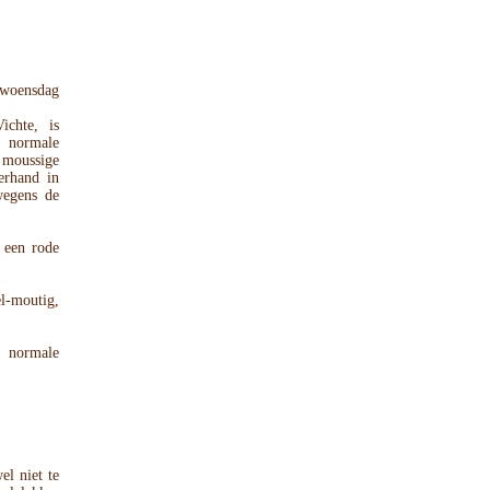
 woensdag
ichte, is
n normale
 moussige
erhand in
wegens de
n een rode
l-moutig,
normale
el niet te