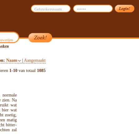
uwerijen
on:
Naam
|
Aangemaakt
ieren
1
-
10
van totaal
1085
n normale
e zien. Na
 ruikt wat
t bier wat
ht zoetig,
 een matig
ht bitter-
echten zal