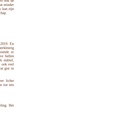
eft ook de
wat minder
k kan zijn
chap.
-2019. En
erkleurig
roomde er
ve bellen
k stabiel;
t ook veel
at gist in
er lichte
n toe iets
eling. Het