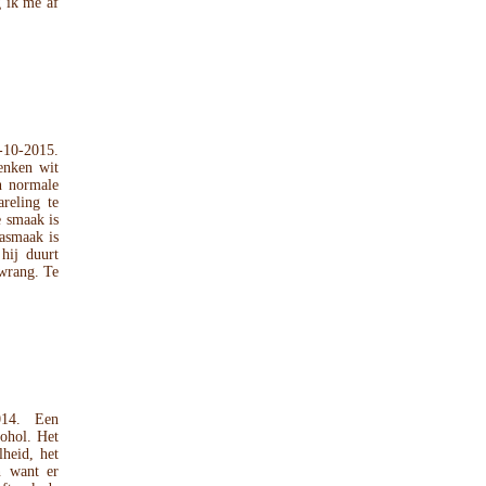
g ik me af
-10-2015.
enken wit
en normale
reling te
e smaak is
nasmaak is
hij duurt
 wrang. Te
014. Een
cohol. Het
lheid, het
n want er