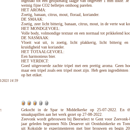
ingezakt tot een gelijkmatig laagje van ongeveer 1 mm dikte. Je
weinig fijne CO2 belletjes omhoog parelen.
HET AROMA:
Zoetig, banaan, citrus, mout, floraal, koriander.
DE SMAAK:
Zoetig, zeer licht bitterig, banaan, citrus, mout, in de verte wat ko
HET MONDGEVOEL:
Volle body, volmondige textuur en een normaal tot prikkelend ko
DE NASMAAK:
Vloeit wat uit, is zoetig, licht plakkerig, licht bitterig e
kruidigheid van koriander.
HET TOTAALGEVOEL:
Een harmonieus bier.
HET VERDICT:
Goed uitgevoerde zachte tripel met een prettig aroma. Geen hoo
maar een tripel zoals een tripel moet zijn. Heb geen ingrediënten 
op het etiket.
1/2021 14:59
:
Gekocht in de Spar te Middelkerke op 25-07-2022. En th
smaakpapillen aan het werk gezet op 27-08-2022.
Zeevonk wordt gebrouwen bij Beerselect te Gent voor Zeevonk-b
jaar geleden begonnen Nils Desaever uit Oostduinkerke en To
uit Koksijde te experimenteren met bier brouwen en begin 