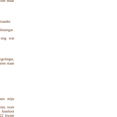
 ziet maar
riander.
olzuurgas.
n nog wat
gvlieger,
zien staan
uis mijn
ier, twee
m Ameloot
2022 kwam