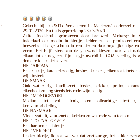
:
Gekocht bij Prik&Tik Vercauteren in Malderen/Londerzeel op
29-01-2020. En thuis geproefd op 28-03-2020.
Zulte Rood-bruin gebrouwen door brouwerij Verhaege in V
inderdaad een roodbruin biertje, helder en het produceert ee
hoeveelheid beige schuim in een hier en daar ongelijkmatige en
vorm. Het blijft sterk aan de glaswand kleven maar zakt nad
elkaar tot er nog een fijn laagje overblijft. CO2 pareling is 
donkere kleur niet te zien.
HET AROMA:
Een zuurtje, karamel-zoetig, bosbes, krieken, eikenhout-toets e
wijn insteek.
DE SMAAK:
Ook wat zurig, kandij-zoet, bosbes, krieken, pruim, karame
eikenhout en nog steeds iets rode-wijn achtig.
HET MONDGEVOEL:
Medium tot volle body, een olieachtige textuur, 
koolzuurprikkeling.
DE NASMAAK:
Vloeit wat uit, zuur-zoetje, krieken en wat rode wijn toetsen.
HET TOTAALGEVOEL:
Een harmonieus biertje.
HET VERDICT:
Lekker biertje, ik hou wel van dat zoet-zurige, het is hier evenw