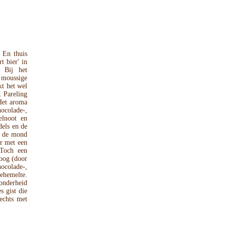
 En thuis
t bier' in
. Bij het
t moussige
kt het wel
. Pareling
 Het aroma
hocolade-,
elnoot en
dels en de
In de mond
r met een
 Toch een
roog (door
ocolade-,
gehemelte.
zonderheid
s gist die
lechts met