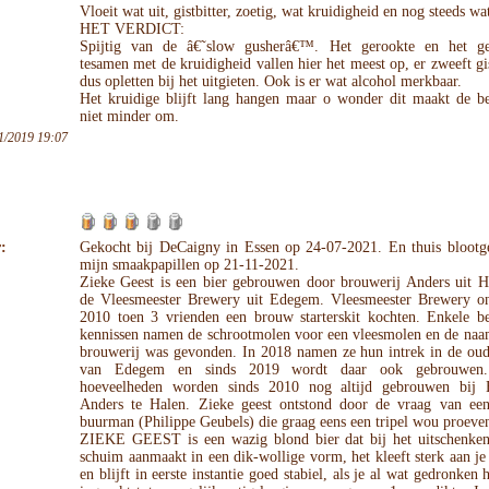
Vloeit wat uit, gistbitter, zoetig, wat kruidigheid en nog steeds wa
HET VERDICT:
Spijtig van de â€˜slow gusherâ€™. Het gerookte en het ge
tesamen met de kruidigheid vallen hier het meest op, er zweeft gi
dus opletten bij het uitgieten. Ook is er wat alcohol merkbaar.
Het kruidige blijft lang hangen maar o wonder dit maakt de be
niet minder om.
1/2019 19:07
:
Gekocht bij DeCaigny in Essen op 24-07-2021. En thuis blootge
mijn smaakpapillen op 21-11-2021.
Zieke Geest is een bier gebrouwen door brouwerij Anders uit H
de Vleesmeester Brewery uit Edegem. Vleesmeester Brewery on
2010 toen 3 vrienden een brouw starterskit kochten. Enkele b
kennissen namen de schrootmolen voor een vleesmolen en de naa
brouwerij was gevonden. In 2018 namen ze hun intrek in de oude
van Edegem en sinds 2019 wordt daar ook gebrouwen.
hoeveelheden worden sinds 2010 nog altijd gebrouwen bij 
Anders te Halen. Zieke geest ontstond door de vraag van ee
buurman (Philippe Geubels) die graag eens een tripel wou proeve
ZIEKE GEEST is een wazig blond bier dat bij het uitschenken
schuim aanmaakt in een dik-wollige vorm, het kleeft sterk aan j
en blijft in eerste instantie goed stabiel, als je al wat gedronken h