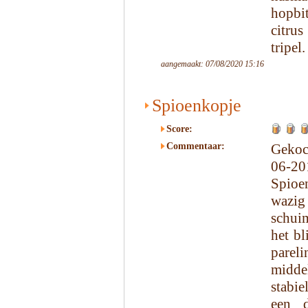
hopbi
citru
tripel.
aangemaakt: 07/08/2020 15:16
Spioenkopje
Score:
Commentaar:
Gekoc
06-2
Spioen
wazig 
schui
het bl
pare
middel
stabie
een d