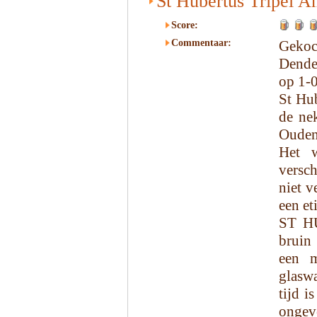
St Hubertus Tripel 
Score:
Commentaar:
Geko
Dende
op 1-
St Hu
de ne
Ouden
Het w
versc
niet v
een eti
ST H
bruin
een m
glaswa
tijd i
ongev