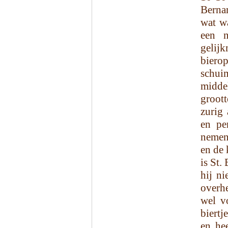
Bernar
wat wa
een n
gelij
biero
schu
midde
groott
zurig 
en pe
nemen.
en de 
is St.
hij ni
overh
wel v
biertj
en hee