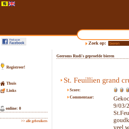
Zoek op:
Geeroms Rudi's geproefde bieren
Registreer!
St. Feuillien grand cr
Thuis
Score:
Links
Commentaar:
Gekoc
9/03/
online: 0
St.F
goudkl
>> alle gebruikers
veel w