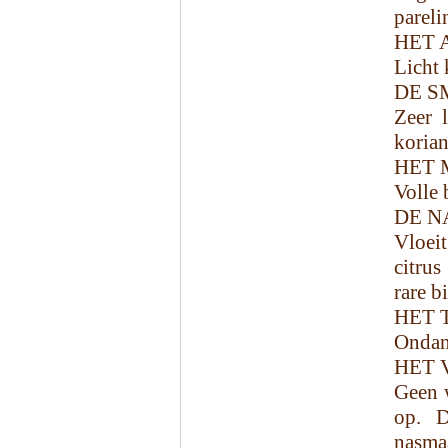
pareli
HET 
Licht 
DE S
Zeer l
koria
HET 
Volle 
DE N
Vloeit
citru
rare b
HET 
Ondank
HET 
Geen w
op. D
nasma