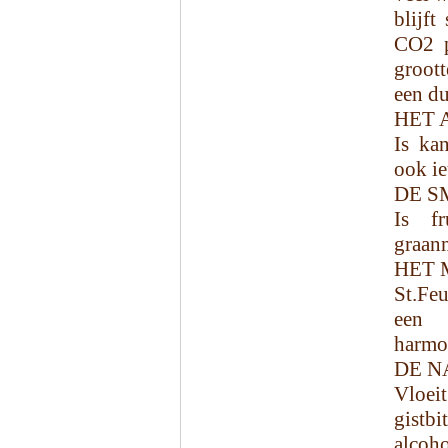
blijft
CO2 p
groott
een du
HET 
Is kan
ook ie
DE S
Is fr
graanm
HET 
St.Fe
een 
harmon
DE N
Vloei
gistb
alcoho