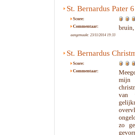
St. Bernardus Pater 6
Score:
Commentaar:
bruin,
aangemaakt: 23/11/2014 19:33
St. Bernardus Christ
Score:
Commentaar:
Meege
mijn
christ
van u
gelij
overv
ongelo
zo ge
gevor