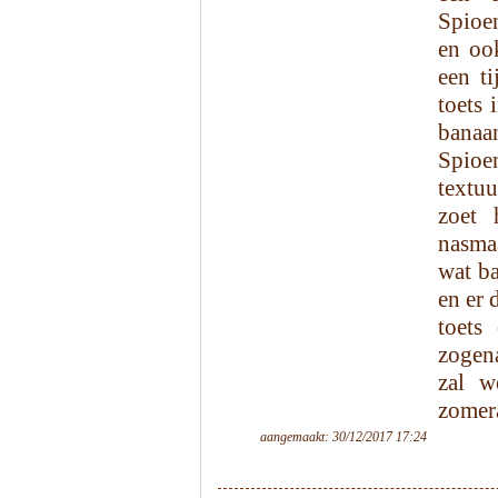
Spioen
en ook
een ti
toets 
banaa
Spioe
textuu
zoet 
nasmaa
wat ba
en er 
toets
zogena
zal w
zomer
aangemaakt: 30/12/2017 17:24