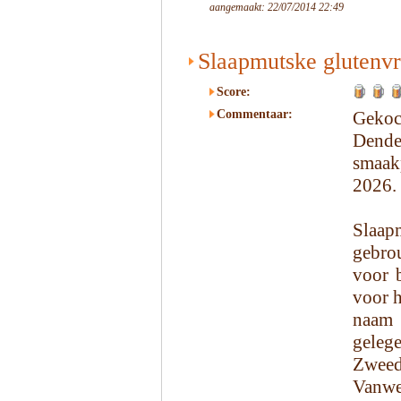
aangemaakt: 22/07/2014 22:49
Slaapmutske glutenvr
Score:
Commentaar:
Gekoc
Dende
smaak
2026.
Slaa
gebro
voor 
voor h
naam 
geleg
Zweed
Vanweg