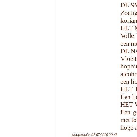
DE S
Zoeti
korian
HET 
Volle 
een m
DE N
Vloei
hopb
alcoho
een li
HET 
Een li
HET 
Een go
met to
hoge a
aangemaakt: 02/07/2020 20:48