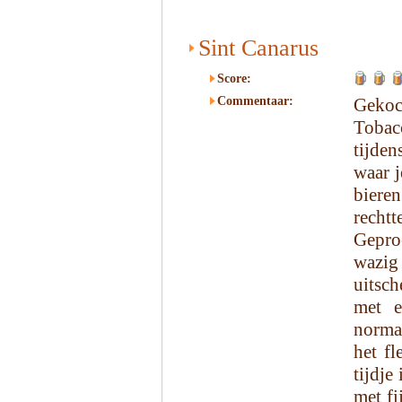
Sint Canarus
Score:
Commentaar:
Gekoc
Tobacc
tijden
waar j
bier
rech
Geproe
wazi
uitsc
met e
norma
het fl
tijdje
met fi