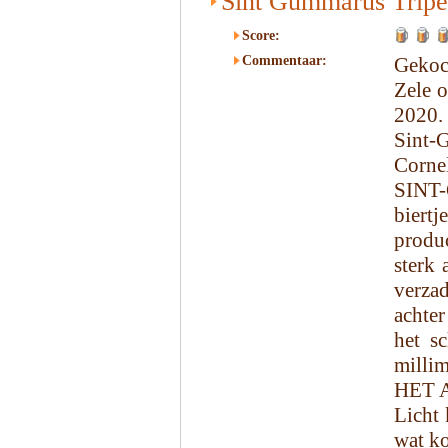
Sint Gummarus Tripe
Score:
Commentaar:
Gekoc
Zele 
2020.
Sint-
Cornel
SINT-
biert
produ
sterk 
verzad
achter
het s
millim
HET 
Licht 
wat ko