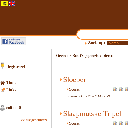
Zoek op:
Geeroms Rudi's geproefde bieren
Registreer!
Sloeber
Thuis
Score:
Links
aangemaakt: 22/07/2014 22:59
online: 0
Slaapmutske Tripel
>> alle gebruikers
Score: