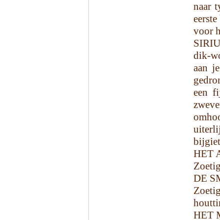
naar 
eerste
voor h
SIRIU
dik-wo
aan je
gedro
een f
zweven
omhoo
uiterl
bijgiet
HET 
Zoeti
DE S
Zoeti
houtti
HET 