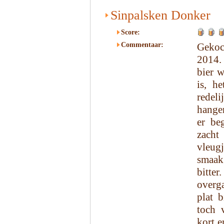
Sinpalsken Donker
Score:
Commentaar:
Gekoc
2014.
bier w
is, h
redeli
hangen
er be
zacht
vleug
smaak 
bitte
overga
plat 
toch 
kort e