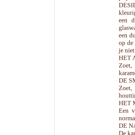
DESI
kleuri
een d
glasw
een du
op de 
je nie
HET 
Zoet,
karame
DE S
Zoet, 
houtti
HET 
Een v
norma
DE N
De kar