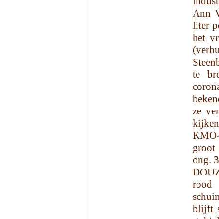
indust
Ann V
liter 
het v
(ver
Steenb
te br
coron
beken
ze ve
kijke
KMO-z
groot
ong. 3
DOUZE
rood 
schui
blijft