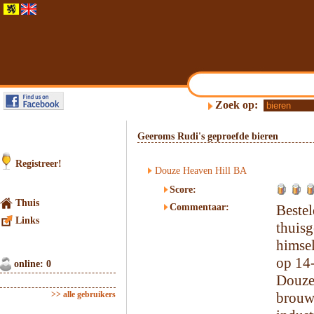
Zoek op:
Geeroms Rudi's geproefde bieren
Registreer!
Douze Heaven Hill BA
Score:
Thuis
Commentaar:
Beste
Links
thui
himse
op 14
online: 0
Douze
>> alle gebruikers
brouw