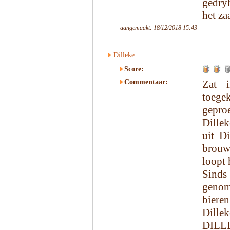
gedryh
het za
aangemaakt: 18/12/2018 15:43
Dilleke
Score:
Commentaar:
Zat i
toeg
gepro
Dille
uit D
brouw
loopt 
Sinds
genom
biere
Dille
DILLE