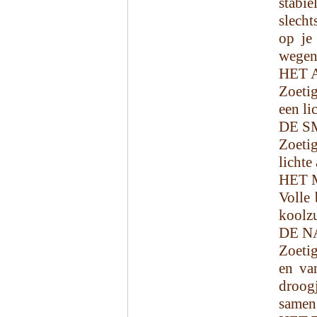
stabi
slecht
op je 
wegens
HET 
Zoetig
een li
DE S
Zoetig
lichte
HET 
Volle 
koolzu
DE N
Zoetig
en van
droog
samen 