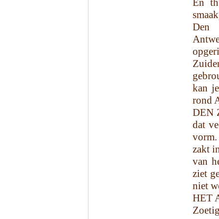
En th
smaak
Den 
Antwe
opger
Zuide
gebro
kan j
rond 
DEN Z
dat ve
vorm. 
zakt i
van he
ziet g
niet w
HET 
Zoetig