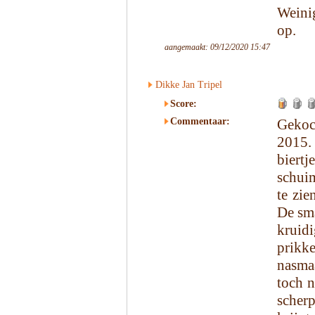
Weinig
op.
aangemaakt: 09/12/2020 15:47
Dikke Jan Tripel
Score:
Commentaar:
Gekoc
2015. 
biertj
schuim
te zie
De sma
kruid
prikk
nasma
toch n
scherp