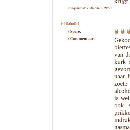
krijgt
aangemaakt: 13/01/2016 19:50
Diabolici
Score:
Commentaar:
Gekoc
bierfe
van d
kurk 
gevor
naar 
zoete
alcoho
is wei
ook w
prikk
indru
nasmaa