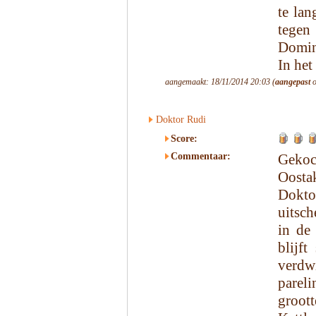
te lan
tegen
Dominu
In het 
aangemaakt: 18/11/2014 20:03 (
aangepast
o
Doktor Rudi
Score:
Commentaar:
Gekoc
Oosta
Doktor
uitsc
in de
blijf
verdwi
pareli
groott