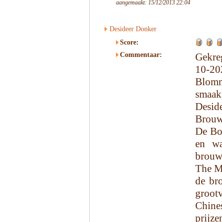
aangemaakt: 15/12/2013 22:04
Desideer Donker
Score:
Commentaar:
Gekre
10-20
Blomm
smaakp
Desi
Brouw
De Boc
en wa
brouwe
The M
de br
groot
Chines
prijz