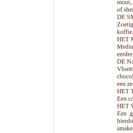
mout, 
of sher
DE S
Zoeti
koffie
HET 
Mediu
eerder
DE N
Vloei
chocol
een ze
HET 
Een co
HET 
Een g
hierd
smaken