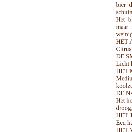
bier 
schui
Het b
maar z
weinig
HET 
Citrus
DE S
Licht 
HET 
Mediu
koolzu
DE N
Het ho
droog,
HET 
Een ha
HET 