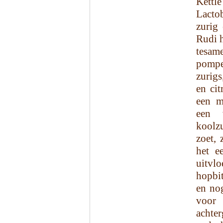
Kett
Lacto
zurig
Rudi h
tesam
pompe
zurigs
en ci
een m
een 
koolz
zoet, 
het e
uitvlo
hopbit
en nog
voor 
achter